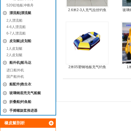
520铝地板冲锋舟
2.6米2-3人充气拉丝钓鱼
玻璃
漂流船|漂流艇
船
钢快
2人漂流船
4-6人漂流船
6-7人漂流船
皮划艇|皮划船
1人皮划艇
2人皮划艇
船外机|船马达
2米05塑钢地板充气钓鱼
1
进口船外机
船
国产船外机
船配件|救生衣
玻璃钢底壳充气船艇
折叠船|钓鱼船
手摇螺旋桨推进器
橡皮艇剖析