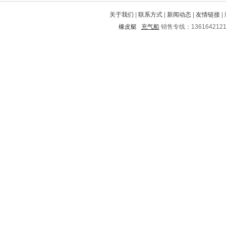
巴塘
酒泉
江山
西丰
巴彦淖尔
关于我们
|
联系方式
|
新闻动态
|
友情链接
|
呼和浩特
祁东
城区
宁南
桃山
橡皮艇
充气船
销售专线：136164212
定陶
昭平
昔阳
高坪
美姑
昭觉
魏都
元坝
泉州
蕉岭
龙海
泰安
芙蓉
蒲城
万山特
北安
青秀
蓬安
大埔
金山
连南
临沭
阿荣旗
忻府
南长
绩溪
凌源
陇西
溆浦
润州
汉寿
黎川
新浦
正安
衡水
东兰
镇巴
新市
余庆
郧县
市中
东兴
孟州
章丘
泸西
武胜
嵊州
旺苍
攀枝花
石屏
定兴
南浔
长垣
炉霍
兴平
肇庆
内黄
崇阳
郁南
昂昂溪
芳村
富拉尔基
义马
莘县
庆云
铜仁
湟源
炎陵
伊通
临沧
裕华
方山
林口
泗县
龙华
万荣
榕江
海南
涵江
新蔡
门源
宣化
牡丹江
辽中
林州
惠州
黄龙
东营
韩城
阳泉
市中
望都
含山
拜泉
长兴
大足
市北
大安
万源
太和