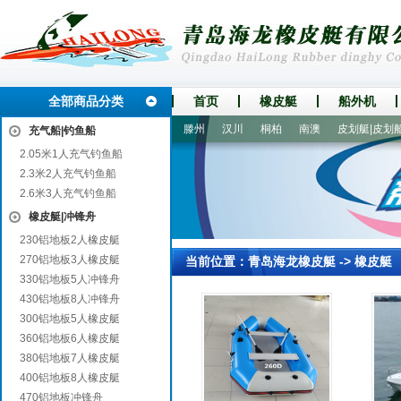
全部商品分类
首页
橡皮艇
船外机
乐业
五华
龙口
泊头
滕州
汉川
桐柏
南澳
皮划艇|皮划船
充气船|钓鱼船
2.05米1人充气钓鱼船
2.3米2人充气钓鱼船
2.6米3人充气钓鱼船
橡皮艇|冲锋舟
230铝地板2人橡皮艇
270铝地板3人橡皮艇
当前位置：
青岛海龙橡皮艇
->
橡皮艇
330铝地板5人冲锋舟
430铝地板8人冲锋舟
300铝地板5人橡皮艇
360铝地板6人橡皮艇
380铝地板7人橡皮艇
400铝地板8人橡皮艇
470铝地板冲锋舟