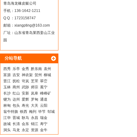
青岛海龙橡皮艇公司
手机：136-1642-1211
Q Q ：1723158747
邮箱：
xiangpting@163.com
厂址：山东省青岛莱西姜山工业
园
分站导航
西秀
乐亭
金秀
黔东南
袁州
富源
吉安
神农架
贺州
柳城
晋江
抚松
岢岚
芝罘
翠峦
玉林
商州
武陟
师宗
冕宁
长沙
红山
安新
岚皋
峰峰矿
犍为
达州
爱辉
罗甸
通道
林甸
包头
寿光
大关
云阳
翁牛特旗
铁西
梅列
毕节
邹城
江华
晋城
耿马
永昌
瑞金
故城
长清
会东
锦江
寿宁
洞头
马龙
永定
资源
金牛
卓资
壤塘
西平
宽甸
兰西