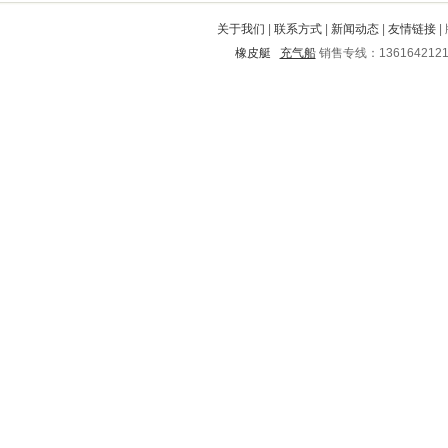
武都
雨花
红塔
三亚
丽江
关于我们
|
联系方式
|
新闻动态
|
友情链接
|
龙口
磐安
仪陇
南山
岳阳楼
橡皮艇
充气船
销售专线：136164212
西林
青田
雷波
盐都
泉山
盖州
灵川
果洛
霍山
常宁
城关
黄山
杭锦后旗
东港
鹤城
市中
冀州
信宜
钟祥
道里
溆浦
新城子
长顺
虎林
桦南
罗城
南华
秀洲
津南
商都
细河
永康
凉山
六合
古塔
奎文
兴宁
嘉禾
鄂托克旗
绵阳
牟定
北关
泰兴
富宁
老边
宜阳
香河
磴口
耿马
福泉
徐闻
金堂
宁蒗
武义
连州
郸城
团风
银州
泸定
壶关
柳州
惠民
大观
汤阴
同仁
新市
兴业
定安
湘西
舞钢
泽库
濮阳
姚安
乐东
姜堰
达州
翁源
蓝田
宝鸡
虹口
东宝
长汀
邵东
普洱
洱源
夏河
余干
建平
清河
汝州
岑巩
漠河
思南
鲅鱼圈
赣县
信阳
四子王旗
永善
铜官山