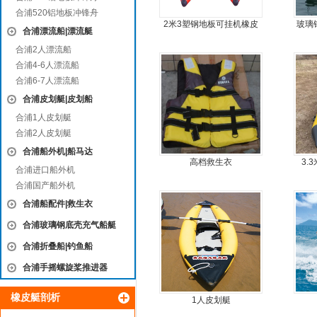
合浦520铝地板冲锋舟
2米3塑钢地板可挂机橡皮
玻璃
合浦漂流船|漂流艇
艇，冲锋舟，坐2人
钢快
合浦2人漂流船
合浦4-6人漂流船
合浦6-7人漂流船
合浦皮划艇|皮划船
合浦1人皮划艇
合浦2人皮划艇
合浦船外机|船马达
高档救生衣
3.
合浦进口船外机
合浦国产船外机
合浦船配件|救生衣
合浦玻璃钢底壳充气船艇
合浦折叠船|钓鱼船
合浦手摇螺旋桨推进器
橡皮艇剖析
1人皮划艇