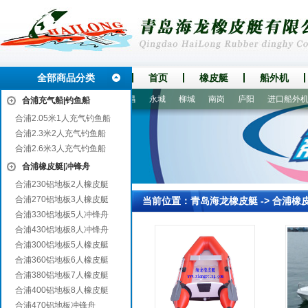
全部商品分类
首页
橡皮艇
船外机
陀
普格
大英
宁河
许昌
永城
柳城
南岗
庐阳
进口船外机
合浦充气船|钓鱼船
合浦2.05米1人充气钓鱼船
合浦2.3米2人充气钓鱼船
合浦2.6米3人充气钓鱼船
合浦橡皮艇|冲锋舟
合浦230铝地板2人橡皮艇
合浦270铝地板3人橡皮艇
当前位置：
青岛海龙橡皮艇
->
合浦橡
合浦330铝地板5人冲锋舟
合浦430铝地板8人冲锋舟
合浦300铝地板5人橡皮艇
合浦360铝地板6人橡皮艇
合浦380铝地板7人橡皮艇
合浦400铝地板8人橡皮艇
合浦470铝地板冲锋舟