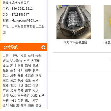
青岛海龙橡皮艇公司
手机：136-1642-1211
Q Q ：1723158747
邮箱：
xiangpting@163.com
厂址：山东省青岛莱西姜山工业
园
一体充气救援橡皮艇
橡皮
分站导航
白云
井陉矿
福田
慈利
金华
诸城
锡林浩特
东河
大石桥
虞城
泾川
旌阳
海城
庆城
陇县
彝良
淅川
裕安
龙湾
凤山
威宁
安县
金昌市
巫溪
东至
吴江
鹤峰
临沧
光泽
鼓楼
古丈
壤塘
洛江
宿豫
广安
义乌
常熟
肃宁
元坝
西湖
镇沅
翁牛特旗
吴旗
云城
平和
斗门
仁和
南开
周宁
金阳
谢家集
芜湖
阳曲
色达
沙县
成武
桥东
罗庄
广德