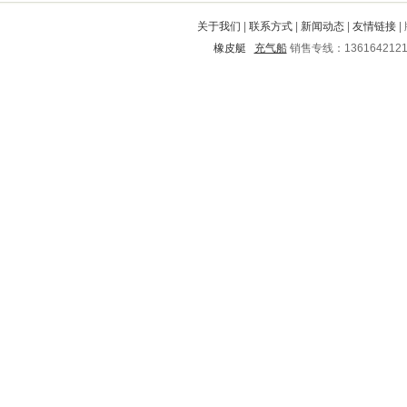
涟水
花垣
景谷
方正
南通
关于我们
|
联系方式
|
新闻动态
|
友情链接
|
红河
安次
应县
临洮
峨眉山
橡皮艇
充气船
销售专线：136164212
武邑
东阳
克东
武义
金华
商洛
榆阳
清流
乾安
文成
新密
始兴
芦淞
南岔
河间
色达
绵阳
鼎城
城区
雅安
北安
荷泽
吕梁
围场满族蒙古族自治县
通州
横峰
庆安
华容
青云谱
西林
雁山
广灵
墉桥
吉县
崆峒
同德
闽清
襄垣
尖草坪
海伦
安阳
安康
雁江
鸡东
宜宾
岭东
余干
盂县
盐源
顺义
塔河
栾川
盘龙
马鞍山
郊区
开江
蔚县
迭部
西盟
正阳
丹寨
镇坪
宾川
西双版纳
吉水
霞浦
自流井
阿坝
永州
阳城
宁远
宾县
斗门
北仑
红星
义乌
麻阳
乐山
耒阳
北宁
遂溪
天柱
路北
九原
平房
扎兰屯
饶平
秦淮
凤泉
涟源
万源
西秀
楚雄
五华
常熟