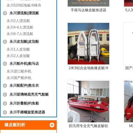
永川520铝地板冲锋舟
手摇马达橡皮艇推进器
5人
永川漂流船|漂流艇
永川2人漂流船
永川4-6人漂流船
永川6-7人漂流船
永川皮划艇|皮划船
永川1人皮划艇
永川2人皮划艇
永川船外机|船马达
2米3铝合金地板橡皮艇冲
国产
永川进口船外机
锋舟充气艇钓鱼船
永川国产船外机
永川船配件|救生衣
永川玻璃钢底壳充气船艇
永川折叠船|钓鱼船
永川手摇螺旋桨推进器
橡皮艇剖析
防汛用专业充气橡皮艇铝
M