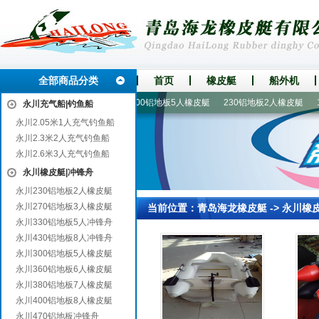
全部商品分类
首页
橡皮艇
船外机
七区
珠海
余干
钟山
300铝地板5人橡皮艇
230铝地板2人橡皮艇
1
永川充气船|钓鱼船
永川2.05米1人充气钓鱼船
永川2.3米2人充气钓鱼船
永川2.6米3人充气钓鱼船
永川橡皮艇|冲锋舟
永川230铝地板2人橡皮艇
永川270铝地板3人橡皮艇
当前位置：
青岛海龙橡皮艇
->
永川橡
永川330铝地板5人冲锋舟
永川430铝地板8人冲锋舟
永川300铝地板5人橡皮艇
永川360铝地板6人橡皮艇
永川380铝地板7人橡皮艇
永川400铝地板8人橡皮艇
永川470铝地板冲锋舟