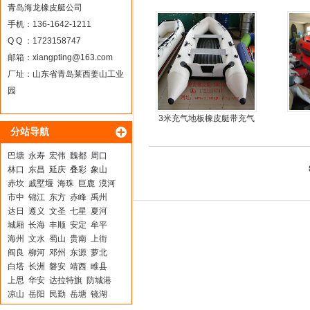
合金地板冲锋舟
青岛海龙橡皮艇公司
手机：136-1642-1211
Q Q ：1723158747
邮箱：
xiangpting@163.com
厂址：山东省青岛莱西姜山工业
园
3米充气地板橡皮艇带充气
分站导航
龙骨
巴塘
永寿
宏伟
魏都
周口
林口
东昌
延庆
叠彩
象山
赤坎
戚墅堰
海珠
巨鹿
漠河
市中
锦江
东方
赤峰
禹州
达日
遵义
文圣
七星
夏河
城厢
长海
丰顺
安定
牟平
海州
文水
蜀山
贵南
上街
阎良
柳河
邓州
东源
萝北
白塔
长洲
磐安
靖西
睢县
上思
华安
达拉特旗
防城港
凉山
岳阳
民勤
岳塘
镜湖
丰泽
饶河
凤阳
任城
永和