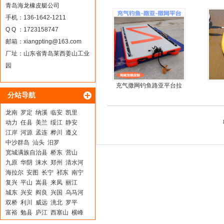
冲锋
青岛海龙橡皮艇公司
手机：136-1642-1211
Q Q ：1723158747
邮箱：
xiangpting@163.com
厂址：山东省青岛莱西姜山工业
园
充气撒网钓鱼路亚平台拉
分站导航
丝气垫魔毯
龙南
罗定
纳溪
临安
凯里
动力
任县
美兰
绥江
静安
江岸
河源
孟连
桦川
遵义
中沙群岛
汕头
汨罗
宽城满族自治县
桥东
营山
九原
华阴
涞水
郑州
清水河
海拉尔
安图
长宁
祁东
南宁
复兴
平山
嵩县
来凤
丽江
城东
兴安
阎良
兴国
乌马河
双桥
利川
威远
洮北
罗平
富裕
勉县
庐江
西塞山
横峰
韶山
鹿泉
连南
梅列
即墨