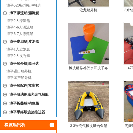
漳平520铝地板冲锋舟
沧龙船外机
3米
漳平漂流船|漂流艇
漳平2人漂流船
漳平4-6人漂流船
漳平6-7人漂流船
漳平皮划艇|皮划船
漳平1人皮划艇
漳平2人皮划艇
漳平船外机|船马达
橡皮艇修补胶水和皮子布
4
漳平进口船外机
料
漳平国产船外机
漳平船配件|救生衣
漳平玻璃钢底壳充气船艇
漳平折叠船|钓鱼船
漳平手摇螺旋桨推进器
橡皮艇剖析
3.3米充气橡皮艇钓鱼船
高聚