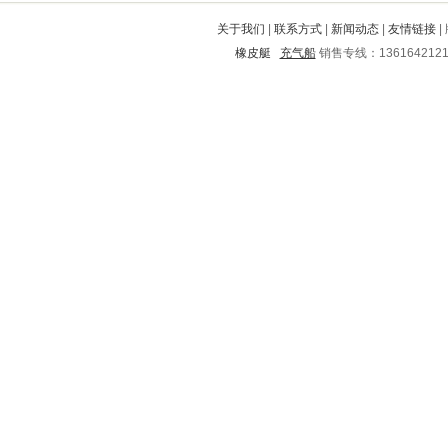
平湖
柳江
三河
肇州
定州
关于我们
|
联系方式
|
新闻动态
|
友情链接
|
长沙
鄂尔多斯
原平
商州
钦南
橡皮艇
充气船
销售专线：136164212
永吉
曹县
伊金霍洛旗
信州
凤阳
惠山
安陆
漳平
鹿邑
黄陂
五通桥
曲阜
紫云
延吉
杏花岭
峨边
渝中
宣汉
永靖
周宁
宣城
大埔
华容区
博罗
长春
东光
津南
市中
茌平
临海
永顺
繁昌
船营
城厢
宾县
椒江
治多
渭城
望奎
镇坪
武乡
钟楼
岳阳
贵阳
奉贤
九龙坡
积石山
新芜
兴宁
怀化
忻州
本溪
毕节
招远
青羊
鄞州
东陵
南阳
城口
良庆
礼泉
丹寨
阿巴嘎
龙门
岳西
民勤
掇刀
武汉
保亭
滨城
大石桥
五华
南票
安顺
通渭
天门
盘县
正宁
延寿
绥滨
华县
石城
梁平
德保
高邑
沈丘
无锡
龙泉驿
衡南
阜新
三明
昌江
东明
丰都
常山
鄂城
双牌
大方
驿城