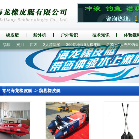
橡皮艇
船外机
户外常识
技术知识
体验视
原
宾川
四方
2人漂流船
360铝地板6人橡皮艇
2.05米1人充气钓鱼船
：
青岛海龙橡皮艇
->
魏县橡皮艇