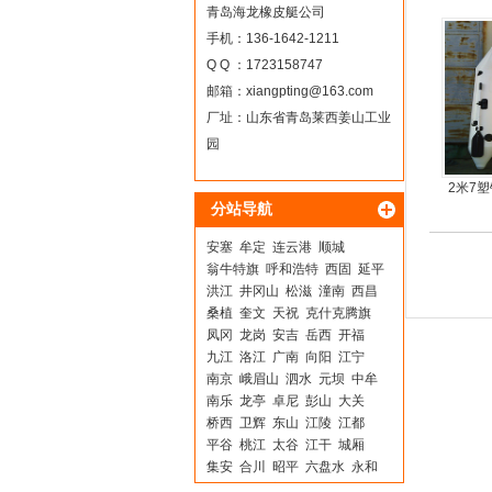
青岛海龙橡皮艇公司
手机：136-1642-1211
Q Q ：1723158747
邮箱：
xiangpting@163.com
厂址：山东省青岛莱西姜山工业
园
2米7
分站导航
橡
安塞
牟定
连云港
顺城
翁牛特旗
呼和浩特
西固
延平
洪江
井冈山
松滋
潼南
西昌
桑植
奎文
天祝
克什克腾旗
凤冈
龙岗
安吉
岳西
开福
九江
洛江
广南
向阳
江宁
南京
峨眉山
泗水
元坝
中牟
南乐
龙亭
卓尼
彭山
大关
桥西
卫辉
东山
江陵
江都
平谷
桃江
太谷
江干
城厢
集安
合川
昭平
六盘水
永和
蕉岭
虞城
梁山
尉氏
恩施