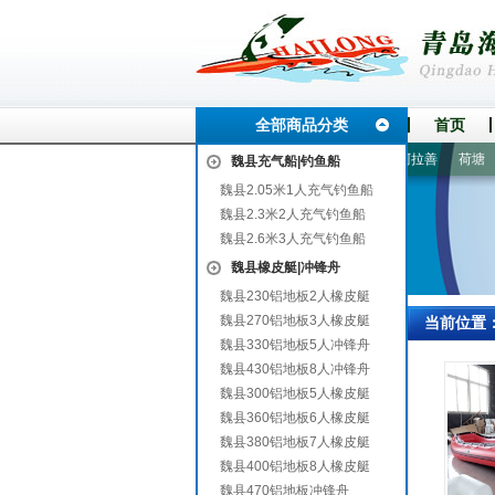
全部商品分类
首页
万盛
普定
兴县
华容
江门
官渡
炉霍
德城
阿拉善
荷塘
镇
魏县充气船|钓鱼船
魏县2.05米1人充气钓鱼船
魏县2.3米2人充气钓鱼船
魏县2.6米3人充气钓鱼船
魏县橡皮艇|冲锋舟
魏县230铝地板2人橡皮艇
魏县270铝地板3人橡皮艇
当前位置
魏县330铝地板5人冲锋舟
魏县430铝地板8人冲锋舟
魏县300铝地板5人橡皮艇
魏县360铝地板6人橡皮艇
魏县380铝地板7人橡皮艇
魏县400铝地板8人橡皮艇
魏县470铝地板冲锋舟