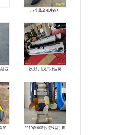
5.2米黑金刚冲锋舟
推进器
救援防汛充气橡皮艇
钓鱼船
2019夏季新款流线型手摇