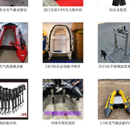
专业充气橡皮艇铝
进口东发2冲5马力船外机
铝合金船桨
金地板冲锋舟
推进器螺旋桨
充气救援橡皮艇
2米3铝合金地板冲锋舟
2021款手摇螺旋桨
海的船外机
冲锋舟尾轮拖轮
3.3米充气橡皮艇