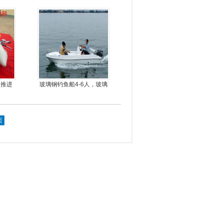
动力螺旋桨推进器橡皮艇
专用
动推进
玻璃钢钓鱼船4-6人，玻璃
钢快艇冲锋舟钓鱼娱乐艇
4.3米前操
页