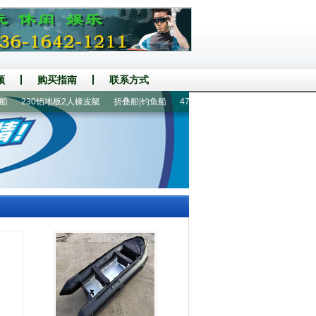
频
购买指南
联系方式
230铝地板2人橡皮艇
折叠船|钓鱼船
470铝地板冲锋舟
400铝地板8人橡皮