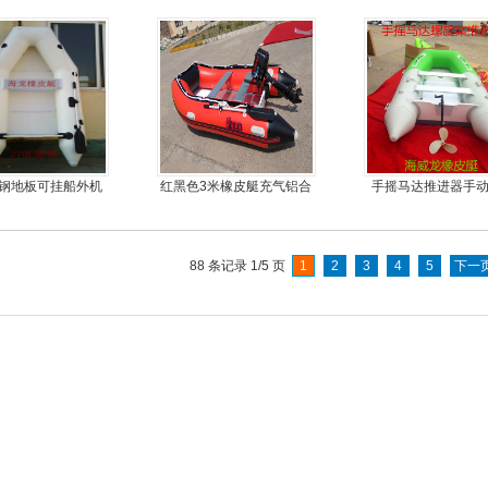
塑钢地板可挂船外机
红黑色3米橡皮艇充气铝合
手摇马达推进器手
皮艇，冲锋舟
金地板
器
88 条记录 1/5 页
1
2
3
4
5
下一