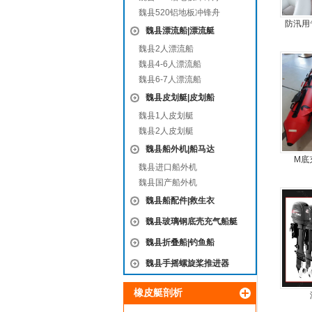
魏县520铝地板冲锋舟
防汛用
魏县漂流船|漂流艇
合
魏县2人漂流船
魏县4-6人漂流船
魏县6-7人漂流船
魏县皮划艇|皮划船
魏县1人皮划艇
魏县2人皮划艇
魏县船外机|船马达
M底
魏县进口船外机
魏县国产船外机
魏县船配件|救生衣
魏县玻璃钢底壳充气船艇
魏县折叠船|钓鱼船
魏县手摇螺旋桨推进器
橡皮艇剖析