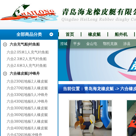
全部商品分类
首页
橡皮艇
船外机
三门峡
彭泽
大观
卓尼
澄城
平乡
金山屯
鄂托克旗
涉县
折
六合充气船|钓鱼船
六合2.05米1人充气钓鱼船
六合2.3米2人充气钓鱼船
六合2.6米3人充气钓鱼船
六合橡皮艇|冲锋舟
六合230铝地板2人橡皮艇
六合270铝地板3人橡皮艇
当前位置：
青岛海龙橡皮艇
->
六合橡
六合330铝地板5人冲锋舟
六合430铝地板8人冲锋舟
六合300铝地板5人橡皮艇
六合360铝地板6人橡皮艇
六合380铝地板7人橡皮艇
六合400铝地板8人橡皮艇
六合470铝地板冲锋舟