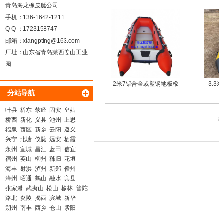
青岛海龙橡皮艇公司
手机：136-1642-1211
Q Q ：1723158747
邮箱：
xiangpting@163.com
厂址：山东省青岛莱西姜山工业
园
2米7铝合金或塑钢地板橡
3.
分站导航
皮艇
叶县
桥东
荥经
固安
皇姑
桥西
新化
义县
池州
上思
福泉
西区
新乡
云阳
遵义
兴宁
北塘
仪陇
远安
栖霞
永州
宣城
昌江
蓝田
信宜
宿州
英山
柳州
秭归
花垣
海丰
射洪
泸州
新郑
儋州
漳州
昭通
鹤山
融水
宾县
张家港
武夷山
松山
榆林
普陀
路北
炎陵
揭西
滨城
新华
朔州
南丰
西乡
仓山
紫阳
南山
陕县
肇州
来凤
隆昌