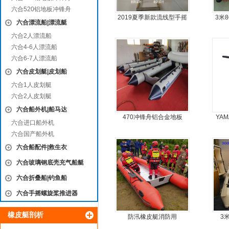
六合520铝地板冲锋舟
2019夏季新款流线型手摇
3米
六合漂流船|漂流艇
动力螺旋桨推进器橡皮艇
六合2人漂流船
专用
六合4-6人漂流船
六合6-7人漂流船
六合皮划艇|皮划船
六合1人皮划艇
六合2人皮划艇
六合船外机|船马达
470冲锋舟铝合金地板
YA
六合进口船外机
六合国产船外机
六合船配件|救生衣
六合玻璃钢底壳充气船艇
六合折叠船|钓鱼船
六合手摇螺旋桨推进器
橡皮艇剖析
防汛橡皮艇消防用
3