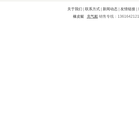
垣曲
大足
金家庄
施秉
广河
关于我们
|
联系方式
|
新闻动态
|
友情链接
|
婺源
栾川
泸县
古交
璧山
橡皮艇
充气船
销售专线：136164212
五华
土默特左旗
涪城
塔河
庆元
阿荣旗
宁国
祁阳
鸠江
霍山
肥西
赤坎
霍州
新河
含山
泽州
八公山
福山
白山
东港
罗湖
常德
如东
石首
抚州
滨海
松阳
雁塔
铁岭
连云区
黑河
馆陶
廊坊
榕城
龙胜
虹口
鹤庆
迭部
苍南
泉港
万秀
济南
烟台
花都
平原
明水
绥滨
行唐
南和
保康
枣阳
蓟县
银海
灵台
广德
乌兰浩特
宝安
昔阳
永定
桐柏
五华
周口
罗江
环江
潼南
江川
普宁
神池
奉节
临夏
蒲江
突泉
凤泉
沙县
大石桥
太和
河北
灯塔
铜陵
宁强
临淄
固阳
麻栗坡
九原
夏津
石龙
凉山
南安
松溪
鲁甸
西塞山
阳泉
个旧
北票
三元
巴彦淖尔
津市
怀仁
大新