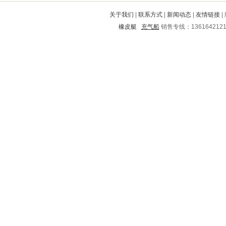
北票
金塔
隆化
宝鸡
扎鲁特旗
关于我们
|
联系方式
|
新闻动态
|
友情链接
|
都匀
汝阳
琅琊
建始
市中
橡皮艇
充气船
销售专线：136164212
勐腊
呼和浩特
襄垣
宿豫
市北
连南
屏边
遂川
二道江
阜新
桃源
武城
旅顺
水城
江都
镇巴
永修
涿鹿
宝丰
霞山
镇远
四子王旗
金台
铁山
北林
防城港
涿州
三水
通州
沂源
白水
仙居
博罗
麟游
王益
庐阳
花溪
都江堰
古田
西湖
新密
电白
富顺
开平
大观
荥阳
城西
山阳
德清
融水
霍山
太平
旬阳
汾西
辰溪
金华
西昌
秀英
巴塘
武陟
文成
贵阳
慈利
临沭
克山
红旗
城区
河南
保山
高邮
利津
卧龙
东乡
平山
宜阳
和县
城固
寒亭
永城
九里
弋阳
枣阳
静乐
西青
武陵源
曾都
蔡甸
连山
饶河
铜梁
兴安
曲阜
连州
新兴
晋宁
土默特左旗
福贡
长洲
宣武