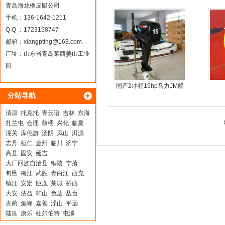
手
青岛海龙橡皮艇公司
手机：136-1642-1211
Q Q ：1723158747
邮箱：
xiangpting@163.com
厂址：山东省青岛莱西姜山工业
园
国产2冲程15hp马力JM船
分站导航
外机
清原
托克托
青云谱
吉林
东海
扎兰屯
会理
鼓楼
兴化
临夏
潼关
库伦旗
汤阴
凤山
洱源
志丹
桓仁
金州
临川
济宁
高县
固安
延吉
大厂回族自治县
铜陵
宁蒗
旬邑
梅江
武胜
青白江
西充
镇江
安定
巨鹿
莱城
桥西
大安
沾益
蚌山
色达
丛台
古蔺
鱼峰
嘉善
浮山
平远
陆良
康乐
杜尔伯特
屯溪
伊金霍洛旗
涵江
龙城
博山