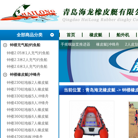
全部商品分类
首页
橡皮艇
船外机
钓鱼船
2.05米1人充气钓鱼船
手摇螺旋桨推进器
橡皮艇|冲锋舟
2人皮划艇
钟楼充气船|钓鱼船
钟楼2.05米1人充气钓鱼船
钟楼2.3米2人充气钓鱼船
钟楼2.6米3人充气钓鱼船
钟楼橡皮艇|冲锋舟
钟楼230铝地板2人橡皮艇
钟楼270铝地板3人橡皮艇
当前位置：
青岛海龙橡皮艇
->
钟楼橡
钟楼330铝地板5人冲锋舟
钟楼430铝地板8人冲锋舟
钟楼300铝地板5人橡皮艇
钟楼360铝地板6人橡皮艇
钟楼380铝地板7人橡皮艇
钟楼400铝地板8人橡皮艇
钟楼470铝地板冲锋舟