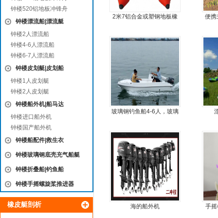
钟楼520铝地板冲锋舟
2米7铝合金或塑钢地板橡
便携
钟楼漂流船|漂流艇
皮艇
鱼船
钟楼2人漂流船
钟楼4-6人漂流船
钟楼6-7人漂流船
钟楼皮划艇|皮划船
钟楼1人皮划艇
钟楼2人皮划艇
钟楼船外机|船马达
玻璃钢钓鱼船4-6人，玻璃
钟楼进口船外机
钢快艇冲锋舟钓鱼娱乐艇
钟楼国产船外机
4.3米前操
钟楼船配件|救生衣
钟楼玻璃钢底壳充气船艇
钟楼折叠船|钓鱼船
钟楼手摇螺旋桨推进器
橡皮艇剖析
海的船外机
手摇