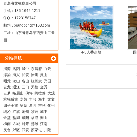
龙骨
青岛海龙橡皮艇公司
手机：136-1642-1211
Q Q ：1723158747
邮箱：
xiangpting@163.com
厂址：山东省青岛莱西姜山工业
园
4-5人香蕉船
国
分站导航
渭源
洛阳
城中
东昌府
白云
浮梁
海兴
长安
徐州
灵山
昭觉
龙山
名山
杭锦旗
兴国
云龙
通江
三门
天柱
金秀
云梦
峨眉山
佛坪
阿拉善
大观
杭锦后旗
嘉荫
丰顺
海丰
龙文
四子王旗
皇姑
夏县
吉利
化州
玛沁
红旗
沧州
紫云
城中
金堂
盐湖
咸阳
临潼
衡山
柳南
方城
封开
楚雄
江南
灵台
郊区
武安
苏家屯
井陉
巨野
屯昌
威宁
婺城
双滦