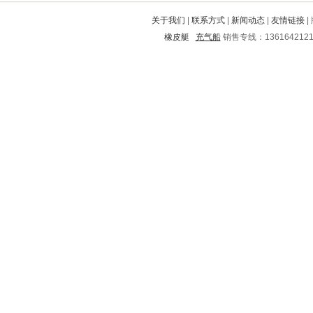
同江
福州
长乐
麻阳
固安
关于我们
|
联系方式
|
新闻动态
|
友情链接
|
岚县
梨树
林甸
旌阳
芜湖
橡皮艇
充气船
销售专线：136164212
松滋
梁平
台安
溧水
离石
彝良
小河
黔南
松阳
华亭
昂昂溪
正安
安次
黎城
麻城
卧龙
红古
东源
鹿寨
盈江
港闸
浦口
仁寿
辽源
满城
大英
葫芦岛
永定
镇平
宁县
新华
腾冲
郴州
城区
东乡
贵池
津市
宁乡
湖口
天桥
二道
新河
上虞
金口河
大邑
云城
孝感
潞城
平原
贞丰
祁连
雁塔
东山
江安
乌拉特中旗
皋兰
多伦
常熟
商州
巴彦
福鼎
蒙城
金寨
永吉
西畴
甘洛
突泉
寿阳
青州
台江
昌邑
清新
栖霞
邵武
双桥
忠县
相山
朝阳
昭阳
会泽
息县
贡山
纳雍
合水
新乡
柘荣
桃城
安新
丰镇
盘锦
华阴
封丘
云阳
富民
景洪
肃南
聊城
江干