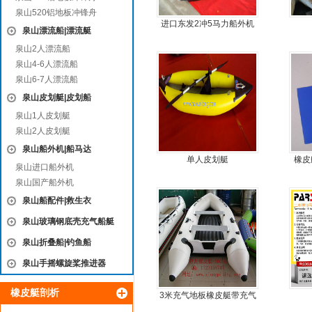
泉山520铝地板冲锋舟
进口东发2冲5马力船外机
泉山漂流船|漂流艇
推进器螺旋桨
泉山2人漂流船
泉山4-6人漂流船
泉山6-7人漂流船
泉山皮划艇|皮划船
泉山1人皮划艇
泉山2人皮划艇
泉山船外机|船马达
单人皮划艇
橡皮
泉山进口船外机
泉山国产船外机
泉山船配件|救生衣
泉山玻璃钢底壳充气船艇
泉山折叠船|钓鱼船
泉山手摇螺旋桨推进器
橡皮艇剖析
3米充气地板橡皮艇带充气