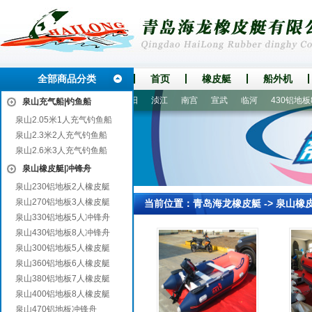
全部商品分类
首页
橡皮艇
船外机
中
东明
马边
西湖
安阳
浈江
南宫
宣武
临河
430铝地板8
泉山充气船|钓鱼船
泉山2.05米1人充气钓鱼船
泉山2.3米2人充气钓鱼船
泉山2.6米3人充气钓鱼船
泉山橡皮艇|冲锋舟
泉山230铝地板2人橡皮艇
泉山270铝地板3人橡皮艇
当前位置：
青岛海龙橡皮艇
->
泉山橡
泉山330铝地板5人冲锋舟
泉山430铝地板8人冲锋舟
泉山300铝地板5人橡皮艇
泉山360铝地板6人橡皮艇
泉山380铝地板7人橡皮艇
泉山400铝地板8人橡皮艇
泉山470铝地板冲锋舟