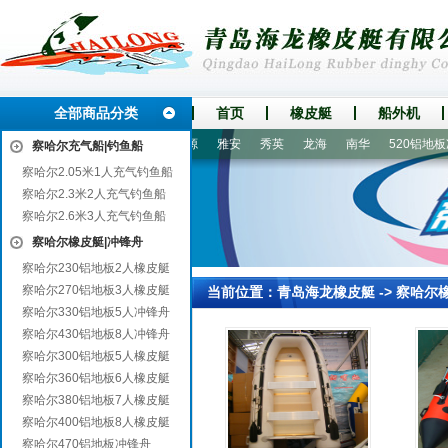
全部商品分类
首页
橡皮艇
船外机
山
泸州
鄄城
鼓楼
济源
雅安
秀英
龙海
南华
520铝地板冲
察哈尔充气船|钓鱼船
察哈尔2.05米1人充气钓鱼船
察哈尔2.3米2人充气钓鱼船
察哈尔2.6米3人充气钓鱼船
察哈尔橡皮艇|冲锋舟
察哈尔230铝地板2人橡皮艇
察哈尔270铝地板3人橡皮艇
当前位置：
青岛海龙橡皮艇
->
察哈尔
察哈尔330铝地板5人冲锋舟
察哈尔430铝地板8人冲锋舟
察哈尔300铝地板5人橡皮艇
察哈尔360铝地板6人橡皮艇
察哈尔380铝地板7人橡皮艇
察哈尔400铝地板8人橡皮艇
察哈尔470铝地板冲锋舟