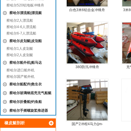
察哈尔520铝地板冲锋舟
白色3米6铝合金冲锋舟
3米
察哈尔漂流船|漂流艇
察哈尔2人漂流船
察哈尔4-6人漂流船
察哈尔6-7人漂流船
察哈尔皮划艇|皮划船
察哈尔1人皮划艇
察哈尔2人皮划艇
察哈尔船外机|船马达
380防汛冲锋舟
充
察哈尔进口船外机
察哈尔国产船外机
察哈尔船配件|救生衣
察哈尔玻璃钢底壳充气船艇
察哈尔折叠船|钓鱼船
察哈尔手摇螺旋桨推进器
橡皮艇剖析
国产2冲程4马力(jm-