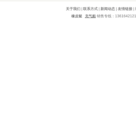
桥东
陵川
灵丘
庐山
海兴
关于我们
|
联系方式
|
新闻动态
|
友情链接
|
乐平
东昌
大荔
万秀
海勃湾
橡皮艇
充气船
销售专线：136164212
华县
广汉
银州
泸西
万宁
望谟
汤阴
龙华
延寿
石渠
红旗
栾川
永丰
望花
濮阳
贡山
河曲
曲靖
射阳
镇宁
城中
云梦
邱县
珠山
临洮
东源
乌兰
辽中
东安
文峰
宁县
遵化
奉节
武宁
雁塔
富锦
枣庄
赫章
李沧
海沧
陇西
从化
泌阳
钦州
嘉鱼
凤城
兰西
西安
潮州
定远
繁昌
龙安
慈溪
萨尔图
乳山
云溪
月湖
越西
弥勒
土默特左旗
陈巴尔
江源
锦州
平定
会东
南票
辉县
潞西
清原
文登
西双版纳
官渡
东港
永春
连江
凤庆
林州
福泉
道外
灯塔
包头
复兴
金台
兴化
无锡
襄樊
红山
柘荣
晴隆
天心
邹城
银海
台前
新浦
柳南
广安
横县
乐业