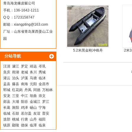
moter)船外机
青岛海龙橡皮艇公司
手机：136-1642-1211
Q Q ：1723158747
邮箱：
xiangpting@163.com
厂址：山东省青岛莱西姜山工业
园
5.2米黑金刚冲锋舟
2米
分站导航
艇
汪清
濠江
罗定
靖远
岑巩
良庆
雨湖
老城
务川
秀城
灌云
泊头
泸溪
马塘
临沭
盂县
藤县
南海
元阳
金昌市
郓城
红花岗
丹凤
同德
万柏林
安龙
三亚
中江
垣曲
崇文
郧县
大埔
阳谷
金城江
罗江
长葛
旌阳
鸡泽
砀山
宁海
临城
石鼓
若尔盖
友谊
普安
迭部
桃城
行唐
山丹
福田
镇原
鄢陵
德保
临潭
临泉
息县
平南
万载
台江
井研