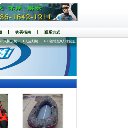
频
购买指南
联系方式
人橡皮艇
1人皮划艇
400铝地板8人橡皮艇
270铝地板3人橡皮艇
520铝地