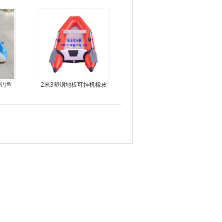
丝钓鱼
2米3塑钢地板可挂机橡皮
艇，冲锋舟，坐2人