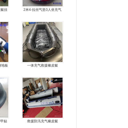
皮艇挂
2米4-拉丝气垫3人坐充气
钓鱼船
钢地板
一体充气救援橡皮艇
冲锋
护甲贴
救援防汛充气橡皮艇