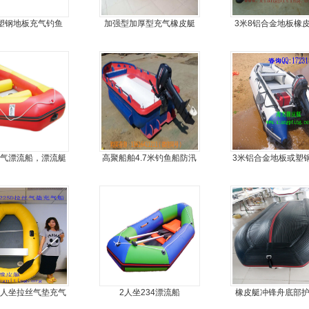
5塑钢地板充气钓鱼
加强型加厚型充气橡皮艇
3米8铝合金地板橡
船
机艇动力艇
充气漂流船，漂流艇
高聚船舶4.7米钓鱼船防汛
3米铝合金地板或塑
冲锋舟发泡船塑料船8人动
5人可挂机橡皮艇，
力艇
舟，动力艇
,2人坐拉丝气垫充气
2人坐234漂流船
橡皮艇冲锋舟底部