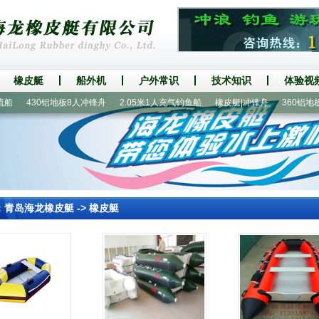
橡皮艇
船外机
户外常识
技术知识
体验视
430铝地板8人冲锋舟
2.05米1人充气钓鱼船
橡皮艇|冲锋舟
360铝地板6
：
青岛海龙橡皮艇
->
橡皮艇