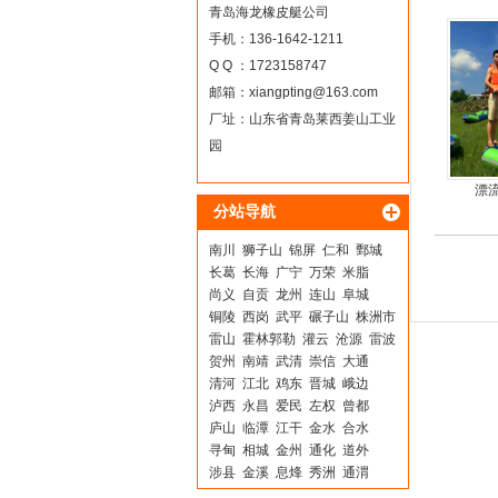
橡
青岛海龙橡皮艇公司
手机：136-1642-1211
Q Q ：1723158747
邮箱：
xiangpting@163.com
厂址：山东省青岛莱西姜山工业
园
漂
分站导航
南川
狮子山
锦屏
仁和
鄄城
长葛
长海
广宁
万荣
米脂
尚义
自贡
龙州
连山
阜城
铜陵
西岗
武平
碾子山
株洲市
雷山
霍林郭勒
灌云
沧源
雷波
贺州
南靖
武清
崇信
大通
清河
江北
鸡东
晋城
峨边
泸西
永昌
爱民
左权
曾都
庐山
临潭
江干
金水
合水
寻甸
相城
金州
通化
道外
涉县
金溪
息烽
秀洲
通渭
南郑
怀仁
松潘
杜尔伯特
河津