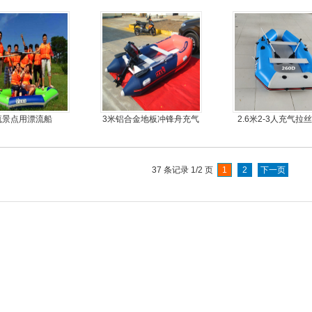
皮艇，钓鱼船
耐磨护皮装甲
流景点用漂流船
3米铝合金地板冲锋舟充气
2.6米2-3人充气拉
皮划艇
船
37 条记录 1/2 页
1
2
下一页