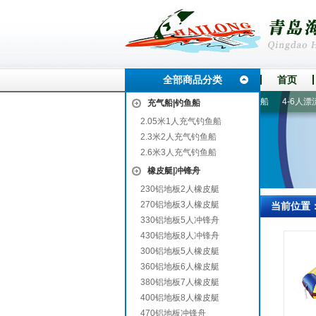
全部商品分类
首页
江
城固
船外机|船马达
船配件|救生衣
2.6米3人充气钓鱼船
4-6人漂流船
充气船|钓鱼船
2.05米1人充气钓鱼船
2.3米2人充气钓鱼船
2.6米3人充气钓鱼船
橡皮艇|冲锋舟
230铝地板2人橡皮艇
270铝地板3人橡皮艇
当前位置
330铝地板5人冲锋舟
430铝地板8人冲锋舟
300铝地板5人橡皮艇
360铝地板6人橡皮艇
380铝地板7人橡皮艇
400铝地板8人橡皮艇
470铝地板冲锋舟