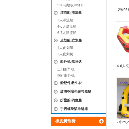
520铝地板冲锋舟
2米0
漂流船|漂流艇
2人漂流船
4-6人漂流船
6-7人漂流船
皮划艇|皮划船
1人皮划艇
2人皮划艇
船外机|船马达
4-6人
进口船外机
国产船外机
船配件|救生衣
玻璃钢底壳充气船艇
折叠船|钓鱼船
手摇螺旋桨推进器
橡皮艇剖析
2米25