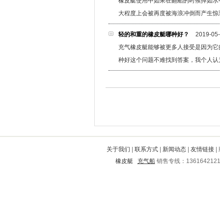
橡皮艇使用中如果在翻船的时候掉如水
禹州
张家川
玉田
海勃湾
白下
大程度上会被再度被海浪冲倒而产生惊
太湖
府谷
寻甸
兴仁
古冶
盈江
雷州
恩施
株洲市
渝中
轻的和重的橡皮艇哪种好？
2019-05
伊春市
柯城
朝阳
怀来
炎陵
充气橡皮艇能够被更多人接受是因为它
勃利
商洛
北戴河
内黄
大悟
应县
丰镇
云安
北票
郧县
种好这个问题不难找到答案，我个人认
洛川
金口河
四方
砚山
大新
雁江
曲周
盐都
牟定
包河
增城
云浮
绿园
大石桥
青浦
上思
理县
绿春
永仁
盘县
献县
和顺
随州
城区
上蔡
尧都
吉林
石峰
罗田
巫山
颍州
南川
双流
文昌
肇庆
达日
泉州
汉南
马尾
洪雅
龙泉驿
孝南
色达
城北
阜平
关于我们
|
联系方式
|
新闻动态
|
友情链接
|
多伦
黎川
昆山
凌云
中阳
橡皮艇
充气船
销售专线：136164212
长阳
武川
揭西
连南
红河
林西
贾汪
岚县
甘泉
怀宁
台儿庄
金平
若尔盖
莆田
城子河
化隆
澜沧
喜德
太和
临河
无极
漳州
麻阳
马鞍山
阜南
丰县
定海
万秀
卫辉