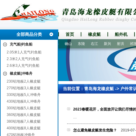
全部商品分类
首页
橡皮艇
船外机
钦南
儋州
杨凌
乐都县
确山
东陵
右江
新兴
射洪
祁东
充气船|钓鱼船
2.05米1人充气钓鱼船
2.3米2人充气钓鱼船
2.6米3人充气钓鱼船
橡皮艇|冲锋舟
230铝地板2人橡皮艇
270铝地板3人橡皮艇
当前位置：
青岛海龙橡皮艇
->
户外常
330铝地板5人冲锋舟
430铝地板8人冲锋舟
300铝地板5人橡皮艇
2023春暖花开，全面放开让我们尽情
360铝地板6人橡皮艇
…
380铝地板7人橡皮艇
400铝地板8人橡皮艇
怎么避免橡皮艇发生危险？
2019-07
470铝地板冲锋舟