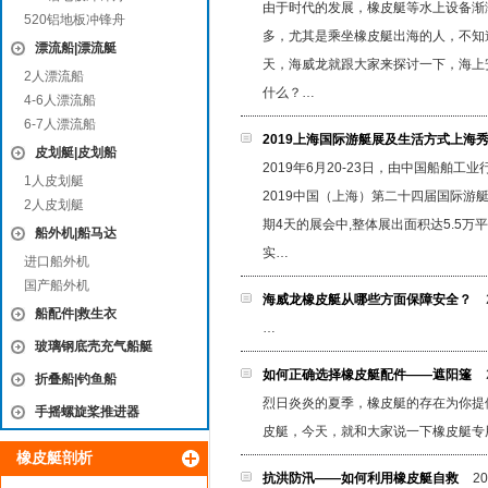
由于时代的发展，橡皮艇等水上设备渐
520铝地板冲锋舟
多，尤其是乘坐橡皮艇出海的人，不知
漂流船|漂流艇
天，海威龙就跟大家来探讨一下，海上
2人漂流船
什么？…
4-6人漂流船
6-7人漂流船
2019上海国际游艇展及生活方式上海
皮划艇|皮划船
2019年6月20-23日，由中国船
1人皮划艇
2019中国（上海）第二十四届国际游艇
2人皮划艇
期4天的展会中,整体展出面积达5.5万
船外机|船马达
实…
进口船外机
国产船外机
海威龙橡皮艇从哪些方面保障安全？
船配件|救生衣
…
玻璃钢底壳充气船艇
如何正确选择橡皮艇配件——遮阳篷
折叠船|钓鱼船
烈日炎炎的夏季，橡皮艇的存在为你提
手摇螺旋桨推进器
皮艇，今天，就和大家说一下橡皮艇专
橡皮艇剖析
抗洪防汛——如何利用橡皮艇自救
20