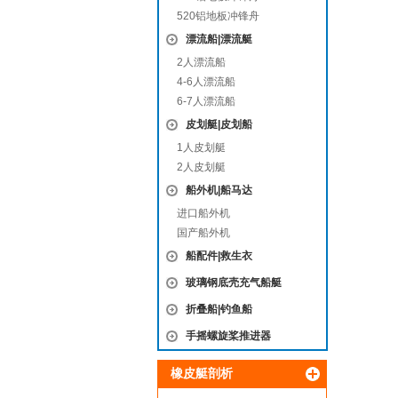
520铝地板冲锋舟
漂流船|漂流艇
2人漂流船
4-6人漂流船
6-7人漂流船
皮划艇|皮划船
1人皮划艇
2人皮划艇
船外机|船马达
进口船外机
国产船外机
船配件|救生衣
玻璃钢底壳充气船艇
折叠船|钓鱼船
手摇螺旋桨推进器
橡皮艇剖析