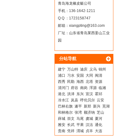
青岛海龙橡皮艇公司
手机：136-1642-1211
Q Q ：1723158747
邮箱：
xiangpting@163.com
厂址：山东省青岛莱西姜山工业
园
分站导航
建宁
万山特
迪庆
义乌
锦州
浦口
习水
安国
大同
闽清
西秀
民勤
海西
北塔
资源
清河门
府谷
南岗
浑源
临湘
港北
洪泽
东兴
宣汉
霍邱
冷水江
岚县
呼伦贝尔
云安
巴林右旗
遂平
新郑
新兴
芜湖
和林格尔
张湾
额济纳
芝山
薛城
崇文
马尾
虞城
夏河
雅安
长武
平果
汉沽
通化
贵南
凭祥
渭城
贞丰
大连
涡阳
乾县
富锦
图们
桂平