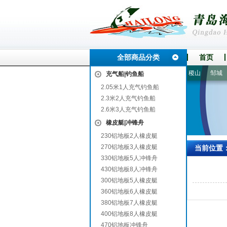
全部商品分类
首页
岳阳
依兰
安远
巍山
红岗
灵璧
平乐
港北
稷山
邹城
充气船|钓鱼船
2.05米1人充气钓鱼船
2.3米2人充气钓鱼船
2.6米3人充气钓鱼船
橡皮艇|冲锋舟
230铝地板2人橡皮艇
270铝地板3人橡皮艇
当前位置
330铝地板5人冲锋舟
430铝地板8人冲锋舟
300铝地板5人橡皮艇
360铝地板6人橡皮艇
380铝地板7人橡皮艇
400铝地板8人橡皮艇
470铝地板冲锋舟