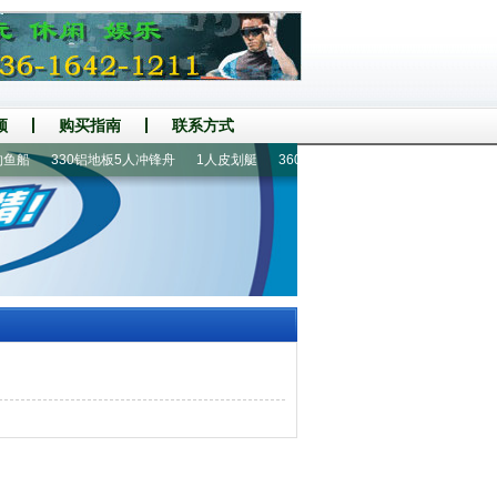
频
购买指南
联系方式
鱼船
330铝地板5人冲锋舟
1人皮划艇
360铝地板6人橡皮艇
520铝地板冲