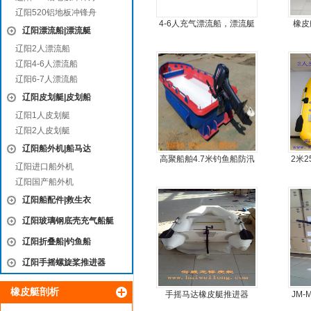
辽阳520铝地板冲锋舟
4-6人充气漂流船，漂流艇
橡皮
辽阳漂流船|漂流艇
辽阳2人漂流船
辽阳4-6人漂流船
辽阳6-7人漂流船
辽阳皮划艇|皮划船
辽阳1人皮划艇
辽阳2人皮划艇
辽阳船外机|船马达
高聚船舶4.7米钓鱼船防汛
2米
辽阳进口船外机
冲锋舟发泡船塑料船8人动
辽阳国产船外机
力艇
辽阳船配件|救生衣
辽阳玻璃钢底壳充气船艇
辽阳折叠船|钓鱼船
辽阳手摇螺旋桨推进器
橡皮艇剖析
手摇马达橡皮艇推进器
JM