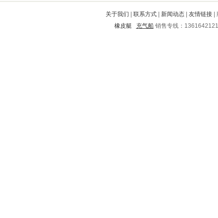
宣州
陆河
河口
尤溪
二道
关于我们
|
联系方式
|
新闻动态
|
友情链接
|
西安
琼海
许昌
泸水
成武
橡皮艇
充气船
销售专线：136164212
阜南
赤峰
双清
邹平
龙口
营山
郓城
石门
鹤山
渝北
海林
贡山
嘉鱼
南和
遂平
武定
番禺
金山屯
惠水
金堂
阳城
云城
京山
玉林
安县
新乡
新乡
阿坝
会泽
颍东
阜新
确山
兴安
海安
六盘水
靖州
荔波
睢县
青浦
鄱阳
隰县
乐业
七星
潜江
郧西
翁源
白山
两当
香河
洪泽
苍梧
景泰
滕州
沙市
黎城
禄劝
三河
枣庄
峰峰矿
延长
澄城
洛南
交口
南浔
海拉尔
余杭
平房
临湘
青原
高港
石拐
茂县
卫辉
漯河
砚山
临夏回族
城区
绥江
荆门
友谊
武冈
德江
兰考
太仓
清远
滨州
罗城
碑林
涿州
岳西
永德
恩平
葫芦岛
城中
太白
陆川
朝阳
通辽
白银市
青神