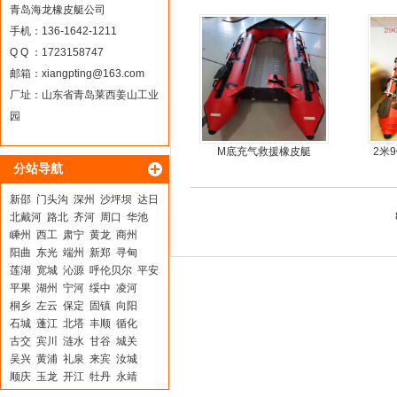
青岛海龙橡皮艇公司
手机：136-1642-1211
Q Q ：1723158747
邮箱：
xiangpting@163.com
厂址：山东省青岛莱西姜山工业
园
M底充气救援橡皮艇
2米
分站导航
板4
新邵
门头沟
深州
沙坪坝
达日
北戴河
路北
齐河
周口
华池
嵊州
西工
肃宁
黄龙
商州
阳曲
东光
端州
新郑
寻甸
莲湖
宽城
沁源
呼伦贝尔
平安
平果
湖州
宁河
绥中
凌河
桐乡
左云
保定
固镇
向阳
石城
蓬江
北塔
丰顺
循化
古交
宾川
涟水
甘谷
城关
吴兴
黄浦
礼泉
来宾
汝城
顺庆
玉龙
开江
牡丹
永靖
大兴
遂宁
中沙群岛
集贤
红星