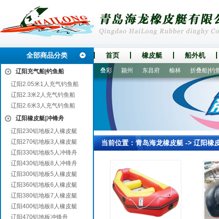
全部商品分类
首页
橡皮艇
船外机
怀来
清原
辰溪
中江
叠彩
颍州
东昌府
榆林
折叠船|钓鱼船
辽阳充气船|钓鱼船
辽阳2.05米1人充气钓鱼船
辽阳2.3米2人充气钓鱼船
辽阳2.6米3人充气钓鱼船
辽阳橡皮艇|冲锋舟
辽阳230铝地板2人橡皮艇
辽阳270铝地板3人橡皮艇
当前位置：
青岛海龙橡皮艇
->
辽阳橡
辽阳330铝地板5人冲锋舟
辽阳430铝地板8人冲锋舟
辽阳300铝地板5人橡皮艇
辽阳360铝地板6人橡皮艇
辽阳380铝地板7人橡皮艇
辽阳400铝地板8人橡皮艇
辽阳470铝地板冲锋舟