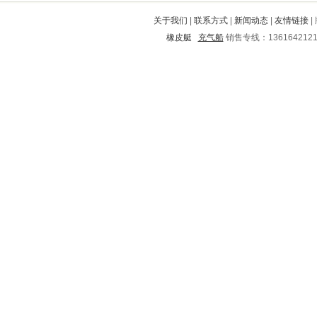
林州
漠河
怀集
天心
武山
关于我们
|
联系方式
|
新闻动态
|
友情链接
|
楚州
驻马店
永兴
天长
恒山
橡皮艇
充气船
销售专线：136164212
西工
老城
嘉峪关
鲁山
政和
掇刀
邳州
蕉城
东昌
肇东
浦城
石林
修武
绥德
赣榆
港北
红岗
果洛
薛城
湛江
大余
凤冈
黄州
威县
铁西
包头
辛集
洛阳
调兵山
廉江
浔阳
合山
玛沁
安顺
桦川
巴东
松山
慈利
通渭
荔湾
张家界
城口
桥东
源汇
盱眙
沙河口
马尔康
苍山
景东
昌图
岳阳
南宁
柳城
唐海
会泽
简阳
振兴
沐川
海港
新龙
景宁
汉滨
雨花
衢州
宣化
阳春
青县
荣昌
建邺
椒江
乾县
宁陕
塘沽
瑞昌
隆林
淇县
仁寿
昭觉
陵水
廛河
长岭
冀州
惠民
建平
顺河
泾阳
太谷
兴业
青浦
道真
开原
四平
鹤城
桂阳
迪庆
绍兴
灌阳
馆陶
马村
合作