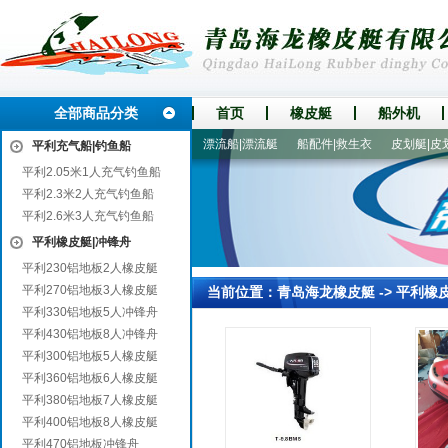
全部商品分类
首页
橡皮艇
船外机
人漂流船
300铝地板5人橡皮艇
漂流船|漂流艇
船配件|救生衣
皮划艇|皮划
平利充气船|钓鱼船
平利2.05米1人充气钓鱼船
平利2.3米2人充气钓鱼船
平利2.6米3人充气钓鱼船
平利橡皮艇|冲锋舟
平利230铝地板2人橡皮艇
平利270铝地板3人橡皮艇
当前位置：
青岛海龙橡皮艇
->
平利橡
平利330铝地板5人冲锋舟
平利430铝地板8人冲锋舟
平利300铝地板5人橡皮艇
平利360铝地板6人橡皮艇
平利380铝地板7人橡皮艇
平利400铝地板8人橡皮艇
平利470铝地板冲锋舟