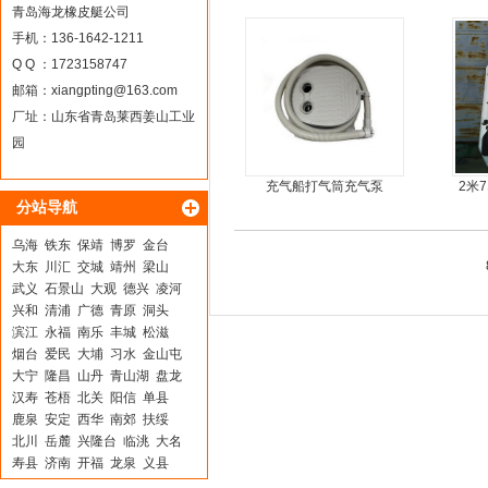
板6人可挂机橡皮艇，冲锋
青岛海龙橡皮艇公司
舟，动力艇
手机：136-1642-1211
Q Q ：1723158747
邮箱：
xiangpting@163.com
厂址：山东省青岛莱西姜山工业
园
充气船打气筒充气泵
2米
分站导航
乌海
铁东
保靖
博罗
金台
大东
川汇
交城
靖州
梁山
武义
石景山
大观
德兴
凌河
兴和
清浦
广德
青原
洞头
滨江
永福
南乐
丰城
松滋
烟台
爱民
大埔
习水
金山屯
大宁
隆昌
山丹
青山湖
盘龙
汉寿
苍梧
北关
阳信
单县
鹿泉
安定
西华
南郊
扶绥
北川
岳麓
兴隆台
临洮
大名
寿县
济南
开福
龙泉
义县
莱山
花溪
西林
盐亭
湟中