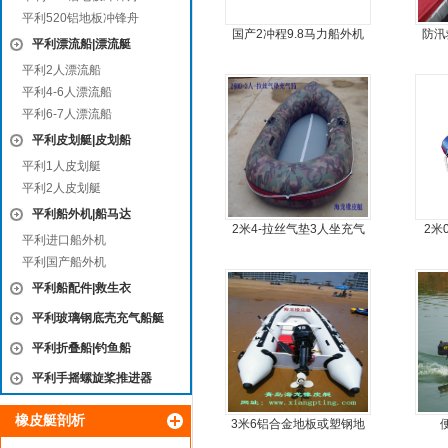
平利520铝地板冲锋舟
国产2冲程9.8马力船外机
防汛
平利漂流船|漂流艇
平利2人漂流船
平利4-6人漂流船
平利6-7人漂流船
平利皮划艇|皮划船
平利1人皮划艇
平利2人皮划艇
平利船外机|船马达
2米4-拉丝气垫3人坐充气
2米
平利进口船外机
钓鱼船
平利国产船外机
平利船配件|救生衣
平利玻璃钢底壳充气船艇
平利折叠船|钓鱼船
平利手摇螺旋桨推进器
橡皮艇剖析
3米6铝合金地板或塑钢地