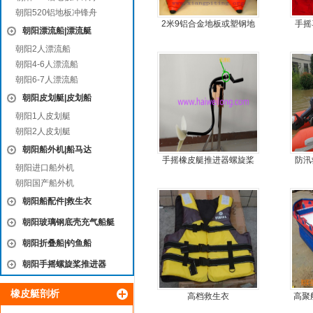
朝阳520铝地板冲锋舟
2米9铝合金地板或塑钢地
手摇
朝阳漂流船|漂流艇
板4人可挂机橡皮艇，冲锋
朝阳2人漂流船
舟
朝阳4-6人漂流船
朝阳6-7人漂流船
朝阳皮划艇|皮划船
朝阳1人皮划艇
朝阳2人皮划艇
朝阳船外机|船马达
手摇橡皮艇推进器螺旋桨
防汛
朝阳进口船外机
手摇马达钓鱼船推进器
朝阳国产船外机
朝阳船配件|救生衣
朝阳玻璃钢底壳充气船艇
朝阳折叠船|钓鱼船
朝阳手摇螺旋桨推进器
橡皮艇剖析
高档救生衣
高聚