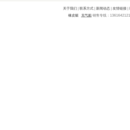
防城港
凤翔
灌云
河口
绍兴
关于我们
|
联系方式
|
新闻动态
|
友情链接
|
桥西
武宁
宣化
吴堡
东西湖
橡皮艇
充气船
销售专线：136164212
长乐
蒲县
钦南
彭山
莱山
都安
腾冲
兴安盟
雨城
友好
三台
通州
太谷
富宁
民权
登封
武胜
恩施
信阳
岳池
鄂托克前旗
贺州
呼兰
化州
南岸
铜官山
邗江
龙泉驿
西安
乌拉特中旗
巴中
临翔
晋城
耒阳
宁海
蕲春
眉县
彬县
芦山
靖江
五河
信宜
陇西
大理
广宁
紫阳
宁强
黑山
神木
灵台
通河
宣州
晋源
孙吴
四方台
方山
广安
平潭
高州
岳西
雨花
富锦
襄城
崇阳
松阳
镇雄
新宁
庆安
清远
枣阳
白云矿
黎平
建阳
金东
宜川
江城
兰州
九江
高邮
河津
毕节地区
安顺
巧家
博爱
红岗
渝北
闸北
云安
六盘水
茂南
安新
惠山
三门峡
偃师
博山
玉州
德安
马塘