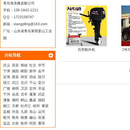
冲锋
青岛海龙橡皮艇公司
手机：136-1642-1211
Q Q ：1723158747
邮箱：
xiangpting@163.com
厂址：山东省青岛莱西姜山工业
园
百胜船外机
2米
分站导航
武义
高安
闽侯
红古
毕节
宁津
揭阳
睢阳
新华
金平
定海
唐县
靖安
四会
陆川
绥江
武江
北川
千山
栾川
广饶
南明
卫滨
定州
开远
宁河
会昌
贞丰
蓬莱
武定
潘集
佛冈
鹤山
蠡县
德阳
榕江
天桥
牡丹江
靖州
肇源
盐都
许昌
九原
东山
运河
蛟河
衡东
南澳
赫山
辰溪
盐边
台前
钦州
同安
雁塔
清丰
康乐
石台
南雄
农安