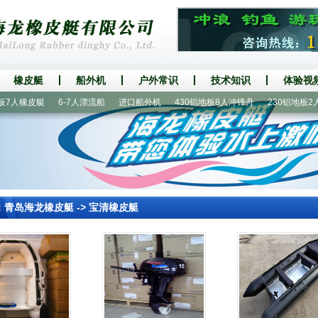
橡皮艇
船外机
户外常识
技术知识
体验视
人橡皮艇
6-7人漂流船
进口船外机
430铝地板8人冲锋舟
230铝地板2人橡
：
青岛海龙橡皮艇
->
宝清橡皮艇