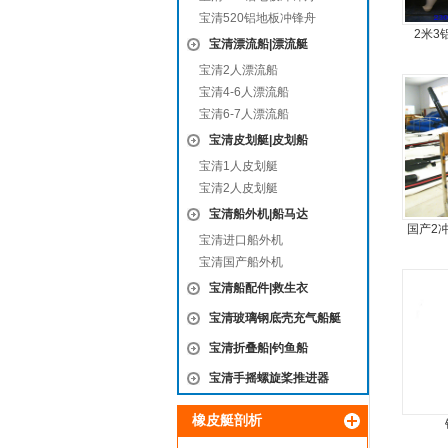
宝清520铝地板冲锋舟
2米3
宝清漂流船|漂流艇
宝清2人漂流船
宝清4-6人漂流船
宝清6-7人漂流船
宝清皮划艇|皮划船
宝清1人皮划艇
宝清2人皮划艇
宝清船外机|船马达
国产2
宝清进口船外机
宝清国产船外机
宝清船配件|救生衣
宝清玻璃钢底壳充气船艇
宝清折叠船|钓鱼船
宝清手摇螺旋桨推进器
橡皮艇剖析