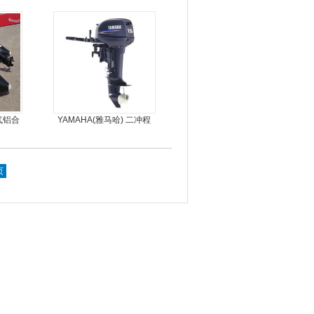
耐扎，方便折叠
气铝合
YAMAHA(雅马哈) 二冲程
15马力船外机
页