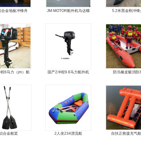
铝合金地板冲锋舟
JM-MOTOR船外机马达螺
5.2米黑金刚冲锋
旋桨舷外机挂浆机
冲程6马力（jm）船
国产2冲程9.8马力船外机
防汛橡皮艇消防
外机
铝合金船桨
2人坐234漂流船
自扶正救援充气