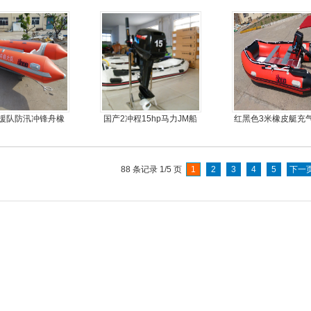
援队防汛冲锋舟橡
国产2冲程15hp马力JM船
红黑色3米橡皮艇充
皮船艇
外机
金地板
88 条记录 1/5 页
1
2
3
4
5
下一