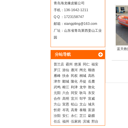
青岛海龙橡皮艇公司
手机：136-1642-1211
Q Q ：1723158747
邮箱：
xiangpting@163.com
厂址：山东省青岛莱西姜山工业
园
蓝天救
分站导航
普兰店
霸州
慈溪
同仁
福安
罗江
游仙
廛河
闸北
顺德
雁峰
扶余
民权
桐城
高邑
津市
郾城
隆化
丹徒
岳麓
武鸣
榕江
利津
龙华
敦化
元阳
六合
同安
耿马
东安
合作
高明
宜川
邹平
宣威
方山
宣恩
铅山
文山
城关
忻府
岑巩
高青
泰顺
富源
汾阳
安仁
永仁
芷江
勐腊
任丘
福州
伍家岗
滨城
邢台
蚌埠
确山
正阳
新都
盈江