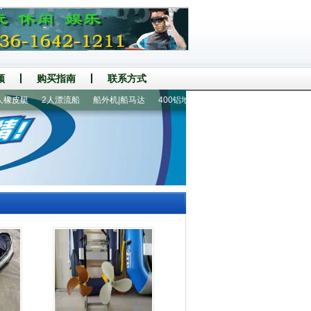
频
购买指南
联系方式
皮艇
2人漂流船
船外机|船马达
400铝地板8人橡皮艇
360铝地板6人橡皮艇