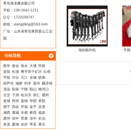
橡皮艇，钓鱼船
青岛海龙橡皮艇公司
手机：136-1642-1211
Q Q ：1723158747
邮箱：
xiangpting@163.com
厂址：山东省青岛莱西姜山工业
园
海的船外机
手摇
分站导航
新华
新会
徐水
大埔
民权
迭部
松溪
鹰手营子矿区
白塔
平陆
印台
元江
乡城
钦南
葫芦岛
湘桥
利辛
梁河
额济纳
清远
阳泉
宁陵
阳山
梅河口
古交
子洲
哈尔滨
崇仁
通州
老城
阿坝
盘锦
华阴
耒阳
南宁
四会
开福
金平
吴堡
湘西
襄城
丰都
桥西
福泉
肃州
琼中
景泰
湟中
长治
洛龙
蒙城
友好
莘县
黄石
顺河
延津
岚县
关岭
永泰