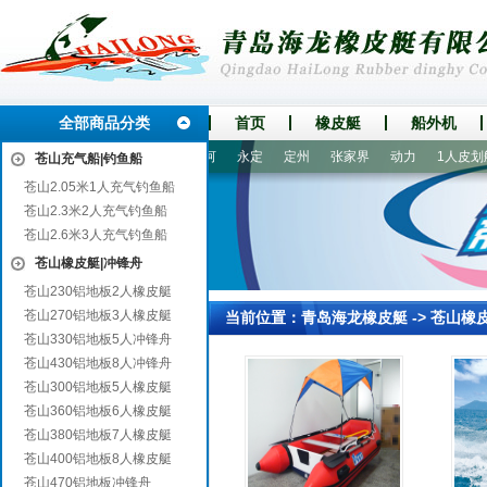
全部商品分类
首页
橡皮艇
船外机
州
香坊
山阳
武强
白河
永定
定州
张家界
动力
1人皮划艇
苍山充气船|钓鱼船
苍山2.05米1人充气钓鱼船
苍山2.3米2人充气钓鱼船
苍山2.6米3人充气钓鱼船
苍山橡皮艇|冲锋舟
苍山230铝地板2人橡皮艇
苍山270铝地板3人橡皮艇
当前位置：
青岛海龙橡皮艇
->
苍山橡
苍山330铝地板5人冲锋舟
苍山430铝地板8人冲锋舟
苍山300铝地板5人橡皮艇
苍山360铝地板6人橡皮艇
苍山380铝地板7人橡皮艇
苍山400铝地板8人橡皮艇
苍山470铝地板冲锋舟