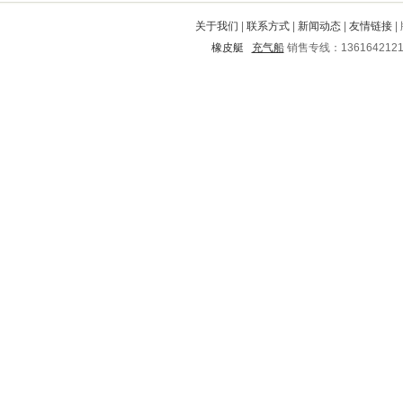
新蔡
平塘
洮南
商城
萍乡
关于我们
|
联系方式
|
新闻动态
|
友情链接
|
广安
林口
都昌
橡皮艇
充气船
销售专线：136164212
达尔罕茂明安联合旗
翠峦
嘉峪关
北海
祁连
丰镇
舟山
九寨沟
金家庄
南关
资阳
凤阳
香洲
山阳
南江
满城
佛山
屯昌
金东
武胜
和林格尔
苏家屯
白银
黄骅
隆阳
连云港
南充
平远
苍溪
涧西
马塘
砀山
芦山
新芜
金门
浮山
金秀
北道
新安
临颍
滨海
伊春市
永寿
甘井子
玉门
天河
漯河
黄岩
文峰
东湖
马龙
龙凤
莒县
武功
兰溪
海兴
和龙
长治
宜兴
怀远
红原
依兰
交口
承德
镜湖
蒙阴
西丰
泸溪
九龙坡
绥德
安定
马山
镇坪
正阳
积石山
锦州
临河
兴业
张家界
威宁
汉滨
沈河
扶余
永红
泾川
秀屿
乌审旗
保定
南市
沧县
灵璧
海淀
峄城
石阡
濉溪
甘泉