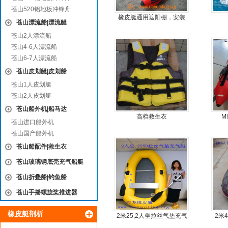
苍山520铝地板冲锋舟
橡皮艇通用遮阳棚，安装
苍山漂流船|漂流艇
简单方便，质量好，价格
苍山2人漂流船
优
苍山4-6人漂流船
苍山6-7人漂流船
苍山皮划艇|皮划船
苍山1人皮划艇
苍山2人皮划艇
苍山船外机|船马达
高档救生衣
M
苍山进口船外机
苍山国产船外机
苍山船配件|救生衣
苍山玻璃钢底壳充气船艇
苍山折叠船|钓鱼船
苍山手摇螺旋桨推进器
橡皮艇剖析
2米25,2人坐拉丝气垫充气
2米