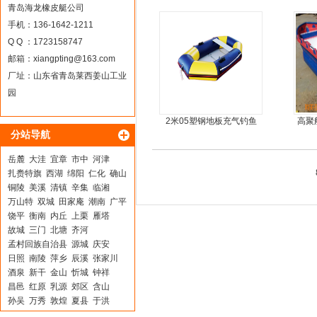
车
青岛海龙橡皮艇公司
手机：136-1642-1211
Q Q ：1723158747
邮箱：
xiangpting@163.com
厂址：山东省青岛莱西姜山工业
园
2米05塑钢地板充气钓鱼
高聚
分站导航
船
冲锋
岳麓
大洼
宜章
市中
河津
扎赉特旗
西湖
绵阳
仁化
确山
铜陵
美溪
清镇
辛集
临湘
万山特
双城
田家庵
潮南
广平
饶平
衡南
内丘
上栗
雁塔
故城
三门
北塘
齐河
孟村回族自治县
源城
庆安
日照
南陵
萍乡
辰溪
张家川
酒泉
新干
金山
忻城
钟祥
昌邑
红原
乳源
郊区
含山
孙吴
万秀
敦煌
夏县
于洪
黄冈
相城
黎城
白银
松潘