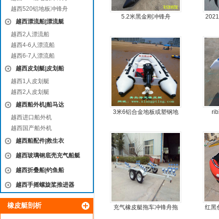
越西520铝地板冲锋舟
5.2米黑金刚冲锋舟
20
越西漂流船|漂流艇
越西2人漂流船
越西4-6人漂流船
越西6-7人漂流船
越西皮划艇|皮划船
越西1人皮划艇
越西2人皮划艇
越西船外机|船马达
3米6铝合金地板或塑钢地
r
越西进口船外机
板6人可挂机橡皮艇，冲锋
越西国产船外机
舟，动力艇
越西船配件|救生衣
越西玻璃钢底壳充气船艇
越西折叠船|钓鱼船
越西手摇螺旋桨推进器
橡皮艇剖析
充气橡皮艇拖车冲锋舟拖
红黑