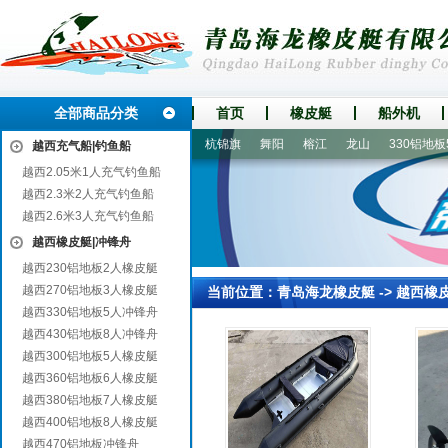
全部商品分类
首页
橡皮艇
船外机
固安
宁县
历城
遂宁
杭锦旗
舞阳
榕江
龙山
330铝地板5
越西充气船|钓鱼船
越西2.05米1人充气钓鱼船
越西2.3米2人充气钓鱼船
越西2.6米3人充气钓鱼船
越西橡皮艇|冲锋舟
越西230铝地板2人橡皮艇
越西270铝地板3人橡皮艇
当前位置：
青岛海龙橡皮艇
->
越西橡
越西330铝地板5人冲锋舟
越西430铝地板8人冲锋舟
越西300铝地板5人橡皮艇
越西360铝地板6人橡皮艇
越西380铝地板7人橡皮艇
越西400铝地板8人橡皮艇
越西470铝地板冲锋舟