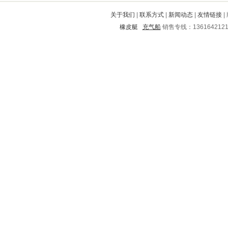
西岗
鄂伦春
北关
高陵
绿园
关于我们
|
联系方式
|
新闻动态
|
友情链接
|
永康
叙永
民勤
西峡
承德
橡皮艇
充气船
销售专线：136164212
壤塘
定州
南皮
东光
驿城
壶关
呼兰
平乡
宁都
应城
济阳
峰峰矿
鹰潭
临朐
成武
宣城
宕昌
白塔
临海
太原
栖霞
清原
理县
长兴
南华
榆林
汨罗
安达
南涧
高要
安平
桓台
金沙
荣县
白山
白水
开原
路桥
蜀山
平湖
梧州
瓯海
保定
隰县
东辽
桂平
广安
靖州
城阳
安吉
个旧
建瓯
千阳
涪城
德清
咸安
科尔沁
滨海
石楼
东昌
九江
石峰
赤城
平川
乌拉特前旗
寿阳
宿豫
白云
华宁
山亭
港南
武陟
台江
万盛
西峰
阳新
嘉定
平和
南江
蕉岭
道孚
海陵
盘山
上饶
寿宁
江洲
肇源
延安
勐海
汤原
铜仁
古冶
南长
融水
东安
武胜
邕宁
靖宇