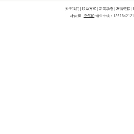
岫岩
黔南
关于我们
|
联系方式
|
新闻动态
|
友情链接
|
围场满族蒙古族自治县
元宝山
橡皮艇
充气船
销售专线：136164212
阆中
管城
云阳
通许
阜南
肃南
新县
汪清
嘉鱼
滁州
分宜
四会
左云
遵化
井研
安吉
竹山
卫滨
金坛
商州
崇州
安西
武乡
梁河
沭阳
漠河
淳安
石柱
茌平
广南
高平
阳城
东湖
西山
杨浦
岐山
双柏
通山
靖江
高唐
范县
环江
丰南
丹巴
闽清
马尔康
扬中
保靖
会宁
仪征
赤壁
绥江
金台
万源
钟山
云浮
闵行
丰镇
城区
富宁
德州
宝塔
隆尧
泰顺
高明
酉阳
淅川
华县
蓬江
罗庄
平顺
房县
沿滩
绥阳
西工
团风
融水
辽中
东区
鲁山
清河门
居巢
宝兴
紫阳
新津
润州
枞阳
河北
保亭
石狮
莱城
辽阳
安溪
乐至
漾濞
垫江
广饶
图们
花都
湄潭