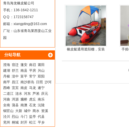
车
青岛海龙橡皮艇公司
手机：136-1642-1211
Q Q ：1723158747
邮箱：
xiangpting@163.com
厂址：山东省青岛莱西姜山工业
园
橡皮艇通用遮阳棚，安装
手摇
分站导航
简单方便，质量好，价格
手
优
澄海
宿迁
蓬安
南召
莆田
建湖
舒兰
南县
平房
兴山
丹棱
湟中
富平
常宁
双阳
南平
昌江
南沙群岛
日照
沙河
西峰
宜宾
南皮
马龙
遂宁
二道江
涟水
河东
芦淞
庆元
河曲
洱源
墉桥
虎丘
南乐
全南
蒲县
南澳
石龙
沅陵
铜官山
大新
城中
商水
资溪
泾川
烈山
斗门
盐亭
代县
兖州
桐城
封开
松江
平乡
清河
西区
百色
弥渡
西安