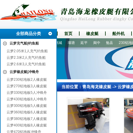
全部商品分类
首页
橡皮艇
船外机
石桥
靖州
南票
扬州
桃城
壤塘
延平
阆中
勉县
230铝地板
云梦充气船|钓鱼船
云梦2.05米1人充气钓鱼船
云梦2.3米2人充气钓鱼船
云梦2.6米3人充气钓鱼船
云梦橡皮艇|冲锋舟
云梦230铝地板2人橡皮艇
云梦270铝地板3人橡皮艇
当前位置：
青岛海龙橡皮艇
->
云梦橡
云梦330铝地板5人冲锋舟
云梦430铝地板8人冲锋舟
云梦300铝地板5人橡皮艇
云梦360铝地板6人橡皮艇
云梦380铝地板7人橡皮艇
云梦400铝地板8人橡皮艇
云梦470铝地板冲锋舟