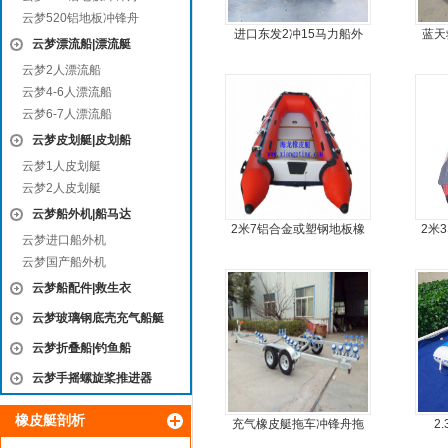
云梦520铝地板冲锋舟
进口东发2冲15马力船外
蓝天
云梦漂流船|漂流艇
机船尾机舷外机
云梦2人漂流船
云梦4-6人漂流船
云梦6-7人漂流船
云梦皮划艇|皮划船
云梦1人皮划艇
云梦2人皮划艇
云梦船外机|船马达
2米7铝合金或塑钢地板橡
2米
云梦进口船外机
皮艇
艇
云梦国产船外机
云梦船配件|救生衣
云梦玻璃钢底壳充气船艇
云梦折叠船|钓鱼船
云梦手摇螺旋桨推进器
橡皮艇剖析
充气橡皮艇拖车冲锋舟拖
2