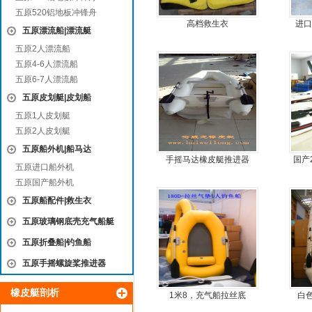
五原520铝地板冲锋舟
高档救生衣
进口
五原漂流船|漂流艇
五原2人漂流船
五原4-6人漂流船
五原6-7人漂流船
五原皮划艇|皮划船
五原1人皮划艇
五原2人皮划艇
五原船外机|船马达
手摇马达橡皮艇推进器
国产
五原进口船外机
五原国产船外机
五原船配件|救生衣
五原玻璃钢底壳充气船艇
五原折叠船|钓鱼船
五原手摇螺旋桨推进器
橡皮艇剖析
1米8，充气船拉丝底
白