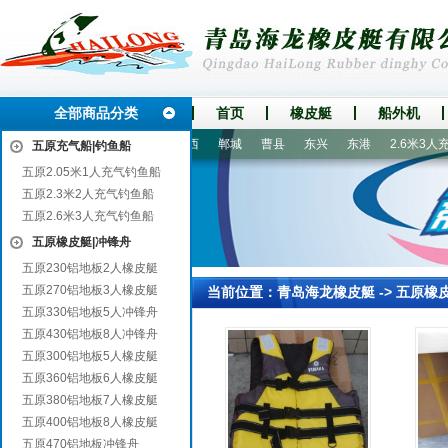
全部商品分类
首页
橡皮艇
船外机
源
肥东
安宁
仁怀
河西
郸城
曹县
东兴
东港
2.6米3人充
五原充气船|钓鱼船
五原2.05米1人充气钓鱼船
五原2.3米2人充气钓鱼船
五原2.6米3人充气钓鱼船
五原橡皮艇|冲锋舟
五原230铝地板2人橡皮艇
五原270铝地板3人橡皮艇
当前位置：
青岛海龙橡皮艇
->
五原橡
五原330铝地板5人冲锋舟
五原430铝地板8人冲锋舟
五原300铝地板5人橡皮艇
五原360铝地板6人橡皮艇
五原380铝地板7人橡皮艇
五原400铝地板8人橡皮艇
五原470铝地板冲锋舟