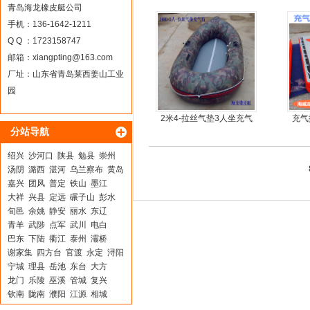
青岛海龙橡皮艇公司
手机：136-1642-1211
Q Q ：1723158747
邮箱：
xiangpting@163.com
厂址：山东省青岛莱西姜山工业
园
2米4-拉丝气垫3人坐充气
充气
分站导航
钓鱼船
绍兴
沙河口
陕县
勉县
崇州
汤阴
潞西
湛河
乌兰察布
黄岛
嘉兴
团风
普定
铁山
墨江
大祥
兴县
定远
碾子山
彭水
旬邑
余姚
静安
丽水
东辽
青羊
武陟
点军
武川
电白
巴东
下陆
衢江
泰州
灞桥
谢家集
四方台
官渡
永定
浔阳
宁城
理县
岳池
东台
大方
龙门
乐陵
巫溪
管城
复兴
钦南
陇南
濮阳
江源
相城
石鼓
长沙
芦溪
巴中
黄梅