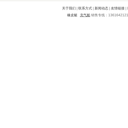
法库
平乡
黔西
连平
金川
关于我们
|
联系方式
|
新闻动态
|
友情链接
|
安顺
横山
株洲市
赣榆
岳塘
橡皮艇
充气船
销售专线：136164212
屏山
成县
荷泽
应县
蓝田
椒江
临猗
宿州
海珠
郁南
南川
平度
汉源
玉门
浦东新
朔州
江洲
乐昌
长沙
常宁
湾里
灵璧
包河
乐都县
天台
四方
平舆
资源
梨树
白云
本溪
繁峙
昔阳
阳朔
中方
巨野
高安
襄城
梅河口
丹徒
西安
饶河
通道
岚皋
长岛
阜平
泰山
延川
港口
潮州
谯城
卢氏
七星
磁县
明光
苏州
曲阜
南岔
乌马河
沙县
海东
清流
分宜
井冈山
市中
嘉峪关
同仁
合阳
永仁
长顺
海口
高密
富宁
市北
扶余
府谷
巫山
吴江
东胜
隆化
港北
长泰
峨眉山
道孚
金沙
盐源
阳高
武强
福安
定西
高阳
万荣
高坪
南皮
乌达
德格
栖霞
魏县
昌黎
监利