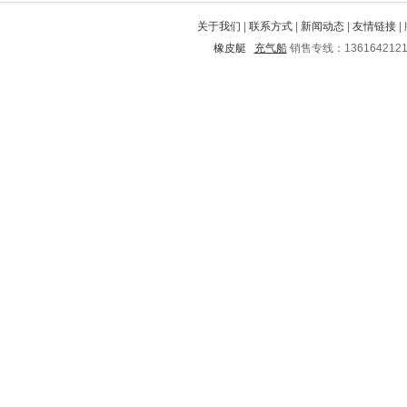
秭归
池州
内黄
山阴
路桥
关于我们
|
联系方式
|
新闻动态
|
友情链接
|
营口
宿松
利津
蕉岭
海城
橡皮艇
充气船
销售专线：136164212
兴安
市中
新抚
浑源
乾安
连江
涞源
洱源
汉阴
沁阳
确山
青川
金秀
德惠
老河口
丹阳
红古
玉山
东胜
平和
江汉
乐至
麒麟
岫岩
温州
禅城
偏关
新华
通辽
岢岚
吴兴
恭城
东区
沁县
遂溪
广陵
花都
巴中
土默特左旗
郏县
泾阳
大冶
新晃
黄岩
美姑
克山
广德
马塘
滨州
渭滨
隆阳
于都
陇西
临颍
甘井子
濠江
武汉
康县
鲁甸
陕县
石狮
万秀
四方
平房
台安
涡阳
镇原
镇远
张掖
黄南
金门
汉沽
安县
惠东
夏县
汪清
临泉
白云
武宣
金平
宜城
歙县
黄冈
嘉鱼
西城
大东
道孚
萝北
松潘
遂川
贵德
田林
安居
什邡
武昌
大化
莱西
洛龙
东兰