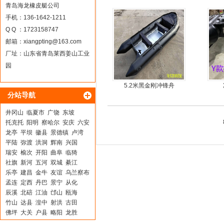
青岛海龙橡皮艇公司
手机：136-1642-1211
Q Q ：1723158747
邮箱：
xiangpting@163.com
厂址：山东省青岛莱西姜山工业
园
5.2米黑金刚冲锋舟
分站导航
井冈山
临夏市
广饶
东坡
托克托
阳明
察哈尔
安庆
六安
龙亭
平坝
徽县
景德镇
卢湾
平陆
弥渡
洪洞
辉南
兴国
瑞安
榆次
开阳
曲阜
临猗
社旗
新河
五河
双城
綦江
乐亭
建昌
金牛
友谊
乌兰察布
孟连
定西
丹巴
景宁
从化
辰溪
北碚
江油
邙山
瓯海
竹山
达县
湟中
射洪
古田
佛坪
大关
户县
略阳
龙胜
喀喇沁
抚顺
阜宁
三亚
新罗