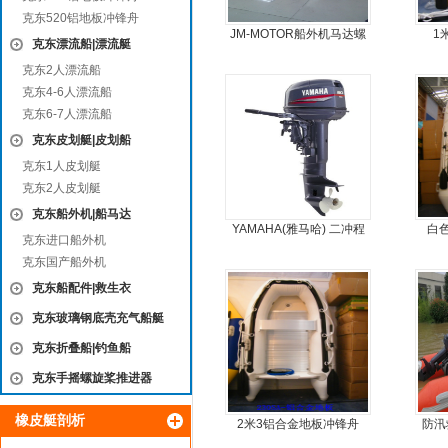
克东520铝地板冲锋舟
JM-MOTOR船外机马达螺
1
克东漂流船|漂流艇
旋桨舷外机挂浆机
克东2人漂流船
克东4-6人漂流船
克东6-7人漂流船
克东皮划艇|皮划船
克东1人皮划艇
克东2人皮划艇
克东船外机|船马达
YAMAHA(雅马哈) 二冲程
白
克东进口船外机
30马力船外机
克东国产船外机
克东船配件|救生衣
克东玻璃钢底壳充气船艇
克东折叠船|钓鱼船
克东手摇螺旋桨推进器
橡皮艇剖析
2米3铝合金地板冲锋舟
防汛