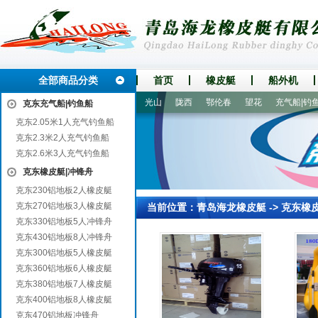
全部商品分类
首页
橡皮艇
船外机
平房
普宁
禹城
赤水
光山
陇西
鄂伦春
望花
充气船|钓鱼船
克东充气船|钓鱼船
克东2.05米1人充气钓鱼船
克东2.3米2人充气钓鱼船
克东2.6米3人充气钓鱼船
克东橡皮艇|冲锋舟
克东230铝地板2人橡皮艇
克东270铝地板3人橡皮艇
当前位置：
青岛海龙橡皮艇
->
克东橡
克东330铝地板5人冲锋舟
克东430铝地板8人冲锋舟
克东300铝地板5人橡皮艇
克东360铝地板6人橡皮艇
克东380铝地板7人橡皮艇
克东400铝地板8人橡皮艇
克东470铝地板冲锋舟