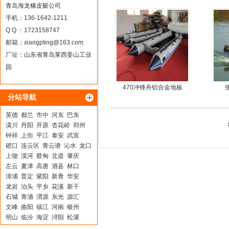
钢快艇冲锋舟钓鱼娱乐艇
板4
青岛海龙橡皮艇公司
4.3米前操
手机：136-1642-1211
Q Q ：1723158747
邮箱：
xiangpting@163.com
厂址：山东省青岛莱西姜山工业
园
470冲锋舟铝合金地板
分站导航
英德
都兰
市中
河东
巴东
潢川
丹阳
开原
杏花岭
邳州
钟祥
上街
平江
泰安
武宣
磴口
连云区
青云谱
沁水
龙口
上饶
漠河
蔡甸
北道
肇庆
左云
夏津
高唐
泗县
林口
漳浦
普定
紫阳
新青
华安
龙岩
泊头
平乡
花溪
新干
石城
青浦
渭源
东光
源汇
文峰
曲阳
镇江
河南
银州
明山
临汾
海淀
浔阳
松溪
武宁
宜黄
顺平
惠东
路桥