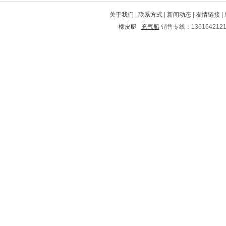
从江
高陵
雨城
永康
临渭
关于我们
|
联系方式
|
新闻动态
|
友情链接
|
肥乡
新城
商丘
乳源
沅江
橡皮艇
充气船
销售专线：136164212
安居
桥东
漾濞
城口
台州
宝坻
青州
馆陶
江津
乌达
南县
阳春
华坪
瓦房店
台江
开化
巫溪
松江
尤溪
施甸
布拖
高台
磐安
盘山
资兴
岳阳楼
井陉矿
亭湖
余杭
临清
监利
济南
吴江
临泽
金门
温县
游仙
龙井
长垣
西沙群岛
蛟河
利津
新洲
嘉荫
红岗
东胜
鄂托克旗
万秀
湘乡
久治
调兵山
沧源
南召
启东
薛城
黎川
狮子山
山丹
郯城
恩施
容县
淇县
马关
让胡路
河西
荣昌
天河
莱西
宜良
北川
荆州
灵川
西双版纳
江山
蚌埠
抚远
宁陵
修文
武威
梨树
平泉
湛江
临县
靖西
邓州
大同
宣汉
唐海
瑞金
电白
临安
保康
开鲁
兴隆台
汝南
义县
凭祥
方城
淮滨
青田