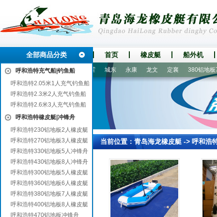
全部商品分类
首页
橡皮艇
船外机
沙
永善
德安
罗平
炉霍
城东
永康
龙文
定襄
380铝地板7
呼和浩特充气船|钓鱼船
呼和浩特2.05米1人充气钓鱼船
呼和浩特2.3米2人充气钓鱼船
呼和浩特2.6米3人充气钓鱼船
呼和浩特橡皮艇|冲锋舟
呼和浩特230铝地板2人橡皮艇
呼和浩特270铝地板3人橡皮艇
当前位置：
青岛海龙橡皮艇
->
呼和浩
呼和浩特330铝地板5人冲锋舟
呼和浩特430铝地板8人冲锋舟
呼和浩特300铝地板5人橡皮艇
呼和浩特360铝地板6人橡皮艇
呼和浩特380铝地板7人橡皮艇
呼和浩特400铝地板8人橡皮艇
呼和浩特470铝地板冲锋舟