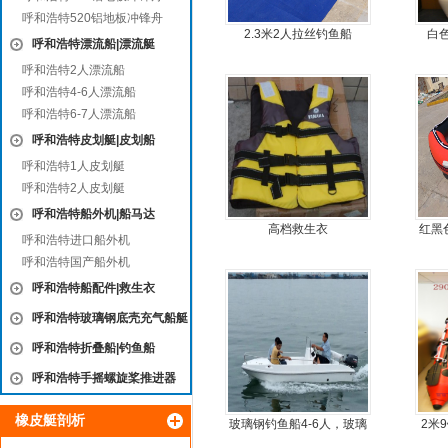
呼和浩特520铝地板冲锋舟
2.3米2人拉丝钓鱼船
白
呼和浩特漂流船|漂流艇
呼和浩特2人漂流船
呼和浩特4-6人漂流船
呼和浩特6-7人漂流船
呼和浩特皮划艇|皮划船
呼和浩特1人皮划艇
呼和浩特2人皮划艇
呼和浩特船外机|船马达
高档救生衣
红黑
呼和浩特进口船外机
呼和浩特国产船外机
呼和浩特船配件|救生衣
呼和浩特玻璃钢底壳充气船艇
呼和浩特折叠船|钓鱼船
呼和浩特手摇螺旋桨推进器
橡皮艇剖析
玻璃钢钓鱼船4-6人，玻璃
2米