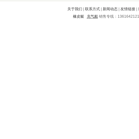
罗源
南丹
张店
青州
天柱
关于我们
|
联系方式
|
新闻动态
|
友情链接
|
建始
息县
黄山
瓦房店
清城
橡皮艇
充气船
销售专线：136164212
石峰
涿鹿
岚皋
绥阳
揭东
胶州
荣昌
九龙坡
峰峰矿
南京
芦山
东港
港闸
驻马店
石城
黎平
双桥
山海关
泸西
孟津
甘孜
东坡
和林格尔
开原
岑巩
莲花
泰和
信阳
利川
阳信
祁县
老边
淄川
永济
红安
朝阳
兖州
翼城
石楼
格尔木
宿州
禹州
桥东
皋兰
大同
满城
景洪
千阳
榆树
金堂
安西
隆阳
扬州
宜州
梁子湖
迁西
古丈
金水
右江
兴文
南沙群岛
穆棱
若尔盖
旌德
丰满
大东
淄博
牟平
坡头
浑源
东兴
平泉
白云
天峨
临河
正安
富平
夹江
德化
榆林
冷水滩
铁东
四方
白城
邻水
密云
神池
安居
邵武
三河
夏河
方城
七星
庐阳
黄陵
雨花
昆山
梁山
马边