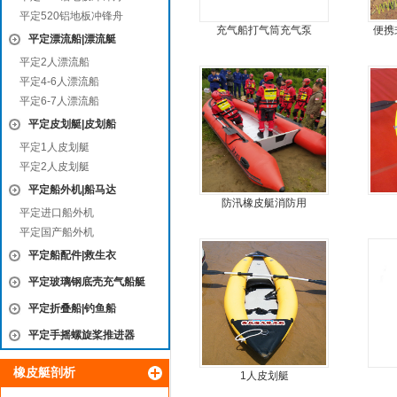
平定520铝地板冲锋舟
充气船打气筒充气泵
便携
平定漂流船|漂流艇
鱼船
平定2人漂流船
平定4-6人漂流船
平定6-7人漂流船
平定皮划艇|皮划船
平定1人皮划艇
平定2人皮划艇
平定船外机|船马达
防汛橡皮艇消防用
平定进口船外机
平定国产船外机
平定船配件|救生衣
平定玻璃钢底壳充气船艇
平定折叠船|钓鱼船
平定手摇螺旋桨推进器
橡皮艇剖析
1人皮划艇