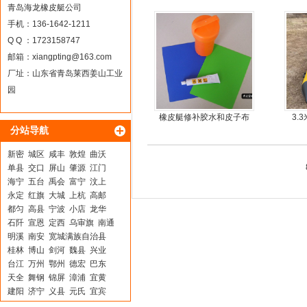
青岛海龙橡皮艇公司
手机：136-1642-1211
Q Q ：1723158747
邮箱：
xiangpting@163.com
厂址：山东省青岛莱西姜山工业
园
橡皮艇修补胶水和皮子布
3.
分站导航
料
新密
城区
咸丰
敦煌
曲沃
单县
交口
屏山
肇源
江门
海宁
五台
禹会
富宁
汶上
永定
红旗
大城
上杭
高邮
都匀
高县
宁波
小店
龙华
石阡
宣恩
定西
乌审旗
南通
明溪
南安
宽城满族自治县
桂林
博山
剑河
魏县
兴业
台江
万州
鄂州
德宏
巴东
天全
舞钢
锦屏
漳浦
宜黄
建阳
济宁
义县
元氏
宜宾
新田
无为
唐县
沅陵
齐河