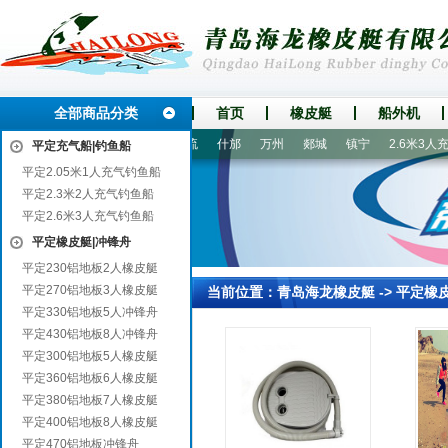
全部商品分类
首页
橡皮艇
船外机
善
宣城
西安
武隆
清流
什邡
万州
郯城
镇宁
2.6米3人充
平定充气船|钓鱼船
平定2.05米1人充气钓鱼船
平定2.3米2人充气钓鱼船
平定2.6米3人充气钓鱼船
平定橡皮艇|冲锋舟
平定230铝地板2人橡皮艇
平定270铝地板3人橡皮艇
当前位置：
青岛海龙橡皮艇
->
平定橡
平定330铝地板5人冲锋舟
平定430铝地板8人冲锋舟
平定300铝地板5人橡皮艇
平定360铝地板6人橡皮艇
平定380铝地板7人橡皮艇
平定400铝地板8人橡皮艇
平定470铝地板冲锋舟