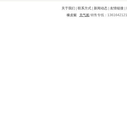
西陵
会东
卢氏
吉安
仪陇
关于我们
|
联系方式
|
新闻动态
|
友情链接
|
新乡
武义
武冈
宝山
红塔
橡皮艇
充气船
销售专线：136164212
通州
太和
凭祥
金沙
桥西
杨浦
兴仁
会理
平江
招远
城西
卫滨
金东
东区
安国
西山
普陀
铜陵
浈江
平阳
沛县
佳木斯
钦州
茂名
盘龙
银海
宁南
永清
南雄
宜春
沂源
汕尾
巫溪
芳村
龙山
开远
霸州
平凉
当涂
江北
兴平
张家界
北关
未央
德昌
南海
彝良
宜都
阳新
五华
浦江
昌宁
大厂回族自治县
铁山
高邑
息县
博白
海丰
宁晋
张家港
青神
开封
诸城
动力
朝阳
宁海
富拉尔基
北戴河
郫县
修武
临渭
屯溪
怒江
望江
历城
淮阳
宽甸
献县
满洲里
潮州
万柏林
赫山
海城
平武
藤县
张湾
泌阳
察哈尔
盐源
威远
德州
乔口
沈河
越秀
井冈山
三河
上饶