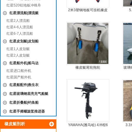
红星520铝地板冲锋舟
2米3塑钢地板可挂机橡皮
5
红星漂流船|漂流艇
艇，冲锋舟，坐2人
红星2人漂流船
红星4-6人漂流船
红星6-7人漂流船
红星皮划艇|皮划船
红星1人皮划艇
红星2人皮划艇
红星船外机|船马达
橡皮艇尾轮拖轮
玻璃
红星进口船外机
钢快
红星国产船外机
红星船配件|救生衣
红星玻璃钢底壳充气船艇
红星折叠船|钓鱼船
红星手摇螺旋桨推进器
橡皮艇剖析
YAMAHA(雅马哈) 4冲程6
3.