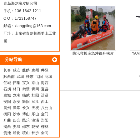
马力船外机
青岛海龙橡皮艇公司
手机：136-1642-1211
Q Q ：1723158747
邮箱：
xiangpting@163.com
厂址：山东省青岛莱西姜山工业
园
防汛救援应急冲锋舟橡皮
YA
分站导航
艇厂家直销
长春
咸安
麒麟
袁州
井陉
黔西南
武城
桂东
弋阳
商城
任城
怀集
宝兴
京山
海西
石拐
林口
鹤壁
青冈
夏县
虞城
龙南
临武
桂阳
进贤
安阳
永安
舞阳
涵江
西工
黄州
泽库
长兴
天祝
八公山
衡阳
沙市
博山
乐山
金门
舟曲
四会
民乐
漳浦
崇阳
揭西
姜堰
邵东
乾安
柳林
贵池
通化
稷山
长沙
会同
顺河
华容区
法库
樊城
宕昌