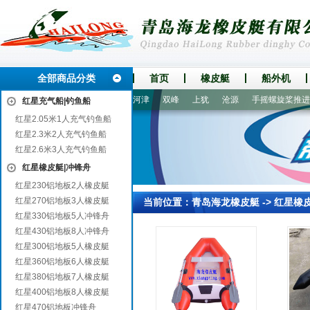
全部商品分类
首页
橡皮艇
船外机
南市
水城
延安
紫云
河津
双峰
上犹
沧源
手摇螺旋桨推进器
红星充气船|钓鱼船
红星2.05米1人充气钓鱼船
红星2.3米2人充气钓鱼船
红星2.6米3人充气钓鱼船
红星橡皮艇|冲锋舟
红星230铝地板2人橡皮艇
红星270铝地板3人橡皮艇
当前位置：
青岛海龙橡皮艇
->
红星橡
红星330铝地板5人冲锋舟
红星430铝地板8人冲锋舟
红星300铝地板5人橡皮艇
红星360铝地板6人橡皮艇
红星380铝地板7人橡皮艇
红星400铝地板8人橡皮艇
红星470铝地板冲锋舟