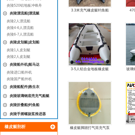
炎陵520铝地板冲锋舟
3.3米充气橡皮艇钓鱼船
4
炎陵漂流船|漂流艇
炎陵2人漂流船
炎陵4-6人漂流船
炎陵6-7人漂流船
炎陵皮划艇|皮划船
炎陵1人皮划艇
炎陵2人皮划艇
炎陵船外机|船马达
3-5人铝合金地板橡皮艇
玻璃
炎陵进口船外机
钢快
炎陵国产船外机
炎陵船配件|救生衣
炎陵玻璃钢底壳充气船艇
炎陵折叠船|钓鱼船
炎陵手摇螺旋桨推进器
橡皮艇剖析
橡皮艇脚踏打气筒充气泵