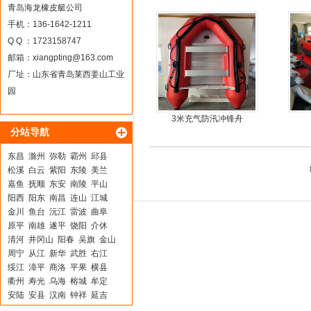
青岛海龙橡皮艇公司
手机：136-1642-1211
Q Q ：1723158747
邮箱：
xiangpting@163.com
厂址：山东省青岛莱西姜山工业
园
3米充气防汛冲锋舟
分站导航
东昌
滁州
弥勒
霸州
邱县
松溪
白云
紫阳
东陵
美兰
嘉鱼
抚顺
东安
南陵
平山
阳西
阳东
南昌
连山
江城
金川
鱼台
沅江
雷波
曲阜
原平
南雄
遂平
饶阳
介休
清河
井冈山
阳春
吴旗
金山
周宁
从江
新华
武胜
右江
绥江
漳平
商洛
平果
横县
衢州
寿光
乌海
榕城
牟定
安陆
安县
汉南
钟祥
延吉
凤凰
崆峒
陇南
黄骅
万源