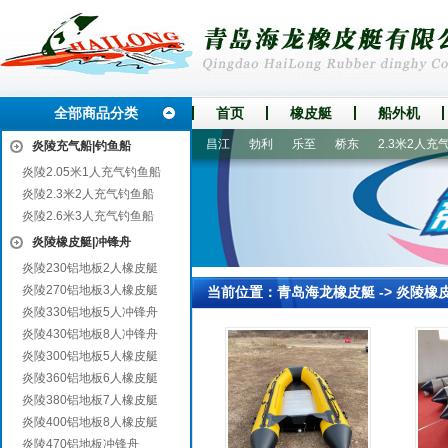
全部商品分类
首页
橡皮艇
船外机
来凤
崇州
卧龙
桐城
昌江
勃利
乐至
桥东
2.3米2人充气
炎陵充气船|钓鱼船
炎陵2.05米1人充气钓鱼船
炎陵2.3米2人充气钓鱼船
炎陵2.6米3人充气钓鱼船
炎陵橡皮艇|冲锋舟
炎陵230铝地板2人橡皮艇
炎陵270铝地板3人橡皮艇
当前位置：
青岛海龙橡皮艇
->
炎陵橡
炎陵330铝地板5人冲锋舟
炎陵430铝地板8人冲锋舟
炎陵300铝地板5人橡皮艇
炎陵360铝地板6人橡皮艇
炎陵380铝地板7人橡皮艇
炎陵400铝地板8人橡皮艇
炎陵470铝地板冲锋舟