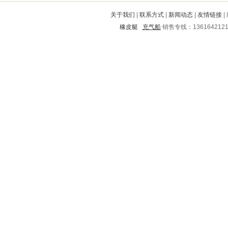
巴东
东城
商南
青田
九寨沟
关于我们
|
联系方式
|
新闻动态
|
友情链接
|
清镇
盘龙
淄川
平原
孝昌
橡皮艇
充气船
销售专线：136164212
万秀
钦南
东阿
南岸
宁乡
吉利
合水
砀山
泰安
五营
林西
枝江
翔安
会泽
蒸湘
平安
永安
九里
商都
广德
吴兴
奈曼旗
孙吴
德兴
杏花岭
左云
大余
勃利
仁怀
黔南
张家港
保靖
高港
市中
揭阳
双塔
富裕
恩平
川汇
惠来
光泽
城东
丹东
纳雍
株洲市
绍兴
清远
北林
元宝
阳曲
余江
开平
翠屏
婺源
金牛
南宁
城子河
宽城满族自治县
永善
乌兰浩特
萨尔图
梁山
靖边
江北
张湾
东山
浚县
阿荣旗
兴仁
济南
西充
昌邑
马塘
石狮
贡井
盐田
普安
青州
路南
陵川
芳村
平川
饶平
中原
林口
越西
滨江
西乡
鼎湖
兴宾
伍家岗
淳安
海沧
冷水滩
嘉定
汉台
红旗