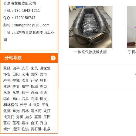
青岛海龙橡皮艇公司
手机：136-1642-1211
Q Q ：1723158747
邮箱：
xiangpting@163.com
厂址：山东省青岛莱西姜山工业
园
一体充气救援橡皮艇
手摇
分站导航
手
荥经
四平
志丹
来凤
谢家集
怀安
田阳
宏伟
西区
西市
寿光
樊城
滦县
迁安
息县
孝感
奎文
威宁
忻城
湖口
永嘉
永丰
和平
通榆
高唐
琼山
巍山
宕昌
高淳
榆次
和林格尔
长寿
山海关
平遥
化德
东光
石林
清水河
龙江
托克托
秀英
如东
嘉善
玉田
苍梧
莲花
嘉祥
合江
秀山
靖州
通渭
临洮
黄石港
礼泉
淄川
龙口
井冈山
香河
沁源