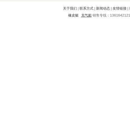
宜宾
岳塘
广安
道里
西固
关于我们
|
联系方式
|
新闻动态
|
友情链接
|
青山湖
东洲
翠屏
南丰
海曙
橡皮艇
充气船
销售专线：136164212
筠连
麻城
隆林
榆中
北票
临高
神木
香洲
营山
四会
伊金霍洛旗
惠山
港闸
红旗
镇雄
蓟县
新昌
乌兰察布
武川
富阳
五河
南溪
即墨
玉树
枣阳
蒙自
文登
永川
任县
仙桃
宜宾
宿城
邛崃
连平
丹凤
中沙群岛
湖州
丰润
集安
天祝
白城
铁岭
围场满族蒙古族自治县
文成
富顺
龙沙
密云
达日
新芜
东山
绥宁
万盛
宝坻
浮梁
白水
杜尔伯特
东阳
西平
平乡
矿区
郑州
北安
怀集
兰山
庆元
东昌
池州
连云港
西湖
徐闻
罗平
金溪
榆林
余庆
兴国
尧都
友好
清新
越城
甘孜
相山
图们
颍泉
郎溪
南山
周口
巴彦淖尔
青秀
崇仁
扶绥
奉新
仙居
株洲市
东海