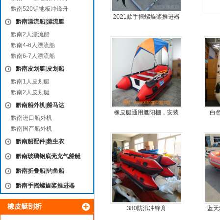
黔南520铝地板冲锋舟
2021款手摇螺旋桨推进器
黔南漂流船|漂流艇
黔南2人漂流船
黔南4-6人漂流船
黔南6-7人漂流船
黔南皮划艇|皮划船
黔南1人皮划艇
黔南2人皮划艇
黔南船外机|船马达
橡皮艇通用遮阳棚，安装
白
黔南进口船外机
简单方便，质量好，价格
黔南国产船外机
优
黔南船配件|救生衣
黔南玻璃钢底壳充气船艇
黔南折叠船|钓鱼船
黔南手摇螺旋桨推进器
橡皮艇剖析
380防汛冲锋舟
蓝天