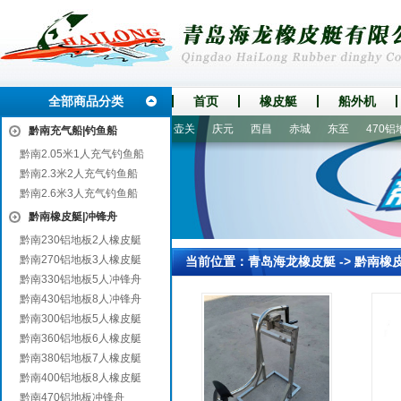
全部商品分类
首页
橡皮艇
船外机
古浪
衡南
敖汉旗
望奎
壶关
庆元
西昌
赤城
东至
470铝地
黔南充气船|钓鱼船
黔南2.05米1人充气钓鱼船
黔南2.3米2人充气钓鱼船
黔南2.6米3人充气钓鱼船
黔南橡皮艇|冲锋舟
黔南230铝地板2人橡皮艇
黔南270铝地板3人橡皮艇
当前位置：
青岛海龙橡皮艇
->
黔南橡
黔南330铝地板5人冲锋舟
黔南430铝地板8人冲锋舟
黔南300铝地板5人橡皮艇
黔南360铝地板6人橡皮艇
黔南380铝地板7人橡皮艇
黔南400铝地板8人橡皮艇
黔南470铝地板冲锋舟