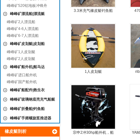
峰峰矿520铝地板冲锋舟
3.3米充气橡皮艇钓鱼船
4
峰峰矿漂流船|漂流艇
峰峰矿2人漂流船
峰峰矿4-6人漂流船
峰峰矿6-7人漂流船
峰峰矿皮划艇|皮划船
峰峰矿1人皮划艇
峰峰矿2人皮划艇
峰峰矿船外机|船马达
1人皮划艇
r
峰峰矿进口船外机
峰峰矿国产船外机
峰峰矿船配件|救生衣
峰峰矿玻璃钢底壳充气船艇
峰峰矿折叠船|钓鱼船
峰峰矿手摇螺旋桨推进器
橡皮艇剖析
宗申2冲30hp船外机，船
YA