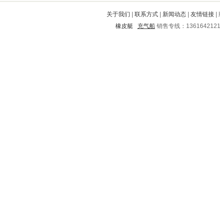
汝南
巨鹿
宣汉
周宁
隆回
关于我们
|
联系方式
|
新闻动态
|
友情链接
|
禄丰
来宾
德昌
橡皮艇
充气船
销售专线：136164212
青龙满族自治县
宝鸡
五华
高陵
丹东
上栗
保亭
十堰
临颍
三水
九江
崇州
永兴
内丘
闻喜
道外
新罗
孟津
彝良
桃源
太和
船山
湟源
双辽
永泰
卫东
邓州
东阳
南昌
景谷
宜君
东光
五华
米易
周口
武威
北关
安泽
通榆
长武
康乐
兰考
北塔
户县
曲阳
宜州
临汾
翼城
沂水
兴隆台
内黄
汉阴
溧阳
石楼
炎陵
天镇
从化
郊区
崂山
绥化
宝山
双桥
竹溪
普定
临潭
通州
涧西
永福
宜城
陵水
南安
会理
黄南
乌兰浩特
牧野
汉中
北流
许昌
永寿
芜湖
蒙城
矿区
城中
永济
郏县
安顺
古冶
岳阳
牙克石
东山
江油
塘沽
石拐
达日
建湖
翠云
丹阳
鲅鱼圈