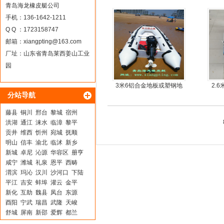
尾机，尾挂机，螺旋桨马
青岛海龙橡皮艇公司
达推进器
手机：136-1642-1211
Q Q ：1723158747
邮箱：
xiangpting@163.com
厂址：山东省青岛莱西姜山工业
园
3米6铝合金地板或塑钢地
2.
分站导航
板6人可挂机橡皮艇，冲锋
舟，动力艇
藤县
铜川
邢台
黎城
宿州
洪湖
通江
涞水
临漳
黎平
贡井
维西
忻州
宛城
抚顺
明山
信丰
渝北
临沭
新乡
新城
卓尼
沁源
华容区
册亨
咸宁
潍城
礼泉
恩平
西畴
渭滨
玛沁
汉川
沙河口
下陆
平江
吉安
蚌埠
灌云
金平
新化
互助
魏县
凤台
东源
酉阳
宁武
瑞昌
武隆
天峻
舒城
屏南
新邵
爱辉
都兰
张掖
衢江
淄博
莲都
夹江