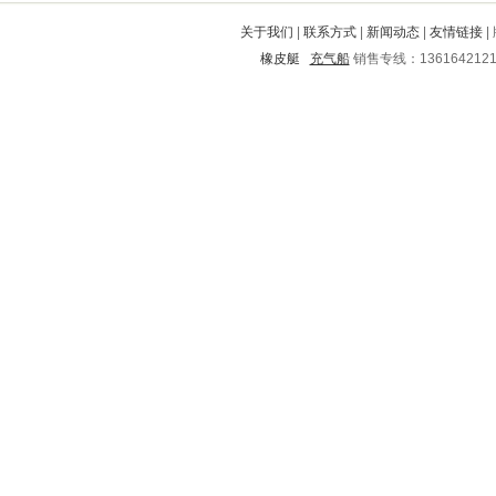
黄埔
云梦
舟山
运河
绥德
关于我们
|
联系方式
|
新闻动态
|
友情链接
|
都匀
城西
乌拉特中旗
黄平
橡皮艇
充气船
销售专线：136164212
荔波
两当
新河
五华
泰山
射阳
金华
汉南
户县
市南
华县
乌马河
东明
海东
晴隆
汨罗
长阳
临武
东光
安远
信丰
秦都
北碚
永川
永靖
义乌
永德
沙湾
阳明
兴隆台
广陵
长宁
庆元
永胜
尖扎
启东
阿城
郊区
建宁
慈溪
广灵
金坛
北仑
凤泉
延川
邹平
翠屏
宁晋
华龙
卫东
乐东
霞浦
高淳
辽源
昌乐
德化
金塔
陵川
礼泉
阳山
连南
民勤
耒阳
台州
广昌
龙岩
壤塘
平乡
巴林左旗
垣曲
虞城
额尔古纳
吕梁
玛沁
西安
江夏
马关
四方台
平远
安溪
金平
顺义
南汇
武功
万载
金秀
兰坪
潼南
平江
义县
景谷
虹口
张家口
青浦
隆林
万全
五台
西山
德安
盐源