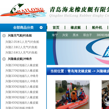
全部商品分类
首页
橡皮艇
船外机
邑
新邵
江川
枣庄
刚察
海宁
兴安
黑水
双台子
380铝地板
兴隆充气船|钓鱼船
兴隆2.05米1人充气钓鱼船
兴隆2.3米2人充气钓鱼船
兴隆2.6米3人充气钓鱼船
兴隆橡皮艇|冲锋舟
兴隆230铝地板2人橡皮艇
兴隆270铝地板3人橡皮艇
当前位置：
青岛海龙橡皮艇
->
兴隆橡
兴隆330铝地板5人冲锋舟
兴隆430铝地板8人冲锋舟
兴隆300铝地板5人橡皮艇
兴隆360铝地板6人橡皮艇
兴隆380铝地板7人橡皮艇
兴隆400铝地板8人橡皮艇
兴隆470铝地板冲锋舟