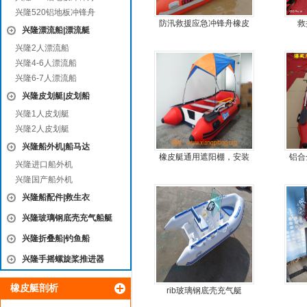
兴隆520铝地板冲锋舟
防汛救援应急冲锋舟橡皮
救
兴隆漂流船|漂流艇
艇厂家直销
兴隆2人漂流船
兴隆4-6人漂流船
兴隆6-7人漂流船
兴隆皮划艇|皮划船
兴隆1人皮划艇
兴隆2人皮划艇
兴隆船外机|船马达
橡皮艇通用遮阳棚，安装
铝合
兴隆进口船外机
简单方便，质量好，价格
兴隆国产船外机
优
兴隆船配件|救生衣
兴隆玻璃钢底壳充气船艇
兴隆折叠船|钓鱼船
兴隆手摇螺旋桨推进器
橡皮艇剖析
rib玻璃钢底壳充气艇