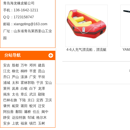
青岛海龙橡皮艇公司
手机：136-1642-1211
Q Q ：1723158747
邮箱：
xiangpting@163.com
厂址：山东省青岛莱西姜山工业
园
4-6人充气漂流船，漂流艇
YA
分站导航
安吉
殷都
万年
邓州
建昌
江北
柳北
桐梓
平度
昆山
乔口
芦山
漾濞
广安
平坝
浦城
太和
霍林郭勒
于洪
宝山
莱州
岚皋
白银
白下
龙潭
揭东
太仓
章丘
武汉
鄢陵
巴林右旗
下陆
京口
定西
卫滨
肇州
柘荣
莆田
蛟河
迁安
阿拉善
鄱阳
墉桥
任丘
阆中
静安
达拉特旗
邹城
格尔木
安乡
上犹
福泉
镇巴
玉树
达日
浚县
遵义
南宫
通道