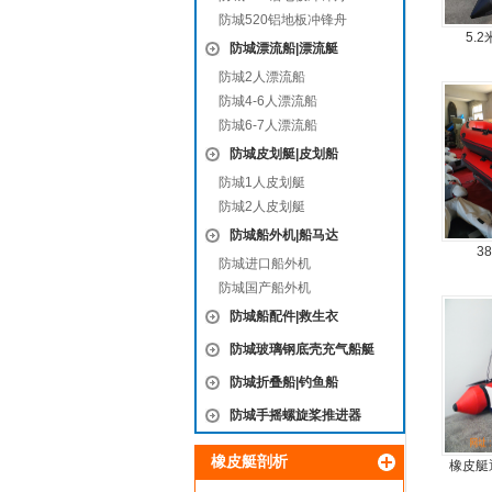
防城520铝地板冲锋舟
5.
防城漂流船|漂流艇
防城2人漂流船
防城4-6人漂流船
防城6-7人漂流船
防城皮划艇|皮划船
防城1人皮划艇
防城2人皮划艇
防城船外机|船马达
3
防城进口船外机
防城国产船外机
防城船配件|救生衣
防城玻璃钢底壳充气船艇
防城折叠船|钓鱼船
防城手摇螺旋桨推进器
橡皮艇剖析
橡皮艇