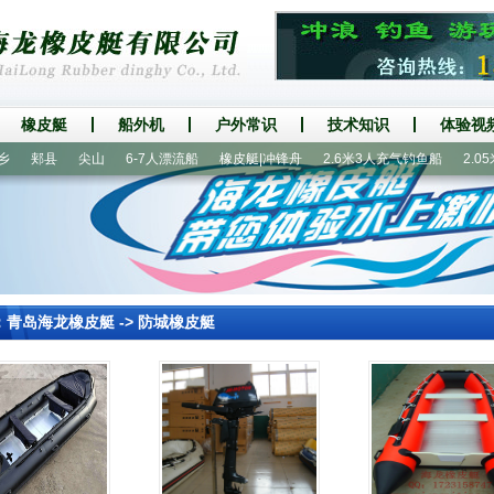
橡皮艇
船外机
户外常识
技术知识
体验视
郏县
尖山
6-7人漂流船
橡皮艇|冲锋舟
2.6米3人充气钓鱼船
2.05米
：
青岛海龙橡皮艇
->
防城橡皮艇