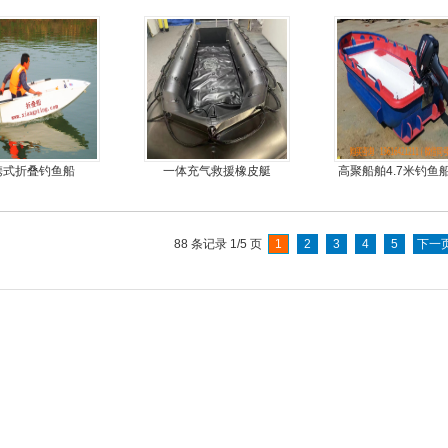
便，质量好，价格
钢快艇冲锋舟钓鱼
优
4.3米前操
携式折叠钓鱼船
一体充气救援橡皮艇
高聚船舶4.7米钓鱼
冲锋舟发泡船塑料船
力艇
88 条记录 1/5 页
1
2
3
4
5
下一