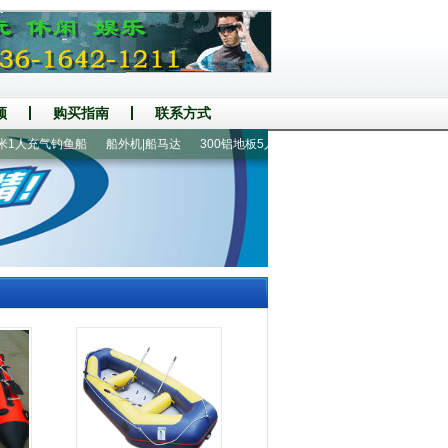
频
购买指南
联系方式
1人充气钓鱼船
船外机|船马达
300铝地板5人橡皮艇
折叠船|钓鱼船
玻璃钢