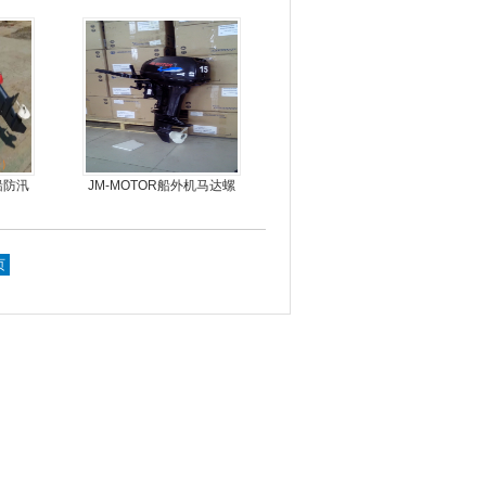
娱乐艇
皮划艇
船防汛
JM-MOTOR船外机马达螺
8人动
旋桨舷外机挂浆机
页