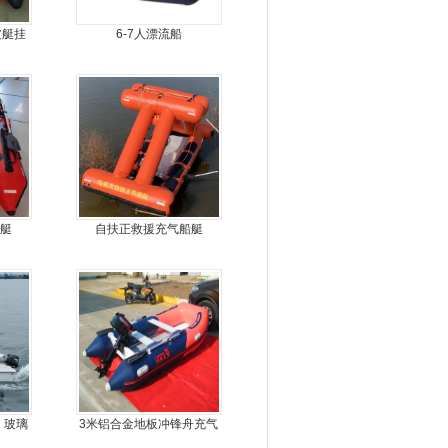
皮艇挂
6-7人漂流船
艇
自扶正救援充气船艇
，玻璃
3米铝合金地板冲锋舟充气