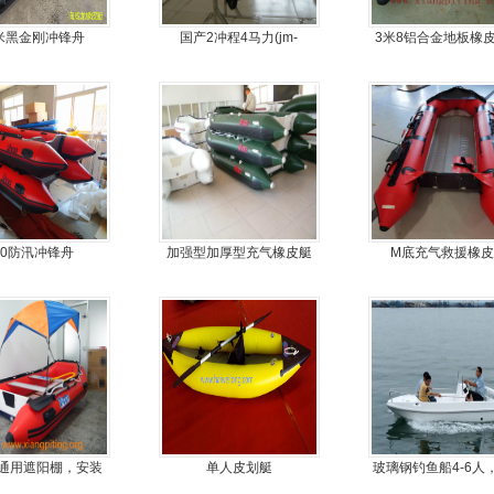
2米黑金刚冲锋舟
国产2冲程4马力(jm-
3米8铝合金地板橡
moter)船外机
机艇动力艇
80防汛冲锋舟
加强型加厚型充气橡皮艇
M底充气救援橡皮
通用遮阳棚，安装
单人皮划艇
玻璃钢钓鱼船4-6人