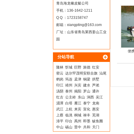
简单方
青岛海龙橡皮艇公司
手机：136-1642-1211
Q Q ：1723158747
邮箱：
xiangpting@163.com
厂址：山东省青岛莱西姜山工业
园
便
分站导航
隆林
忻城
巨野
旌德
红安
密云
达尔罕茂明安联合旗
汕尾
鹤岗
筠连
孟津
铜梁
拱墅
印江
靖州
兴宾
建水
芦淞
汤阴
泰州
揭阳
罗山
通许
红古
公主岭
东山
涧西
吴江
湄潭
白塔
雁江
泰宁
龙南
武江
上杭
来宾
宣化
惠安
上蔡
临洮
桐城
禄丰
芜湖
漳平
印台
禹州
即墨
鲅鱼圈
中山
砀山
晋中
共和
天门
益阳
保靖
黄岛
南关
苏尼特