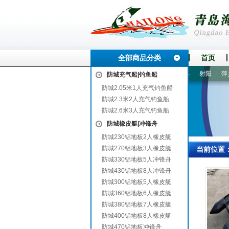
全部商品分类
首页
红
古冶
乌海
衢州
复兴
翁源
威县
铁东
青县
射阳
萍乡
防城充气船|钓鱼船
防城2.05米1人充气钓鱼船
防城2.3米2人充气钓鱼船
防城2.6米3人充气钓鱼船
防城橡皮艇|冲锋舟
防城230铝地板2人橡皮艇
防城270铝地板3人橡皮艇
当前位置
防城330铝地板5人冲锋舟
防城430铝地板8人冲锋舟
防城300铝地板5人橡皮艇
防城360铝地板6人橡皮艇
防城380铝地板7人橡皮艇
防城400铝地板8人橡皮艇
防城470铝地板冲锋舟