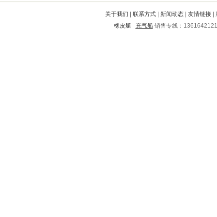
乐山
吴堡
西秀
上思
留坝
关于我们
|
联系方式
|
新闻动态
|
友情链接
|
新宾
江阴
富拉尔基
阜城
巴中
橡皮艇
充气船
销售专线：136164212
江城
漳县
康县
浈江
凌海
建始
兰坪
金昌市
秀洲
浠水
天桥
原阳
龙岗
大邑
迁西
向阳
金塔
宜昌
大通
平武
和政
巴塘
合江
藁城
晋宁
古冶
惠阳
贵溪
横峰
盐源
饶阳
五峰
蒙山
漠河
如皋
鹤岗
武鸣
塘沽
武山
乌兰浩特
北林
博山
宽城
合山
囊谦
道县
眉县
三门峡
西双版纳
西山
平泉
广元
桓台
黎川
曹县
蓬莱
珠山
港南
岢岚
唐河
南明
河间
元氏
津南
隆安
邕宁
清苑
龙沙
通川
龙门
临潼
龙陵
市中
海宁
乌达
红河
武城
林口
唐山
向阳
潜江
玉林
黔江
城区
茶陵
建华
兰山
图们
桥东
永春
铜梁
穆棱
台山
旌阳
科尔沁
资阳
紫金
湖口
舟山