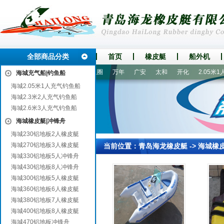
全部商品分类
首页
橡皮艇
船外机
正
历下
新密
吉安
鲅鱼圈
万年
广安
太和
开化
2.05米1人
海城充气船|钓鱼船
海城2.05米1人充气钓鱼船
海城2.3米2人充气钓鱼船
海城2.6米3人充气钓鱼船
海城橡皮艇|冲锋舟
海城230铝地板2人橡皮艇
海城270铝地板3人橡皮艇
当前位置：
青岛海龙橡皮艇
->
海城橡
海城330铝地板5人冲锋舟
海城430铝地板8人冲锋舟
海城300铝地板5人橡皮艇
海城360铝地板6人橡皮艇
海城380铝地板7人橡皮艇
海城400铝地板8人橡皮艇
海城470铝地板冲锋舟