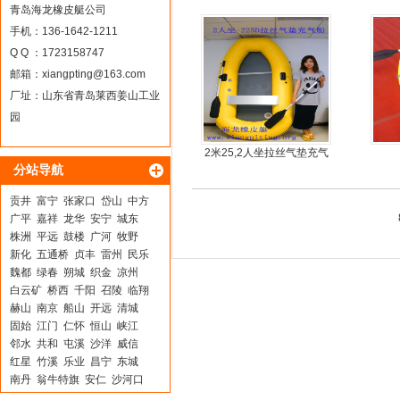
青岛海龙橡皮艇公司
手机：136-1642-1211
Q Q ：1723158747
邮箱：
xiangpting@163.com
厂址：山东省青岛莱西姜山工业
园
2米25,2人坐拉丝气垫充气
分站导航
橡皮艇，钓鱼船
贡井
富宁
张家口
岱山
中方
广平
嘉祥
龙华
安宁
城东
株洲
平远
鼓楼
广河
牧野
新化
五通桥
贞丰
雷州
民乐
魏都
绿春
朔城
织金
凉州
白云矿
桥西
千阳
召陵
临翔
赫山
南京
船山
开远
清城
固始
江门
仁怀
恒山
峡江
邻水
共和
屯溪
沙洋
威信
红星
竹溪
乐业
昌宁
东城
南丹
翁牛特旗
安仁
沙河口
阳曲
峰峰矿
钦州
南和
东洲