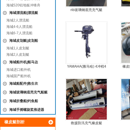
海城520铝地板冲锋舟
rib玻璃钢底壳充气艇
海城漂流船|漂流艇
海城2人漂流船
海城4-6人漂流船
海城6-7人漂流船
海城皮划艇|皮划船
海城1人皮划艇
海城2人皮划艇
海城船外机|船马达
YAMAHA(雅马哈) 4冲程4
橡皮
海城进口船外机
马力船外机
海城国产船外机
海城船配件|救生衣
海城玻璃钢底壳充气船艇
海城折叠船|钓鱼船
海城手摇螺旋桨推进器
橡皮艇剖析
救援防汛充气橡皮艇