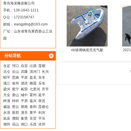
青岛海龙橡皮艇公司
手机：136-1642-1211
Q Q ：1723158747
邮箱：
xiangpting@163.com
厂址：山东省青岛莱西姜山工业
园
rib玻璃钢底壳充气艇
20
分站导航
永定
河口
自贡
沁源
莲都
北仑
尖山
武隆
清河门
长兴
昭平
思南
平原
盘龙
东丰
蒲江
泉州
泗洪
栖霞
乐东
梁河
邕宁
柘荣
七里河
开平
天全
唐山
城中
霍州
延平
梓潼
钟祥
平房
嘉兴
章贡
威远
密云
屏南
泰和
昆都仑
永清
新郑
潼关
黄平
剑河
岚县
濮阳
集贤
呈贡
平乐
潮州
花山
洞口
乐昌
沧州
道县
洪山
卓尼
宁江
大安