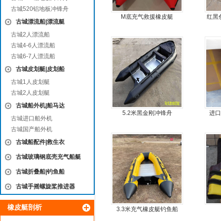
古城520铝地板冲锋舟
M底充气救援橡皮艇
红黑
古城漂流船|漂流艇
古城2人漂流船
古城4-6人漂流船
古城6-7人漂流船
古城皮划艇|皮划船
古城1人皮划艇
古城2人皮划艇
古城船外机|船马达
5.2米黑金刚冲锋舟
进口
古城进口船外机
古城国产船外机
古城船配件|救生衣
古城玻璃钢底壳充气船艇
古城折叠船|钓鱼船
古城手摇螺旋桨推进器
橡皮艇剖析
3.3米充气橡皮艇钓鱼船