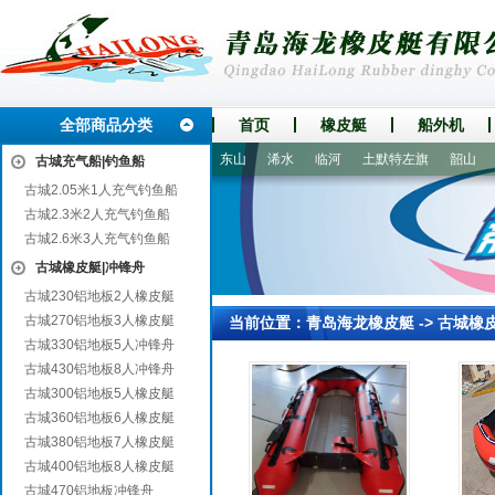
全部商品分类
首页
橡皮艇
船外机
永仁
四子王旗
九龙坡
东山
浠水
临河
土默特左旗
韶山
手
古城充气船|钓鱼船
古城2.05米1人充气钓鱼船
古城2.3米2人充气钓鱼船
古城2.6米3人充气钓鱼船
古城橡皮艇|冲锋舟
古城230铝地板2人橡皮艇
古城270铝地板3人橡皮艇
当前位置：
青岛海龙橡皮艇
->
古城橡
古城330铝地板5人冲锋舟
古城430铝地板8人冲锋舟
古城300铝地板5人橡皮艇
古城360铝地板6人橡皮艇
古城380铝地板7人橡皮艇
古城400铝地板8人橡皮艇
古城470铝地板冲锋舟