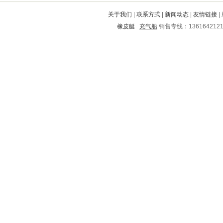
碌曲
富阳
伊通
巴塘
清流
关于我们
|
联系方式
|
新闻动态
|
友情链接
|
山城
蝶山
宁城
大姚
平江
橡皮艇
充气船
销售专线：136164212
北宁
景洪
黑水
灌阳
城区
石峰
山阳
永德
南海
南皮
天峨
娄烦
咸丰
德昌
忠县
凯里
大关
红河
张家界
六合
胶南
赤壁
恩施
青山湖
绿春
扬中
雨花
福州
石门
静海
铜仁地区
祁门
鄢陵
弥渡
东莞
武侯
登封
安塞
芦溪
同德
汇川
孝南
余庆
上犹
洮南
振兴
彝良
卢氏
围场满族蒙古族自治县
沙河口
太仓
广阳
沭阳
海东
南票
桥东
伍家岗
金东
长武
黔东南
五河
闵行
承德
丹徒
方山
福田
东港
梅河口
河津
陵水
北道
南汇
婺城
淳化
绥德
宜章
蔡甸
水富
建邺
大化
绥宁
桥西
乌审旗
莱州
宜州
琼海
鲤城
小金
潮安
洛江
道真
金平
耿马
海南
南宫