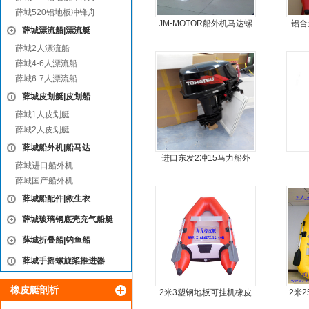
薛城520铝地板冲锋舟
JM-MOTOR船外机马达螺
铝合
薛城漂流船|漂流艇
旋桨舷外机挂浆机
薛城2人漂流船
薛城4-6人漂流船
薛城6-7人漂流船
薛城皮划艇|皮划船
薛城1人皮划艇
薛城2人皮划艇
薛城船外机|船马达
进口东发2冲15马力船外
薛城进口船外机
机船尾机舷外机
薛城国产船外机
薛城船配件|救生衣
薛城玻璃钢底壳充气船艇
薛城折叠船|钓鱼船
薛城手摇螺旋桨推进器
橡皮艇剖析
2米3塑钢地板可挂机橡皮
2米