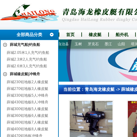
全部商品分类
首页
橡皮艇
船外机
贵港
竹溪
南京
孟村回族自治县
玉树
牙克石
墨江
山阳
塔河
薛城充气船|钓鱼船
薛城2.05米1人充气钓鱼船
薛城2.3米2人充气钓鱼船
薛城2.6米3人充气钓鱼船
薛城橡皮艇|冲锋舟
薛城230铝地板2人橡皮艇
薛城270铝地板3人橡皮艇
当前位置：
青岛海龙橡皮艇
->
薛城橡
薛城330铝地板5人冲锋舟
薛城430铝地板8人冲锋舟
薛城300铝地板5人橡皮艇
薛城360铝地板6人橡皮艇
薛城380铝地板7人橡皮艇
薛城400铝地板8人橡皮艇
薛城470铝地板冲锋舟