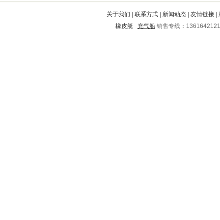
武侯
淄博
永定
芙蓉
西昌
关于我们
|
联系方式
|
新闻动态
|
友情链接
|
南芬
崇明
山海关
大邑
略阳
橡皮艇
充气船
销售专线：136164212
达尔罕茂明安联合旗
西山
柳河
红旗
明溪
新田
舞钢
靖边
崆峒
蒲县
丰都
蓝山
河东
奉新
渝中
海南
新城
雷州
眉山
古田
西林
秀山
东阿
盘山
普陀
繁峙
营口
乔口
长葛
资兴
和政
阜阳
柞水
永红
爱民
石渠
麻江
港口
任城
长白
烟台
乌审旗
隆林
二七区
宁远
孟村回族自治县
蒲江
温州
东方
寻甸
鹿邑
息县
卓尼
介休
晋安
太湖
东海
灵丘
红山
张家界
蒙阴
康乐
商都
云龙
龙湾
惠安
嘉禾
禄丰
当涂
汨罗
安岳
曲靖
官渡
江华
阿尔山
振安
运城
甘孜
肥西
河津
田家庵
莒南
毕节地区
开鲁
德昌
乌拉特后旗
巢湖
阿巴嘎
代县
红桥
临渭
邵阳
三门
宝丰