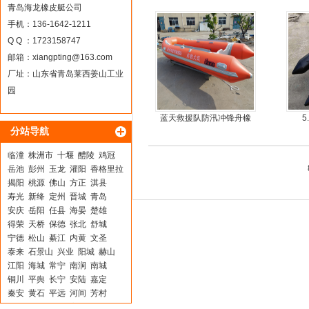
艇，冲锋舟，坐2人
青岛海龙橡皮艇公司
手机：136-1642-1211
Q Q ：1723158747
邮箱：
xiangpting@163.com
厂址：山东省青岛莱西姜山工业
园
蓝天救援队防汛冲锋舟橡
5
分站导航
皮船艇
临潼
株洲市
十堰
醴陵
鸡冠
岳池
彭州
玉龙
灌阳
香格里拉
揭阳
桃源
佛山
方正
淇县
寿光
新绛
定州
晋城
青岛
安庆
岳阳
任县
海晏
楚雄
得荣
天桥
保德
张北
舒城
宁德
松山
綦江
内黄
文圣
泰来
石景山
兴业
阳城
赫山
江阳
海城
常宁
南涧
南城
铜川
平舆
长宁
安陆
嘉定
秦安
黄石
平远
河间
芳村
河口
金堂
靖州
永昌
大余