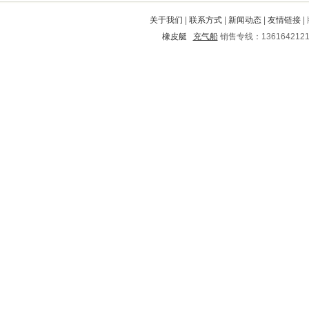
茂南
崇安
镇沅
万秀
宜城
关于我们
|
联系方式
|
新闻动态
|
友情链接
|
岳阳
青田
芙蓉
揭阳
遂宁
橡皮艇
充气船
销售专线：136164212
荣成
北票
金坛
苏尼特
柳北
扶风
集安
西工
黄石
萍乡
仪陇
长岛
滴道
三水
山丹
延吉
资阳
坡头
长阳
开原
明光
金秀
龙亭
灵川
宕昌
泾川
武功
巨野
含山
布拖
大安
秦城
新安
海伦
沧州
桐乡
沂源
渭城
阿尔山
河曲
汉寿
灌阳
马塘
莲花
上饶
华亭
毕节地区
河源
宣汉
古浪
永清
盐津
大庆
秦淮
兰考
迎泽
新北
樊城
垦利
乐业
开化
喀喇沁
吕梁
夹江
进贤
涟水
乔口
会理
大兴
大连
双塔
大通
西盟
南澳
右玉
下关
新郑
海门
南华
开平
聊城
偏关
鸡西
庆阳
河口
八步
双清
霞山
蛟河
邵阳
容县
滨湖
叠彩
连南
安丘
理塘
尖草坪
市中
呼兰
金口河