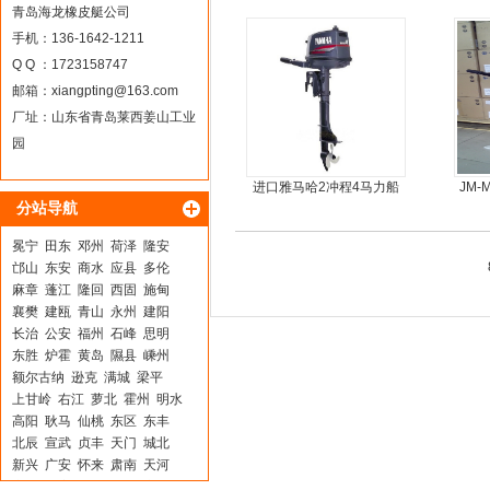
青岛海龙橡皮艇公司
手机：136-1642-1211
Q Q ：1723158747
邮箱：
xiangpting@163.com
厂址：山东省青岛莱西姜山工业
园
进口雅马哈2冲程4马力船
JM
分站导航
外机马达
冕宁
田东
邓州
荷泽
隆安
邙山
东安
商水
应县
多伦
麻章
蓬江
隆回
西固
施甸
襄樊
建瓯
青山
永州
建阳
长治
公安
福州
石峰
思明
东胜
炉霍
黄岛
隰县
嵊州
额尔古纳
逊克
满城
梁平
上甘岭
右江
萝北
霍州
明水
高阳
耿马
仙桃
东区
东丰
北辰
宣武
贞丰
天门
城北
新兴
广安
怀来
肃南
天河
广元
镇安
龙岩
盘县
广州