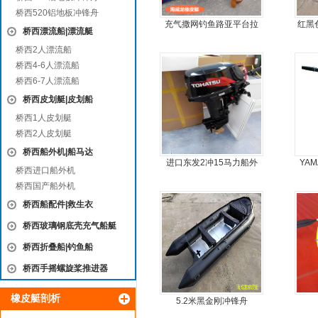
桥西520铝地板冲锋舟
充气撒网钓鱼路亚平台拉
红黑
桥西漂流船|漂流艇
丝气垫魔毯
桥西2人漂流船
桥西4-6人漂流船
桥西6-7人漂流船
桥西皮划艇|皮划船
桥西1人皮划艇
桥西2人皮划艇
桥西船外机|船马达
进口东发2冲15马力船外
YA
桥西进口船外机
机船尾机舷外机
桥西国产船外机
桥西船配件|救生衣
桥西玻璃钢底壳充气船艇
桥西折叠船|钓鱼船
桥西手摇螺旋桨推进器
橡皮艇剖析
5.2米黑金刚冲锋舟