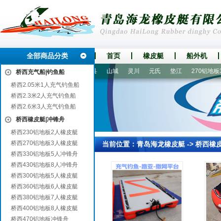
全部商品分类
首页
橡皮艇
船外机
高
西安
昆明
栖霞
蒲县
山城
灵川
元氏
垫江
270铝地板3
桥西充气船|钓鱼船
桥西2.05米1人充气钓鱼船
桥西2.3米2人充气钓鱼船
桥西2.6米3人充气钓鱼船
桥西橡皮艇|冲锋舟
桥西230铝地板2人橡皮艇
桥西270铝地板3人橡皮艇
当前位置：
青岛海龙橡皮艇
->
桥西橡
桥西330铝地板5人冲锋舟
桥西430铝地板8人冲锋舟
桥西300铝地板5人橡皮艇
桥西360铝地板6人橡皮艇
桥西380铝地板7人橡皮艇
桥西400铝地板8人橡皮艇
桥西470铝地板冲锋舟