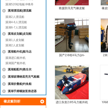
溪湖520铝地板冲锋舟
救援防汛充气橡皮艇
橡皮
溪湖漂流船|漂流艇
简单
溪湖2人漂流船
溪湖4-6人漂流船
溪湖6-7人漂流船
溪湖皮划艇|皮划船
溪湖1人皮划艇
溪湖2人皮划艇
溪湖船外机|船马达
国产2冲程4马力(jm-
2
溪湖进口船外机
moter)船外机
溪湖国产船外机
溪湖船配件|救生衣
溪湖玻璃钢底壳充气船艇
溪湖折叠船|钓鱼船
溪湖手摇螺旋桨推进器
橡皮艇剖析
进口东发2冲5马力船外机
YA