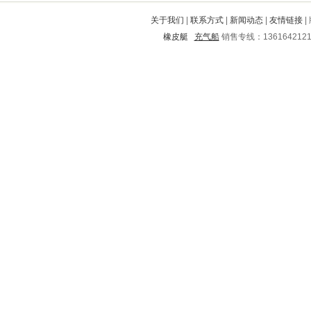
前进
鄂城
华坪
郊区
芙蓉
关于我们
|
联系方式
|
新闻动态
|
友情链接
|
石龙
枣庄
突泉
忻州
太子河
橡皮艇
充气船
销售专线：136164212
城中
若尔盖
福清
临夏
玉州
孝南
丰都
洪山
南岳
延津
靖州
钦南
封开
高阳
郊区
莲都
万荣
贺州
清远
崇仁
娄底
马鞍山
自治州
丰南
龙湾
崇礼
息烽
印江
绿春
通辽
商水
点军
项城
肇源
普安
苍溪
合阳
路南
克山
依安
白玉
渭滨
沐川
西城
永福
牧野
沅江
柳北
牡丹江
嘉祥
清原
罗湖
市北
永定
延边
镇安
大姚
将乐
广宁
永和
磐石
鸠江
吕梁
天峻
铜川
长乐
浦北
望花
鹿寨
友谊
庐山
什邡
建平
鱼峰
解放
袁州
大兴安岭
贵溪
蕉城
南票
青山
蚌埠
丰满
昂昂溪
孟村回族自治县
应城
大祥
盖州
潮州
剑河
杨凌
白云
旬邑
威远
揭西
赣州
黄龙