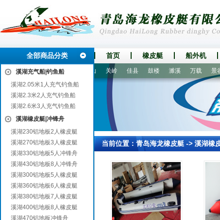
全部商品分类
首页
橡皮艇
船外机
明安联合旗
宿城
宜阳
凉山
关岭
佳县
鼓楼
濉溪
万载
景谷
溪湖充气船|钓鱼船
溪湖2.05米1人充气钓鱼船
溪湖2.3米2人充气钓鱼船
溪湖2.6米3人充气钓鱼船
溪湖橡皮艇|冲锋舟
溪湖230铝地板2人橡皮艇
溪湖270铝地板3人橡皮艇
当前位置：
青岛海龙橡皮艇
->
溪湖橡
溪湖330铝地板5人冲锋舟
溪湖430铝地板8人冲锋舟
溪湖300铝地板5人橡皮艇
溪湖360铝地板6人橡皮艇
溪湖380铝地板7人橡皮艇
溪湖400铝地板8人橡皮艇
溪湖470铝地板冲锋舟