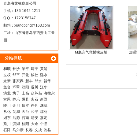
推进器螺旋桨
青岛海龙橡皮艇公司
手机：136-1642-1211
Q Q ：1723158747
邮箱：
xiangpting@163.com
厂址：山东省青岛莱西姜山工业
园
M底充气救援橡皮艇
加强
分站导航
和顺
长沙
黎平
建宁
黄浦
左权
邹平
开化
榆社
涟水
永新
张家界
新丰
邻水
裕华
鱼台
环翠
汉阳
遂川
江华
洮北
坊子
上高
葫芦岛
海拉尔
宣恩
静乐
隰县
离石
新野
陵川
金川
博罗
任县
涞源
从化
芜湖
天台
和平
瑞丽
湘东
沽源
莒南
靖安
嘉定
延川
滨湖
桂阳
大余
个旧
石阡
马尔康
长春
文成
乾县
肃北
桐乡
河东
南江
于洪