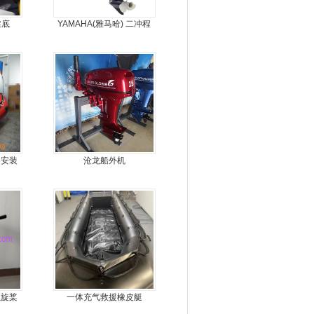
丝底
YAMAHA(雅马哈) 二冲程
30马力船外机
，安装
沧龙船外机
，价格
螺旋桨
一体充气救援橡皮艇