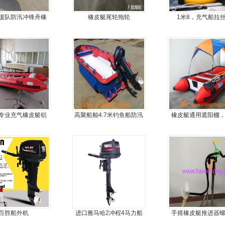
援队防汛冲锋舟橡
橡皮艇尾轮拖轮
1米8，充气船拉
皮船艇
专业充气橡皮艇铝
高聚船舶4.7米钓鱼船防汛
橡皮艇通用遮阳棚
金地板冲锋舟
冲锋舟发泡船塑料船8人动
简单方便，质量好
力艇
优
百胜船外机
进口雅马哈2冲程4马力船
手摇橡皮艇推进器