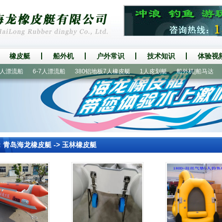
橡皮艇
船外机
户外常识
技术知识
体验视
漂流船
6-7人漂流船
380铝地板7人橡皮艇
1人皮划艇
船外机|船马达
漂
：
青岛海龙橡皮艇
->
玉林橡皮艇