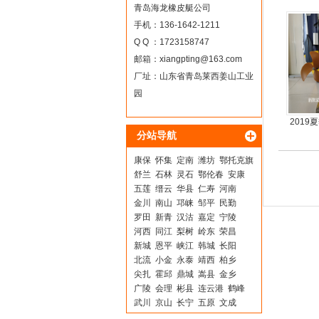
青岛海龙橡皮艇公司
手机：136-1642-1211
Q Q ：1723158747
邮箱：
xiangpting@163.com
厂址：山东省青岛莱西姜山工业
园
201
分站导航
动力螺
康保
怀集
定南
潍坊
鄂托克旗
舒兰
石林
灵石
鄂伦春
安康
五莲
缙云
华县
仁寿
河南
金川
南山
邛崃
邹平
民勤
罗田
新青
汉沽
嘉定
宁陵
河西
同江
梨树
岭东
荣昌
新城
恩平
峡江
韩城
长阳
北流
小金
永泰
靖西
柏乡
尖扎
霍邱
鼎城
嵩县
金乡
广陵
会理
彬县
连云港
鹤峰
武川
京山
长宁
五原
文成
本溪
钟山
阳信
黄石港
额济纳