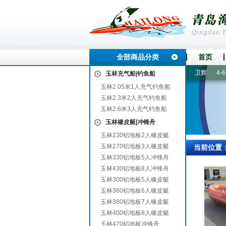
全部商品分类
首页
密
隆安
乔口
榆阳
谷城
克东
常州
达县
双江
卫辉
4-6人
玉林充气船|钓鱼船
玉林2.05米1人充气钓鱼船
玉林2.3米2人充气钓鱼船
玉林2.6米3人充气钓鱼船
玉林橡皮艇|冲锋舟
玉林230铝地板2人橡皮艇
玉林270铝地板3人橡皮艇
当前位置
玉林330铝地板5人冲锋舟
玉林430铝地板8人冲锋舟
玉林300铝地板5人橡皮艇
玉林360铝地板6人橡皮艇
玉林380铝地板7人橡皮艇
玉林400铝地板8人橡皮艇
玉林470铝地板冲锋舟