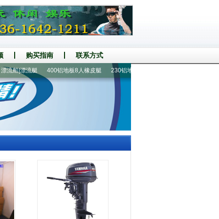
频
购买指南
联系方式
流船|漂流艇
400铝地板8人橡皮艇
230铝地板2人橡皮艇
皮划艇|皮划船
2