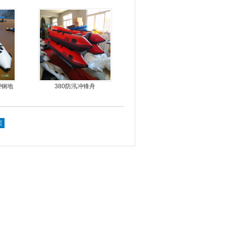
进器
塑钢地
380防汛冲锋舟
，冲锋
页