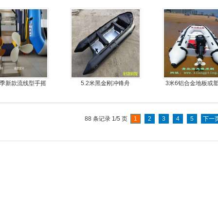
外机马达
手摇马达钓鱼船推
9夏季新款流线型手摇
5.2米黑金刚冲锋舟
3米6铝合金地板或
旋桨推进器橡皮艇
板6人可挂机橡皮艇
专用
舟，动力艇
88 条记录 1/5 页
1
2
3
4
5
下一