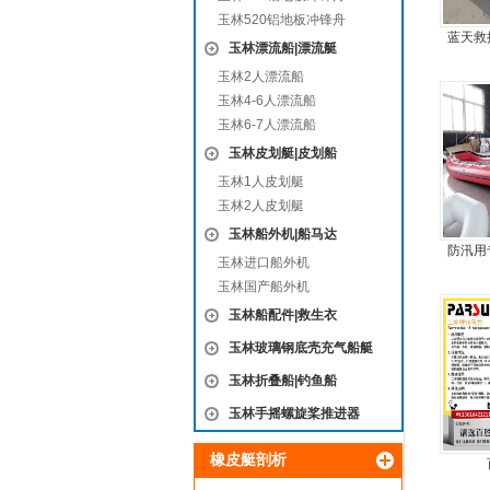
玉林520铝地板冲锋舟
蓝天救
玉林漂流船|漂流艇
玉林2人漂流船
玉林4-6人漂流船
玉林6-7人漂流船
玉林皮划艇|皮划船
玉林1人皮划艇
玉林2人皮划艇
玉林船外机|船马达
防汛用
玉林进口船外机
合
玉林国产船外机
玉林船配件|救生衣
玉林玻璃钢底壳充气船艇
玉林折叠船|钓鱼船
玉林手摇螺旋桨推进器
橡皮艇剖析