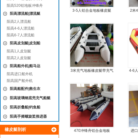
阳高520铝地板冲锋舟
3-5人铝合金地板橡皮艇
2米
阳高漂流船|漂流艇
阳高2人漂流船
阳高4-6人漂流船
阳高6-7人漂流船
阳高皮划艇|皮划船
阳高1人皮划艇
阳高2人皮划艇
阳高船外机|船马达
3米充气地板橡皮艇带充气
4-
阳高进口船外机
龙骨
阳高国产船外机
阳高船配件|救生衣
阳高玻璃钢底壳充气船艇
阳高折叠船|钓鱼船
阳高手摇螺旋桨推进器
橡皮艇剖析
470冲锋舟铝合金地板
进口