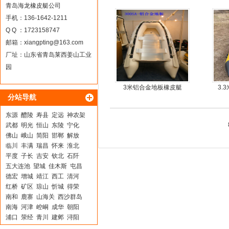
青岛海龙橡皮艇公司
手机：136-1642-1211
Q Q ：1723158747
邮箱：
xiangpting@163.com
厂址：山东省青岛莱西姜山工业
园
3米铝合金地板橡皮艇
3.
分站导航
东源
醴陵
寿县
定远
神农架
武都
明光
恒山
东陵
宁化
佛山
峨山
简阳
邯郸
解放
临川
丰满
瑞昌
怀来
淮北
平度
子长
吉安
钦北
石阡
五大连池
望城
佳木斯
屯昌
德宏
增城
靖江
西工
清河
红桥
矿区
琼山
忻城
得荣
南和
鹿寨
山海关
西沙群岛
南海
河津
崆峒
成华
朝阳
浦口
荥经
青川
建邺
浔阳
怀化
白云
铁西
惠水
让胡路