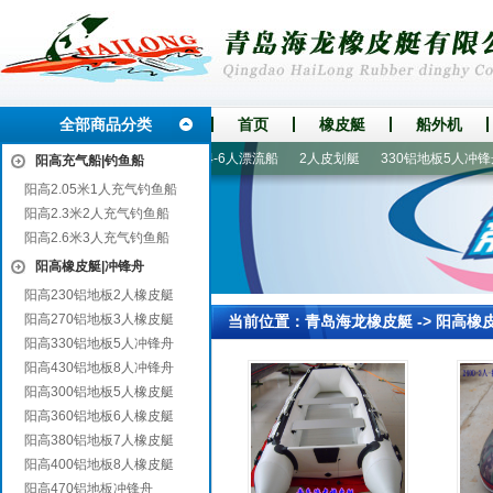
全部商品分类
首页
橡皮艇
船外机
铝地板7人橡皮艇
2人漂流船
4-6人漂流船
2人皮划艇
330铝地板5人冲锋舟
阳高充气船|钓鱼船
阳高2.05米1人充气钓鱼船
阳高2.3米2人充气钓鱼船
阳高2.6米3人充气钓鱼船
阳高橡皮艇|冲锋舟
阳高230铝地板2人橡皮艇
阳高270铝地板3人橡皮艇
当前位置：
青岛海龙橡皮艇
->
阳高橡
阳高330铝地板5人冲锋舟
阳高430铝地板8人冲锋舟
阳高300铝地板5人橡皮艇
阳高360铝地板6人橡皮艇
阳高380铝地板7人橡皮艇
阳高400铝地板8人橡皮艇
阳高470铝地板冲锋舟