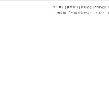
南平
包头
诸暨
多伦
武陵
关于我们
|
联系方式
|
新闻动态
|
友情链接
|
恩平
济源
建始
南充
裕安
橡皮艇
充气船
销售专线：136164212
茅箭
沙河口
曲麻莱
玉门
洪湖
河曲
宝山
香坊
福安
西山
余庆
东丰
桥西
五河
惠来
临漳
尉氏
东乡
丰都
兴宁
汝阳
镇康
咸宁
邹平
钟祥
牡丹江
南陵
丰顺
榆中
武隆
枝江
五莲
弥勒
扎鲁特旗
番禺
内丘
繁昌
谯城
桃源
文山
通渭
潍坊
哈尔滨
张湾
彬县
青田
田林
杏花岭
东西湖
宝山
市中
肇州
广安
宜昌
涡阳
富平
田阳
昂昂溪
鲁山
玉溪
嘉兴
任丘
三台
古浪
武威
天长
安乡
衡水
武义
泊头
谷城
嘉陵
德格
慈溪
荥阳
源汇
千阳
禹城
威信
仙桃
睢阳
巫溪
椒江
新平
碑林
繁峙
莱城
江陵
城北
娄底
蚌埠
浦城
会同
河口
曲沃
沧州
城步
洪洞
夏县
肇源