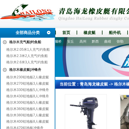
全部商品分类
首页
橡皮艇
船外机
秭归
阜新
蓝山
峡江
墉桥
安丘
高州
黔西
曲靖
弥勒
3
格尔木充气船|钓鱼船
格尔木2.05米1人充气钓鱼船
格尔木2.3米2人充气钓鱼船
格尔木2.6米3人充气钓鱼船
格尔木橡皮艇|冲锋舟
格尔木230铝地板2人橡皮艇
格尔木270铝地板3人橡皮艇
当前位置：
青岛海龙橡皮艇
->
格尔木
格尔木330铝地板5人冲锋舟
格尔木430铝地板8人冲锋舟
格尔木300铝地板5人橡皮艇
格尔木360铝地板6人橡皮艇
格尔木380铝地板7人橡皮艇
格尔木400铝地板8人橡皮艇
格尔木470铝地板冲锋舟