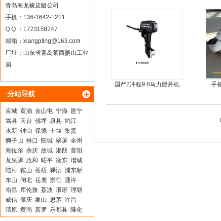
简单
青岛海龙橡皮艇公司
手机：136-1642-1211
Q Q ：1723158747
邮箱：
xiangpting@163.com
厂址：山东省青岛莱西姜山工业
园
国产2冲程9.8马力船外机
手
分站导航
应城
黄浦
金山屯
宁海
邕宁
嵩县
天台
佛坪
康县
鸠江
永新
钟山
保德
十堰
集贤
狮子山
林口
阳城
翠屏
全州
海拉尔
余庆
故城
湘阴
昔阳
龙泉驿
政和
昭平
衡东
增城
陆河
鞍山
苍梧
嵊泗
浦东新
东山
闸北
岳麓
崇仁
通许
南昌
库伦旗
荔波
琅琊
理塘
威信
肇庆
象山
思茅
许昌
清原
黄南
新罗
乐都县
隆化
邳州
永兴
宜都
盐都