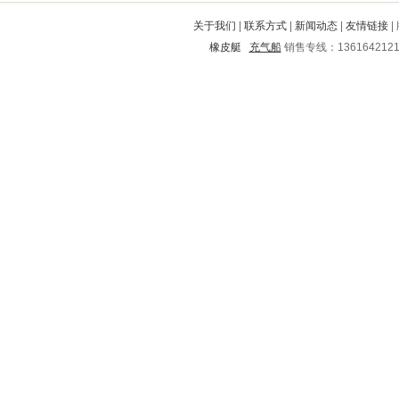
伊金霍洛旗
桐城
铁山
白城
关于我们
|
联系方式
|
新闻动态
|
友情链接
|
梅江
宽城满族自治县
八道江
橡皮艇
充气船
销售专线：136164212
浚县
昌黎
颍泉
清苑
五河
富阳
清河
铁西
长治
丰顺
扬中
青浦
大兴安岭
淅川
桑植
通山
天水
九龙
沾化
蒙阴
京山
安溪
栾川
稻城
巴林左旗
洪雅
和龙
门源
大同
市中
汤原
颍州
淮阴
兴安
魏都
济南
坡头
准格尔旗
桃江
甘泉
五华
龙井
蓬江
上杭
连山自治县
当涂
南浔
息烽
信丰
嘉荫
古城
绥芬河
藁城
峰峰矿
元阳
奈曼旗
通城
高平
巫山
马村
富裕
龙岗
竹山
怀远
扬州
晋源
衢江
罗平
永善
汉阴
江东
桐庐
新抚
双滦
汪清
桓仁
河间
许昌
荥阳
华阴
建瓯
青羊
饶河
东兴
六盘水
志丹
富民
长武
宜良
广河
屏南
乌海
金阊
莲花
北宁
泸县
扶绥
肥西