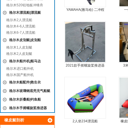
格尔木520铝地板冲锋舟
YAMAHA(雅马哈) 二冲程
一
格尔木漂流船|漂流艇
15马力船外机
格尔木2人漂流船
格尔木4-6人漂流船
格尔木6-7人漂流船
格尔木皮划艇|皮划船
格尔木1人皮划艇
格尔木2人皮划艇
格尔木船外机|船马达
2021款手摇螺旋桨推进器
3
格尔木进口船外机
格尔木国产船外机
格尔木船配件|救生衣
格尔木玻璃钢底壳充气船艇
格尔木折叠船|钓鱼船
格尔木手摇螺旋桨推进器
橡皮艇剖析
2人坐234漂流船
橡皮