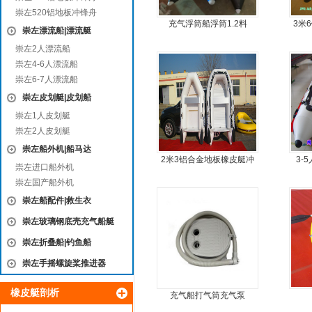
崇左520铝地板冲锋舟
充气浮筒船浮筒1.2料
3米
崇左漂流船|漂流艇
板6
崇左2人漂流船
崇左4-6人漂流船
崇左6-7人漂流船
崇左皮划艇|皮划船
崇左1人皮划艇
崇左2人皮划艇
崇左船外机|船马达
2米3铝合金地板橡皮艇冲
3-
崇左进口船外机
锋舟充气艇钓鱼船
崇左国产船外机
崇左船配件|救生衣
崇左玻璃钢底壳充气船艇
崇左折叠船|钓鱼船
崇左手摇螺旋桨推进器
橡皮艇剖析
充气船打气筒充气泵