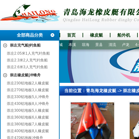
全部商品分类
首页
橡皮艇
船外机
西南
柳南
岫岩
平南
宁城
本溪
琼海
景县
清流
卢龙
4-6
崇左充气船|钓鱼船
崇左2.05米1人充气钓鱼船
崇左2.3米2人充气钓鱼船
崇左2.6米3人充气钓鱼船
崇左橡皮艇|冲锋舟
崇左230铝地板2人橡皮艇
崇左270铝地板3人橡皮艇
当前位置：
青岛海龙橡皮艇
->
崇左橡
崇左330铝地板5人冲锋舟
崇左430铝地板8人冲锋舟
崇左300铝地板5人橡皮艇
崇左360铝地板6人橡皮艇
崇左380铝地板7人橡皮艇
崇左400铝地板8人橡皮艇
崇左470铝地板冲锋舟