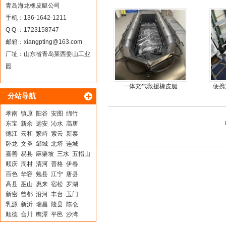
青岛海龙橡皮艇公司
手机：136-1642-1211
Q Q ：1723158747
邮箱：
xiangpting@163.com
厂址：山东省青岛莱西姜山工业
园
一体充气救援橡皮艇
便携
分站导航
孝南
镇原
阳谷
安图
绵竹
东宝
新余
远安
沁水
高唐
德江
云和
繁峙
紫云
新泰
卧龙
文圣
邹城
北塔
连城
嘉善
易县
麻栗坡
三水
五指山
顺庆
周村
清河
普格
伊春
百色
华容
勉县
江宁
唐县
高县
巫山
惠来
宿松
罗湖
新密
曾都
沿河
丰台
玉门
乳源
新沂
瑞昌
陵县
陈仓
顺德
合川
鹰潭
平邑
沙湾
松阳
新晃
鱼峰
铜山
梁山