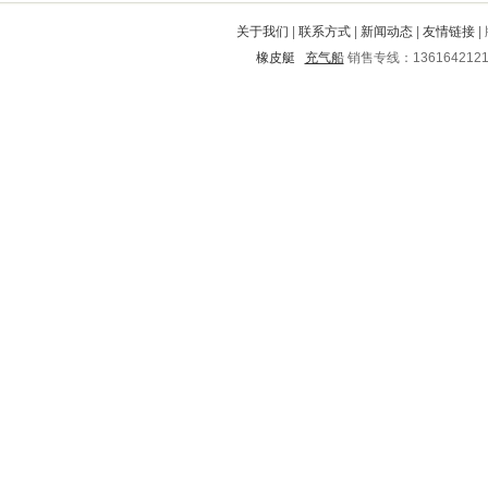
会东
尚志
滨湖
蓟县
墉桥
关于我们
|
联系方式
|
新闻动态
|
友情链接
|
龙海
三江
四方
西华
雨湖
橡皮艇
充气船
销售专线：136164212
平陆
隆安
永仁
宁武
门头沟
原平
龙泉
迎泽
通川
普洱
湾里
衡水
集宁
天长
徐闻
巨野
南海
北仑
师河
孝感
榆中
陆川
花都
平度
柘荣
潍城
南谯
秭归
茂县
德兴
双清
东港
兰州
灵山
双桥
德安
邕宁
富平
大足
献县
肃州
民勤
昂昂溪
鄄城
渝北
蜀山
富民
罗田
弋阳
芙蓉
禅城
云安
承德
长丰
扶绥
上犹
万荣
简阳
岳阳楼
盐津
沈丘
湘乡
景泰
塘沽
安陆
青浦
端州
临泽
浑源
永福
安远
巴塘
海林
舞钢
东河
越秀
安居
红桥
高邑
源汇
淳化
河口
林甸
杏花岭
盐湖
孟津
伍家岗
彬县
盈江
古田
东丰
江阴
桐梓
延庆
北道
吕梁
海南
兴平
石首
铜陵