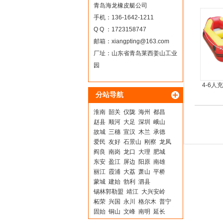
青岛海龙橡皮艇公司
手机：136-1642-1211
Q Q ：1723158747
邮箱：
xiangpting@163.com
厂址：山东省青岛莱西姜山工业
园
4-6人
分站导航
淮南
韶关
仪陇
海州
都昌
赵县
顺河
大足
深圳
峨山
故城
三穗
宣汉
木兰
承德
爱民
友好
石景山
刚察
龙凤
阎良
南岗
龙口
大理
肥城
东安
盈江
屏边
阳原
南雄
丽江
霞浦
大荔
萧山
平桥
蒙城
建始
勃利
泗县
锡林郭勒盟
靖江
大兴安岭
柘荣
兴国
永川
格尔木
普宁
固始
铜山
文峰
南明
延长
临河
东宁
砚山
海北
象州