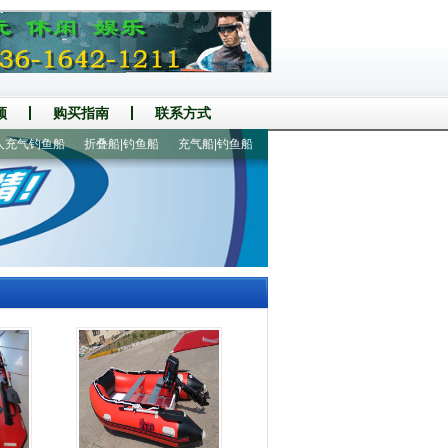
频
购买指南
联系方式
充气钓鱼船
折叠船|钓鱼船
充气船|钓鱼船
4-6人漂流船
国产船外机
2.0