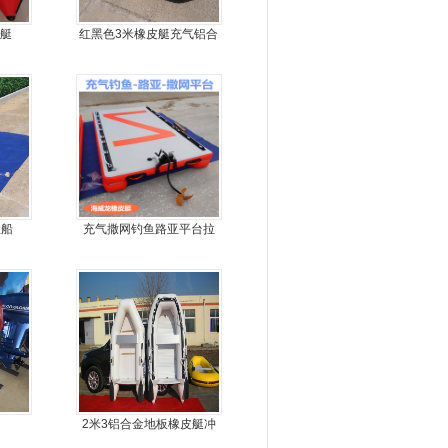
艇
红黑色3米橡皮艇充气铝合
金地板
鱼船
充气撒网钓鱼路亚平台拉
丝气垫魔毯
2米3铝合金地板橡皮艇冲