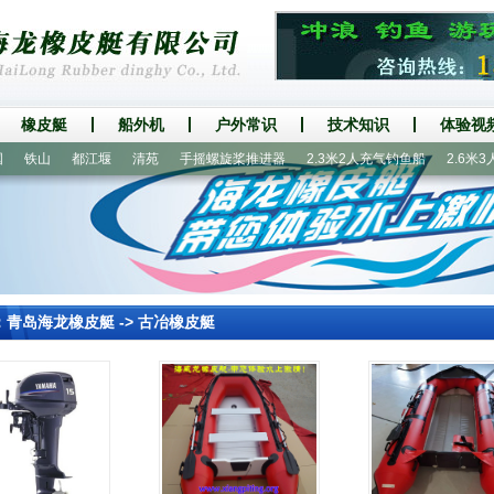
橡皮艇
船外机
户外常识
技术知识
体验视
铁山
都江堰
清苑
手摇螺旋桨推进器
2.3米2人充气钓鱼船
2.6米3人
：
青岛海龙橡皮艇
->
古冶橡皮艇