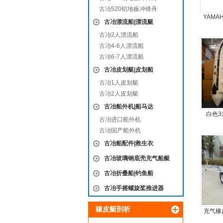
古冶520铝地板冲锋舟
YAMA
古冶漂流船|漂流艇
古冶2人漂流船
古冶4-6人漂流船
古冶6-7人漂流船
古冶皮划艇|皮划船
古冶1人皮划艇
古冶2人皮划艇
古冶船外机|船马达
白色3
古冶进口船外机
古冶国产船外机
古冶船配件|救生衣
古冶玻璃钢底壳充气船艇
古冶折叠船|钓鱼船
古冶手摇螺旋桨推进器
橡皮艇剖析
充气橡