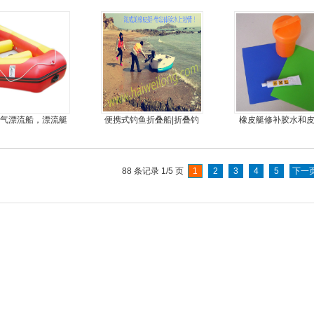
车
器
充气漂流船，漂流艇
便携式钓鱼折叠船|折叠钓
橡皮艇修补胶水和
鱼船|折叠艇JM-MOTOR
料
88 条记录 1/5 页
1
2
3
4
5
下一