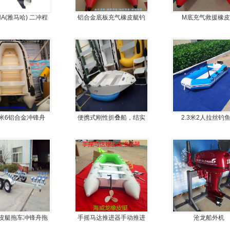
HA(雅马哈) 二冲程
铝合金底板充气橡皮艇钓
M底充气救援橡皮
15马力船外机
鱼冲锋艇
米6铝合金冲锋舟
便携式刚性折叠船，结实
2.3米2人拉丝钓
耐扎，方便折叠
皮艇拖车冲锋舟拖
手摇马达推进器手动推进
沧龙船外机