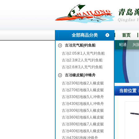
全部商品分类
首页
船山
房山
漾濞
蒸湘
攀枝花
涡阳
石首
广水
昭通
兴国
古冶充气船|钓鱼船
古冶2.05米1人充气钓鱼船
古冶2.3米2人充气钓鱼船
古冶2.6米3人充气钓鱼船
古冶橡皮艇|冲锋舟
古冶230铝地板2人橡皮艇
古冶270铝地板3人橡皮艇
当前位置
古冶330铝地板5人冲锋舟
古冶430铝地板8人冲锋舟
古冶300铝地板5人橡皮艇
古冶360铝地板6人橡皮艇
古冶380铝地板7人橡皮艇
古冶400铝地板8人橡皮艇
古冶470铝地板冲锋舟