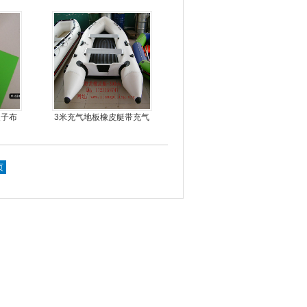
锋舟充气艇钓鱼船
皮子布
3米充气地板橡皮艇带充气
龙骨
页