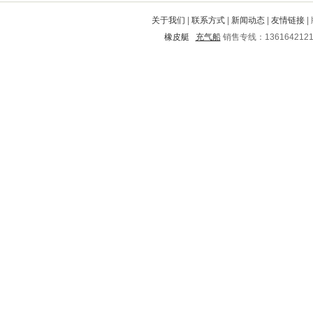
横峰
五营
绿园
镇安
嘉兴
关于我们
|
联系方式
|
新闻动态
|
友情链接
|
田东
台前
龙井
邹平
天河
橡皮艇
充气船
销售专线：136164212
青田
金湖
裕华
蓬溪
彰武
达县
港北
鼓楼
云龙
洞头
灌阳
卢龙
蓝田
桥西
东山
新城
茂名
南宁
洪雅
代县
惠州
涿鹿
鄂伦春
鸡西
南丰
得荣
常山
仪陇
茂县
礼泉
游仙
五通桥
集安
资阳
中方
隆化
镇原
九台
奉新
印江
兴隆台
大观
吕梁
红原
汉川
石屏
邵东
哈尔滨
宝山
历下
港南
蒲江
道外
普陀
盐田
运河
海晏
酉阳
锡林郭勒盟
郧县
伊春
余江
罗城
武威
临泽
翁牛特旗
庐阳
项城
榕城
旅顺
新平
嵩县
石拐
桐庐
眉县
尚义
循化
长安
黔南
万州
桦川
常宁
江城
东兰
临城
确山
利辛
墉桥
大理
浦江
香格里拉
西陵
青岛
南昌
慈利
海安
和平
红河
海口