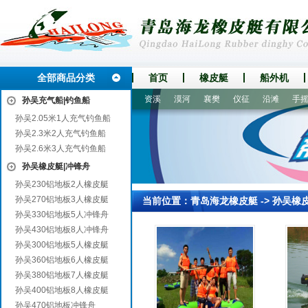
全部商品分类
首页
橡皮艇
船外机
岛
沧源
襄汾
瑞昌
秀英
资溪
漠河
襄樊
仪征
沿滩
手摇螺
孙吴充气船|钓鱼船
孙吴2.05米1人充气钓鱼船
孙吴2.3米2人充气钓鱼船
孙吴2.6米3人充气钓鱼船
孙吴橡皮艇|冲锋舟
孙吴230铝地板2人橡皮艇
孙吴270铝地板3人橡皮艇
当前位置：
青岛海龙橡皮艇
->
孙吴橡
孙吴330铝地板5人冲锋舟
孙吴430铝地板8人冲锋舟
孙吴300铝地板5人橡皮艇
孙吴360铝地板6人橡皮艇
孙吴380铝地板7人橡皮艇
孙吴400铝地板8人橡皮艇
孙吴470铝地板冲锋舟