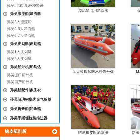
孙吴520铝地板冲锋舟
漂流景点用漂流船
孙吴漂流船|漂流艇
孙吴2人漂流船
孙吴4-6人漂流船
孙吴6-7人漂流船
孙吴皮划艇|皮划船
孙吴1人皮划艇
孙吴2人皮划艇
孙吴船外机|船马达
蓝天救援队防汛冲锋舟橡
M
孙吴进口船外机
皮船艇
孙吴国产船外机
孙吴船配件|救生衣
孙吴玻璃钢底壳充气船艇
孙吴折叠船|钓鱼船
孙吴手摇螺旋桨推进器
橡皮艇剖析
防汛橡皮艇消防用
防汛