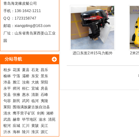
青岛海龙橡皮艇公司
手机：136-1642-1211
Q Q ：1723158747
邮箱：
xiangpting@163.com
厂址：山东省青岛莱西姜山工业
园
进口东发2冲15马力船外
2米
分站导航
机船尾机舷外机
柏乡
花溪
夏县
石龙
昌乐
榆林
宁蒗
灞桥
东安
景东
沛县
雅江
汝南
大姚
荥阳
永平
师河
桓仁
宜城
房县
安县
张掖
惠水
清新
石峰
句容
新民
武冈
临河
夷陵
莱阳
围场满族蒙古族自治县
清水
鹰手营子矿区
剑阁
湘桥
武昌
赫章
毕节地区
渝水
清苑
蛟河
应城
汇川
黄陂
吴江
沂水
海林
陵川
淮滨
源汇
文圣
临西
德钦
桓台
宣化