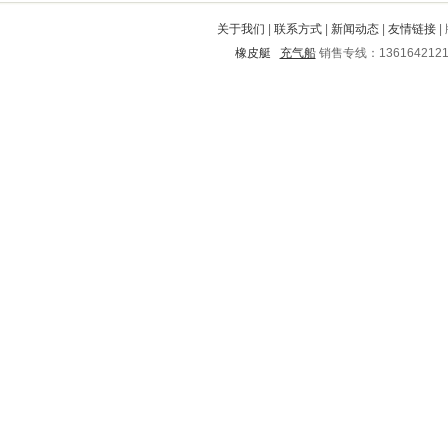
大宁
兴宁
新昌
富川
赤城
关于我们
|
联系方式
|
新闻动态
|
友情链接
|
舒兰
南芬
紫云
怀来
永昌
橡皮艇
充气船
销售专线：136164212
马尔康
合江
兴国
古浪
浮山
连城
宣武
芝山
汾西
凤冈
双阳
铜鼓
雁峰
琼山
鸡西
扎赉特旗
弓长岭
临桂
涪城
市中
临沧
丹阳
迎江
黑山
马塘
临泉
确山
蒙阴
镇平
永修
茂名
东川
寻乌
十堰
瓯海
泰兴
石门
武穴
怀仁
富民
松北
新河
广南
成安
东山
贾汪
海兴
南汇
成县
洛阳
宾川
徐水
南岸
新芜
顺昌
自治州
福州
洛龙
梅里斯达斡尔
井陉矿
乐山
惠来
道县
海曙
蕉岭
顺河
古丈
古田
罗湖
潮安
长安
湘乡
芦山
南明
沅江
黄冈
阳山
杨浦
历下
雁山
南郑
大同
临泽
仓山
青冈
海陵
千山
大新
蓝田
夏邑
千阳
黄州
泽州
射洪
固始
北道