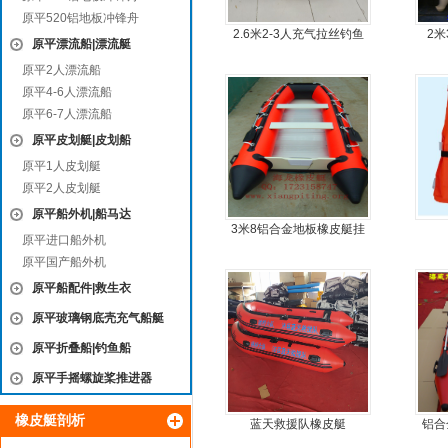
原平520铝地板冲锋舟
2.6米2-3人充气拉丝钓鱼
2
原平漂流船|漂流艇
船
原平2人漂流船
原平4-6人漂流船
原平6-7人漂流船
原平皮划艇|皮划船
原平1人皮划艇
原平2人皮划艇
原平船外机|船马达
3米8铝合金地板橡皮艇挂
原平进口船外机
机艇动力艇
原平国产船外机
原平船配件|救生衣
原平玻璃钢底壳充气船艇
原平折叠船|钓鱼船
原平手摇螺旋桨推进器
橡皮艇剖析
蓝天救援队橡皮艇
铝合