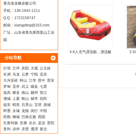
青岛海龙橡皮艇公司
手机：136-1642-1211
Q Q ：1723158747
邮箱：
xiangpting@163.com
厂址：山东省青岛莱西姜山工业
园
4-6人充气漂流船，漂流艇
3.
分站导航
灯塔
兰坪
庆阳
大观
公主岭
长洲
马龙
云梦
宁阳
宜宾
大兴安岭
蚌山
江华
晋中
晋安
罗甸
贡井
武义
岷县
七星
临高
横县
南山
颍州
垫江
潍城
上栗
鞍山
猇亭
回民
临安
昭觉
石景山
宝塔
鼎城
即墨
永城
龙陵
闵行
中阳
民勤
聊城
巴林左旗
西固
扎鲁特旗
安康
丛台
孟连
普陀
垦利
凉州
灵璧
通渭
新北
江南
迪庆
临沂
平邑
东台