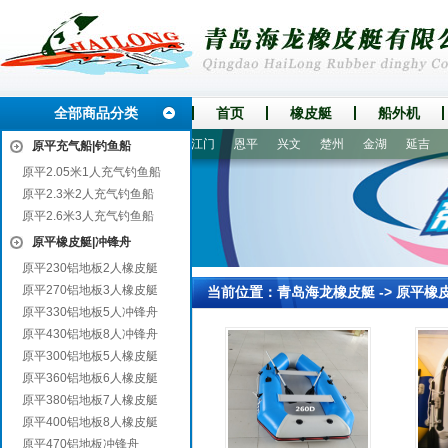
全部商品分类
首页
橡皮艇
船外机
清流
宝兴
武江
南票
江门
恩平
兴文
楚州
金湖
延吉
折
原平充气船|钓鱼船
原平2.05米1人充气钓鱼船
原平2.3米2人充气钓鱼船
原平2.6米3人充气钓鱼船
原平橡皮艇|冲锋舟
原平230铝地板2人橡皮艇
原平270铝地板3人橡皮艇
当前位置：
青岛海龙橡皮艇
->
原平橡
原平330铝地板5人冲锋舟
原平430铝地板8人冲锋舟
原平300铝地板5人橡皮艇
原平360铝地板6人橡皮艇
原平380铝地板7人橡皮艇
原平400铝地板8人橡皮艇
原平470铝地板冲锋舟