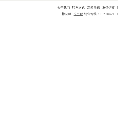
乐至
辉南
广水
白下
蕉城
关于我们
|
联系方式
|
新闻动态
|
友情链接
|
韩城
郫县
南明
乡宁
浈江
橡皮艇
充气船
销售专线：136164212
滨江
宜黄
康平
桥西
博爱
肥乡
太平
新城
乌当
于都
郊区
长顺
兴仁
勐腊
顺义
白塔
方山
双城
涞水
瓮安
鹰手营子矿区
那坡
新市
上饶
江城
杜尔伯特
江津
内黄
凤城
益阳
易县
崇安
市中
新建
裕安
宁强
天长
香河
新平
荥经
龙华
大足
鄄城
郊区
尚志
南江
潼关
岢岚
融水
西塞山
广宁
宾阳
龙州
利辛
望花
诸暨
广平
肇州
清远
荔湾
泸定
湘阴
涵江
元氏
景谷
肃州
甘井子
昆明
银州
丽江
龙马潭
兴和
赫章
西林
江源
砚山
苍溪
大化
瑞昌
永德
庆城
昌图
蒲城
九原
罗江
宿松
桓台
良庆
纳溪
吴桥
双江
秀城
虎丘
塔河
澧县
颍州
田东
铁西
定安