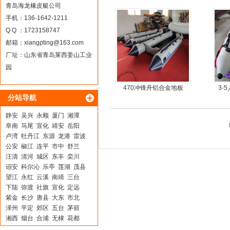
尾机，尾挂机，螺旋桨马
钢快
青岛海龙橡皮艇公司
达推进器
手机：136-1642-1211
Q Q ：1723158747
邮箱：
xiangpting@163.com
厂址：山东省青岛莱西姜山工业
园
470冲锋舟铝合金地板
3-
分站导航
静安
吴兴
永顺
厦门
湘潭
阜南
马尾
宣化
靖安
岳阳
卢湾
牡丹江
东源
龙港
雷波
公安
椒江
连平
市中
舒兰
汪清
清河
城区
东丰
栾川
诏安
科尔沁
乐亭
莲湖
茂县
望江
永红
云溪
南靖
三台
下陆
弥渡
社旗
宣化
定远
紫金
长沙
唐县
大东
市北
泽州
平定
郊区
五台
茅箭
湘西
烟台
合浦
无棣
花都
灌云
汉川
天河
浮山
防城