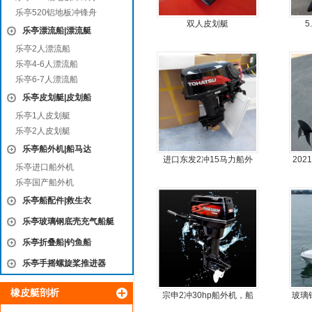
乐亭520铝地板冲锋舟
双人皮划艇
5
乐亭漂流船|漂流艇
乐亭2人漂流船
乐亭4-6人漂流船
乐亭6-7人漂流船
乐亭皮划艇|皮划船
乐亭1人皮划艇
乐亭2人皮划艇
乐亭船外机|船马达
进口东发2冲15马力船外
20
乐亭进口船外机
机船尾机舷外机
乐亭国产船外机
乐亭船配件|救生衣
乐亭玻璃钢底壳充气船艇
乐亭折叠船|钓鱼船
乐亭手摇螺旋桨推进器
橡皮艇剖析
宗申2冲30hp船外机，船
玻璃