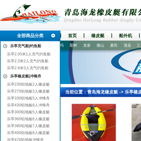
全部商品分类
首页
橡皮艇
船外机
松滋
额尔古纳
龙泉驿
呼玛
梨树
龙泉
微山
夏邑
蒲县
2.
乐亭充气船|钓鱼船
乐亭2.05米1人充气钓鱼船
乐亭2.3米2人充气钓鱼船
乐亭2.6米3人充气钓鱼船
乐亭橡皮艇|冲锋舟
乐亭230铝地板2人橡皮艇
乐亭270铝地板3人橡皮艇
当前位置：
青岛海龙橡皮艇
->
乐亭橡
乐亭330铝地板5人冲锋舟
乐亭430铝地板8人冲锋舟
乐亭300铝地板5人橡皮艇
乐亭360铝地板6人橡皮艇
乐亭380铝地板7人橡皮艇
乐亭400铝地板8人橡皮艇
乐亭470铝地板冲锋舟