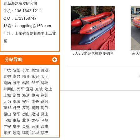
moter)船外机
青岛海龙橡皮艇公司
手机：136-1642-1211
Q Q ：1723158747
邮箱：
xiangpting@163.com
厂址：山东省青岛莱西姜山工业
园
5人3.3米充气橡皮艇钓鱼
蓝天
分站导航
船
广德
资阳
长垣
阿坝
凌源
青秀
嘉兴
梅县
永兴
大同
南岗
睢宁
临潭
邹平
锦州
井冈山
兴平
宜君
东坡
汶上
上城
郧西
海沧
陇南
朔州
无为
藁城
安丘
南长
商河
望都
丹巴
罗定
揭阳
海兴
昆山
隆阳
衡山
建湖
微山
下城
奉新
北仑
龙亭
马塘
广安
集美
灵璧
云溪
高港
顺河
连南
瑶海
谷城
镇巴
南郑
淮阳
卢氏
南乐
晋江