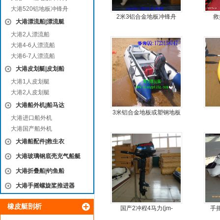
大港520铝地板冲锋舟
2米3铝合金地板冲锋舟
救
大港漂流船|漂流艇
大港2人漂流船
大港4-6人漂流船
大港6-7人漂流船
大港皮划艇|皮划船
大港1人皮划艇
大港2人皮划艇
大港船外机|船马达
3米铝合金地板或塑钢地板
大港进口船外机
5人可挂机橡皮艇，冲锋
大港国产船外机
舟，动力艇
大港船配件|救生衣
大港玻璃钢底壳充气船艇
大港折叠船|钓鱼船
大港手摇螺旋桨推进器
橡皮艇剖析
国产2冲程4马力(jm-
手