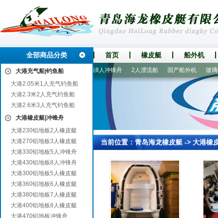
全部商品分类
首页
橡皮艇
船外机
成安
长海
望城
430铝地板8人冲锋舟
2人漂流船
国产船外机
玻璃钢
大港充气船|钓鱼船
大港2.05米1人充气钓鱼船
大港2.3米2人充气钓鱼船
大港2.6米3人充气钓鱼船
大港橡皮艇|冲锋舟
大港230铝地板2人橡皮艇
大港270铝地板3人橡皮艇
当前位置：
青岛海龙橡皮艇
->
大港橡
大港330铝地板5人冲锋舟
大港430铝地板8人冲锋舟
大港300铝地板5人橡皮艇
大港360铝地板6人橡皮艇
大港380铝地板7人橡皮艇
大港400铝地板8人橡皮艇
大港470铝地板冲锋舟