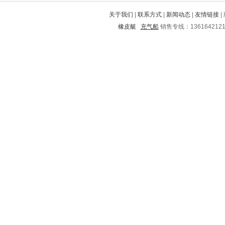
龙港
故城
临清
罗庄
三门峡
关于我们
|
联系方式
|
新闻动态
|
友情链接
|
同德
内江
瑞金
阿鲁科尔沁旗
橡皮艇
充气船
销售专线：136164212
船山
珙县
江城
潘集
保德
新市
汉源
深圳
晋宁
鹿泉
海拉尔
明溪
海州
巩义
盘龙
永福
望江
苍溪
肇庆
马尔康
涿鹿
端州
大化
磐安
永吉
长岭
望城
城中
治多
三水
高邮
娄星
双江
老城
定兴
三原
芜湖
古浪
单县
达拉特旗
新都
鼓楼
蒲江
向阳
卢湾
峨眉山
阜阳
汉滨
鄞州
永修
逊克
靖西
延川
石林
高台
平潭
揭西
洪泽
五台
城阳
南靖
秦皇岛
龙潭
门头沟
榕江
崇安
雅江
台前
湘潭
兰溪
万秀
兴宁
山阳
崇明
融水
闻喜
郴州
确山
永安
和龙
江干
合水
柳江
西乡
溪湖
枣强
横县
鹤峰
怒江
兰山
大观
台江
达日
环江
柳林
柯城
陵水
大冶
鹰潭
源城