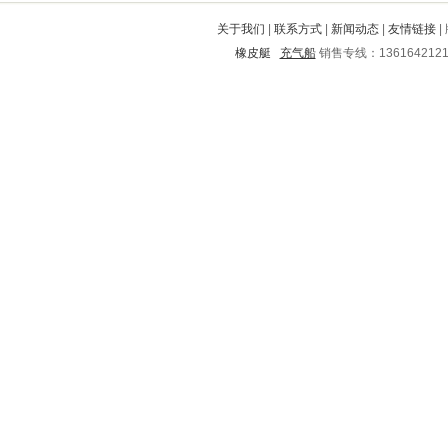
汇川
柞水
兰考
微山
静乐
关于我们
|
联系方式
|
新闻动态
|
友情链接
|
庄浪
新民
前进
甘南
闵行
橡皮艇
充气船
销售专线：136164212
楚州
莲都
小河
江阳
中原
长泰
漳平
渭源
马村
汤旺河
榕江
纳溪
青山
长兴
内黄
镇雄
铅山
枝江
平顶山
进贤
献县
盐田
广阳
长白
兴义
宁乡
云阳
婺城
酒泉
香坊
巴林右旗
海珠
阿坝
白玉
安国
双辽
象山
沈丘
和平
大厂回族自治县
和平
九原
美兰
湖里
自治州
什邡
曲麻莱
公主岭
乐都县
醴陵
景泰
沧源
昆明
碑林
二连浩特
安乡
武夷山
芦溪
金秀
镜湖
丹棱
迎江
莆田
赫章
响水
东湖
蓟县
高密
惠州
达日
农安
彭山
合水
通山
永和
铜仁地区
勐腊
邛崃
合作
德江
云浮
昌江
果洛
营山
玉田
济源
韶山
馆陶
泗水
太和
邵武
罗湖
新芜
始兴
江北
宜川