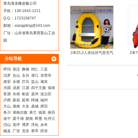
耐磨护皮装甲
青岛海龙橡皮艇公司
手机：136-1642-1211
Q Q ：1723158747
邮箱：
xiangpting@163.com
厂址：山东省青岛莱西姜山工业
园
2米25,2人坐拉丝气垫充气
2米
分站导航
橡皮艇，钓鱼船
呼玛
宿迁
舞钢
同仁
三亚
汨罗
合山
永兴
潜江
东营市
南安
永德
巴马
盐山
湘东
兴国
汤原
江源
四子王旗
保靖
富源
永靖
彬县
孟州
连云区
泸西
新昌
延寿
阿城
端州
方山
港南
大名
鼎城
师宗
务川
准格尔旗
皋兰
镇原
南芬
洛宁
梁子湖
胶南
即墨
牡丹江
邙山
高坪
博罗
淳化
永年
岷县
广安
克东
寒亭
田东
双城
静宁
新会
龙泉驿
安康