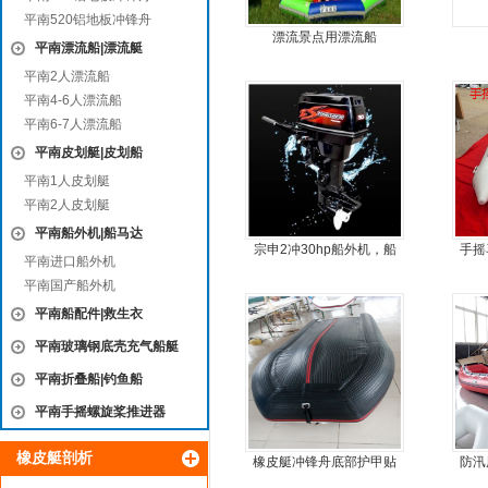
平南520铝地板冲锋舟
漂流景点用漂流船
平南漂流船|漂流艇
平南2人漂流船
平南4-6人漂流船
平南6-7人漂流船
平南皮划艇|皮划船
平南1人皮划艇
平南2人皮划艇
平南船外机|船马达
宗申2冲30hp船外机，船
手摇
平南进口船外机
尾机，尾挂机，螺旋桨马
平南国产船外机
达推进器
平南船配件|救生衣
平南玻璃钢底壳充气船艇
平南折叠船|钓鱼船
平南手摇螺旋桨推进器
橡皮艇剖析
橡皮艇冲锋舟底部护甲贴
防汛