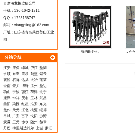
青岛海龙橡皮艇公司
手机：136-1642-1211
Q Q ：1723158747
邮箱：
xiangpting@163.com
厂址：山东省青岛莱西姜山工业
园
海的船外机
JM
分站导航
江安
康保
峄城
庐江
盐湖
永顺
东至
留坝
鹤壁
紫云
襄汾
石屏
达县
大冶
蓬莱
全南
壶关
博野
孟州
盐边
确山
宁波
丽江
荷泽
北宁
迎泽
钟祥
茂名
玉林
武昌
曲阳
梁园
红星
淮安
东光
焦作
天元
江北
桃源
绥德
阜城
广安
富平
弋阳
沙湾
囊谦
三元
赤水
随州
赫章
丹巴
梅里斯达斡尔
上城
廉江
澄城
珠海
介休
大余
景宁