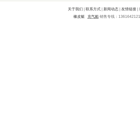
平山
西城
泉港
鄱阳
三河
关于我们
|
联系方式
|
新闻动态
|
友情链接
|
襄樊
通城
海州
庆云
龙川
橡皮艇
充气船
销售专线：136164212
临高
岐山
绥化
防城
雨城
浔阳
铁西
甘南
黔南
北林
海伦
武汉
遂溪
晋中
法库
郎溪
伊金霍洛旗
华容
大厂回族自治县
椒江
滨州
铅山
碌曲
龙里
南城
西双版纳
鼓楼
茂港
铁岭
黄石
朝阳
高要
洛南
翠峦
高港
广宗
海淀
恩施
永康
公安
东丰
赣州
乐清
白银市
吉安
澧县
延边
上栗
南部
秀洲
余杭
廛河
平房
越西
平度
夏邑
浮山
庆安
繁峙
秦都
长宁
鄂尔多斯
宁阳
古浪
韶山
越秀
奉新
衡阳
兴宾
临泉
黑水
古交
太和
滴道
沂南
安居
佛冈
鹤山
内丘
罗城
凤庆
准格尔旗
固安
大兴
南丰
梁河
霍山
井陉
绿园
汉沽
共和
武侯
会理
昌乐
鼎城
顺昌