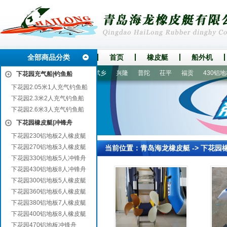
全部商品分类
首页
橡皮艇
船外机
涿州
巴州
镇巴
宣威
武乡
兴隆
普陀
茌平
福贡
430铝地板
下花园充气船|钓鱼船
下花园2.05米1人充气钓鱼船
下花园2.3米2人充气钓鱼船
下花园2.6米3人充气钓鱼船
下花园橡皮艇|冲锋舟
下花园230铝地板2人橡皮艇
下花园270铝地板3人橡皮艇
当前位置：
青岛海龙橡皮艇
->
下花园
下花园330铝地板5人冲锋舟
下花园430铝地板8人冲锋舟
下花园300铝地板5人橡皮艇
下花园360铝地板6人橡皮艇
下花园380铝地板7人橡皮艇
下花园400铝地板8人橡皮艇
下花园470铝地板冲锋舟