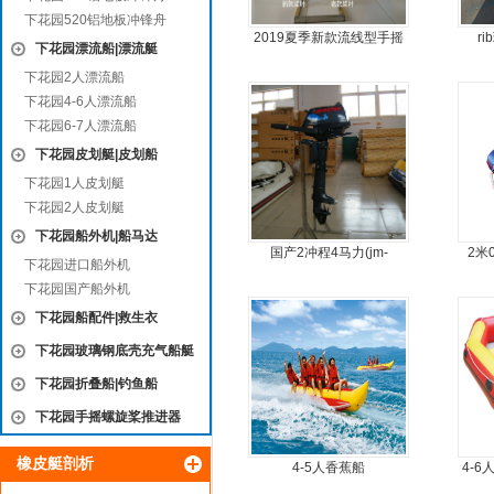
下花园520铝地板冲锋舟
2019夏季新款流线型手摇
r
下花园漂流船|漂流艇
动力螺旋桨推进器橡皮艇
下花园2人漂流船
专用
下花园4-6人漂流船
下花园6-7人漂流船
下花园皮划艇|皮划船
下花园1人皮划艇
下花园2人皮划艇
下花园船外机|船马达
国产2冲程4马力(jm-
2米
下花园进口船外机
moter)船外机
下花园国产船外机
下花园船配件|救生衣
下花园玻璃钢底壳充气船艇
下花园折叠船|钓鱼船
下花园手摇螺旋桨推进器
橡皮艇剖析
4-5人香蕉船
4-