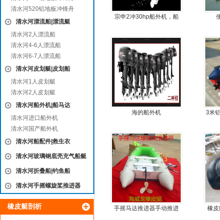
清水河520铝地板冲锋舟
宗申2冲30hp船外机，船
清水河漂流船|漂流艇
尾机，尾挂机，螺旋桨马
清水河2人漂流船
达推进器
清水河4-6人漂流船
清水河6-7人漂流船
清水河皮划艇|皮划船
清水河1人皮划艇
清水河2人皮划艇
清水河船外机|船马达
海的船外机
3米
清水河进口船外机
清水河国产船外机
清水河船配件|救生衣
清水河玻璃钢底壳充气船艇
清水河折叠船|钓鱼船
清水河手摇螺旋桨推进器
橡皮艇剖析
手摇马达推进器手动推进
橡皮