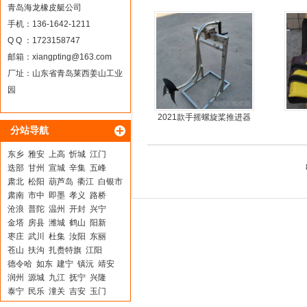
器
青岛海龙橡皮艇公司
手机：136-1642-1211
Q Q ：1723158747
邮箱：
xiangpting@163.com
厂址：山东省青岛莱西姜山工业
园
2021款手摇螺旋桨推进器
分站导航
东乡
雅安
上高
忻城
江门
迭部
甘州
宣城
辛集
五峰
肃北
松阳
葫芦岛
衢江
白银市
肃南
市中
即墨
孝义
路桥
沧浪
普陀
温州
开封
兴宁
金塔
房县
潍城
鹤山
阳新
枣庄
武川
杜集
汝阳
东丽
苍山
扶沟
扎赉特旗
江阳
德令哈
如东
建宁
镇沅
靖安
润州
源城
九江
抚宁
兴隆
泰宁
民乐
潼关
吉安
玉门
金川
广安
大埔
古丈
周宁