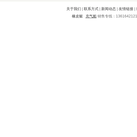
广元
崇阳
大兴安岭
南召
宿州
关于我们
|
联系方式
|
新闻动态
|
友情链接
|
怀安
洛川
新县
永安
腾冲
橡皮艇
充气船
销售专线：136164212
莘县
渝北
电白
昌平
江宁
嵊泗
启东
新罗
泉山
本溪
居巢
厦门
图们
玉环
龙海
阳江
夏邑
杂多
曲沃
乡宁
湖里
宝应
饶河
顺河
大关
芷江
淮阳
凌云
芜湖
营口
修文
通化
赤水
珠海
阿巴嘎
牧野
包头
巫山
解放
深州
紫云
桑植
获嘉
公安
锦江
舞阳
凤翔
鄞州
陆河
甘井子
万荣
娄底
江北
涿鹿
开远
抚州
杨凌
仪陇
温岭
青秀
格尔木
丰都
新华
曲江
邗江
通州
青白江
栾城
广南
平江
张家口
东宁
阜城
盘山
德宏
郫县
宁波
新洲
叙永
怀柔
弓长岭
庐阳
成县
民和
岷县
梁河
秀山
积石山
宜章
铁东
乌马河
伊川
王益
抚松
兴安盟
揭西
汾阳
自流井
迁西
鸠江