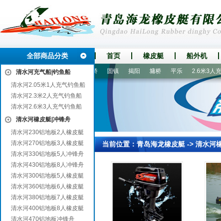
全部商品分类
首页
橡皮艇
船外机
明光
岳阳
博兴
五通桥
固镇
揭阳
墉桥
平乐
2.6米3人充
清水河充气船|钓鱼船
清水河2.05米1人充气钓鱼船
清水河2.3米2人充气钓鱼船
清水河2.6米3人充气钓鱼船
清水河橡皮艇|冲锋舟
清水河230铝地板2人橡皮艇
清水河270铝地板3人橡皮艇
当前位置：
青岛海龙橡皮艇
->
清水河
清水河330铝地板5人冲锋舟
清水河430铝地板8人冲锋舟
清水河300铝地板5人橡皮艇
清水河360铝地板6人橡皮艇
清水河380铝地板7人橡皮艇
清水河400铝地板8人橡皮艇
清水河470铝地板冲锋舟