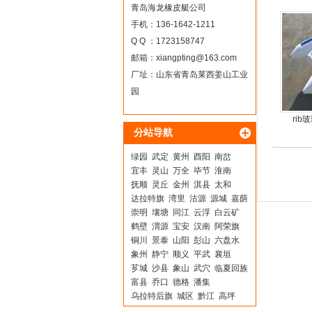
青岛海龙橡皮艇公司
手机：136-1642-1211
Q Q ：1723158747
邮箱：
xiangpting@163.com
厂址：山东省青岛莱西姜山工业
园
ri
分站导航
绿园
武定
黄州
酉阳
南岔
宜丰
灵山
万全
毕节
淮南
抚顺
灵丘
金州
淇县
太和
达拉特旗
湾里
沽源
源城
嘉荫
崇明
壤塘
同江
云浮
白云矿
鹤壁
渭源
宝安
汉南
阿荣旗
铜川
景泰
山阳
彭山
六盘水
象州
静宁
顺义
平武
襄垣
芗城
沙县
象山
武穴
临夏回族
富县
乔口
德格
潘集
乌拉特后旗
城区
黔江
高坪
双鸭山
西安
驻马店
莒南
昌平