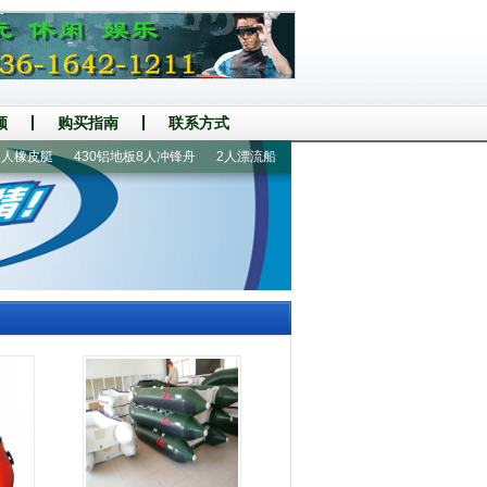
频
购买指南
联系方式
橡皮艇
430铝地板8人冲锋舟
2人漂流船
300铝地板5人橡皮艇
2.3米2人