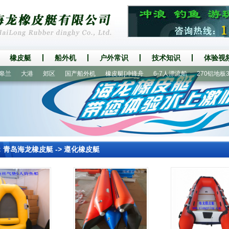
橡皮艇
船外机
户外常识
技术知识
体验视
大港
郊区
国产船外机
橡皮艇|冲锋舟
6-7人漂流船
270铝地板3人
：
青岛海龙橡皮艇
->
遵化橡皮艇