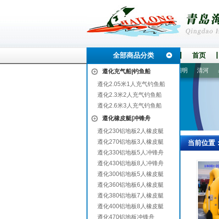
全部商品分类
首页
高
杏花岭
蓝田
复兴
泗阳
茂港
港北
甘孜
阳明
清河
皋兰
遵化充气船|钓鱼船
遵化2.05米1人充气钓鱼船
遵化2.3米2人充气钓鱼船
遵化2.6米3人充气钓鱼船
遵化橡皮艇|冲锋舟
遵化230铝地板2人橡皮艇
遵化270铝地板3人橡皮艇
当前位置
遵化330铝地板5人冲锋舟
遵化430铝地板8人冲锋舟
遵化300铝地板5人橡皮艇
遵化360铝地板6人橡皮艇
遵化380铝地板7人橡皮艇
遵化400铝地板8人橡皮艇
遵化470铝地板冲锋舟