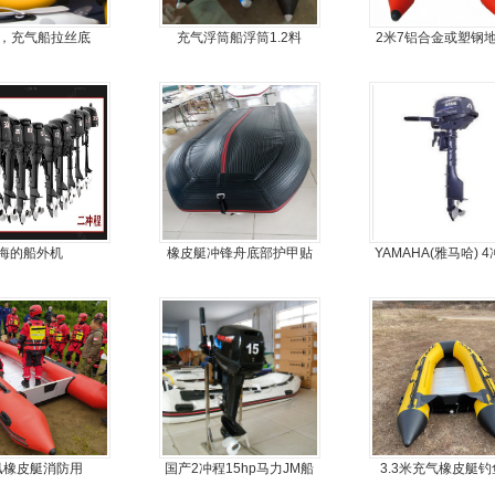
8，充气船拉丝底
充气浮筒船浮筒1.2料
2米7铝合金或塑钢
皮艇
海的船外机
橡皮艇冲锋舟底部护甲贴
YAMAHA(雅马哈) 
耐磨护皮装甲
马力船外机
汛橡皮艇消防用
国产2冲程15hp马力JM船
3.3米充气橡皮艇