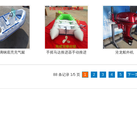
外机
b玻璃钢底壳充气艇
手摇马达推进器手动推进
沧龙船外机
器
88 条记录 1/5 页
1
2
3
4
5
下一