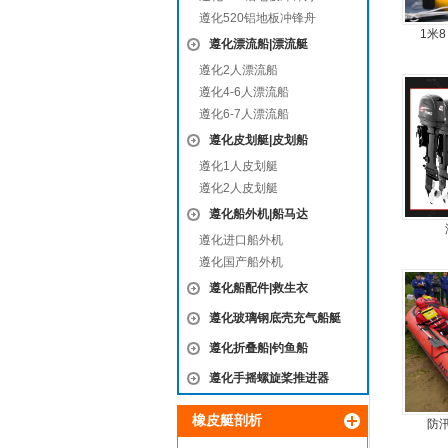
遵化520铝地板冲锋舟
1米
遵化漂流船|漂流艇
遵化2人漂流船
遵化4-6人漂流船
遵化6-7人漂流船
遵化皮划艇|皮划船
遵化1人皮划艇
遵化2人皮划艇
遵化船外机|船马达
遵化进口船外机
遵化国产船外机
遵化船配件|救生衣
遵化玻璃钢底壳充气船艇
遵化折叠船|钓鱼船
遵化手摇螺旋桨推进器
橡皮艇剖析
防