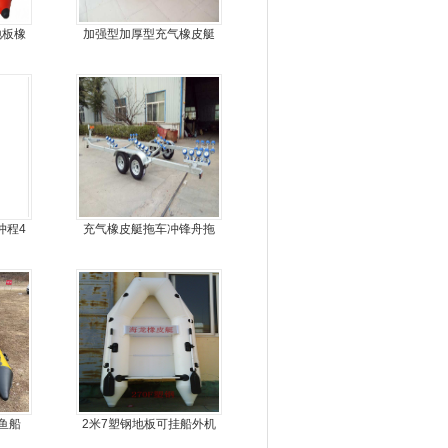
地板橡
加强型加厚型充气橡皮艇
4冲程4
充气橡皮艇拖车冲锋舟拖
车
钓鱼船
2米7塑钢地板可挂船外机