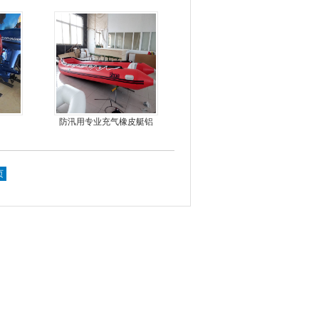
橡皮艇，冲锋舟
防汛用专业充气橡皮艇铝
合金地板冲锋舟
页