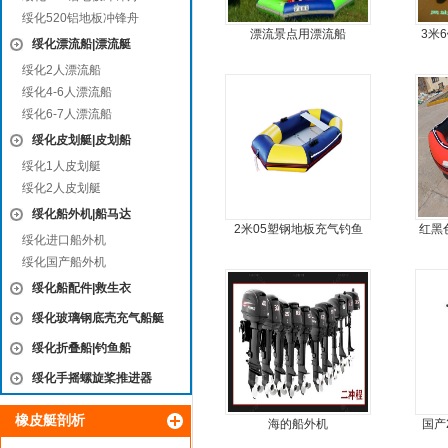
绥化520铝地板冲锋舟
漂流景点用漂流船
3米
绥化漂流船|漂流艇
板6
绥化2人漂流船
绥化4-6人漂流船
绥化6-7人漂流船
绥化皮划艇|皮划船
绥化1人皮划艇
绥化2人皮划艇
绥化船外机|船马达
2米05塑钢地板充气钓鱼
红黑
绥化进口船外机
船
绥化国产船外机
绥化船配件|救生衣
绥化玻璃钢底壳充气船艇
绥化折叠船|钓鱼船
绥化手摇螺旋桨推进器
橡皮艇剖析
海的船外机
国产