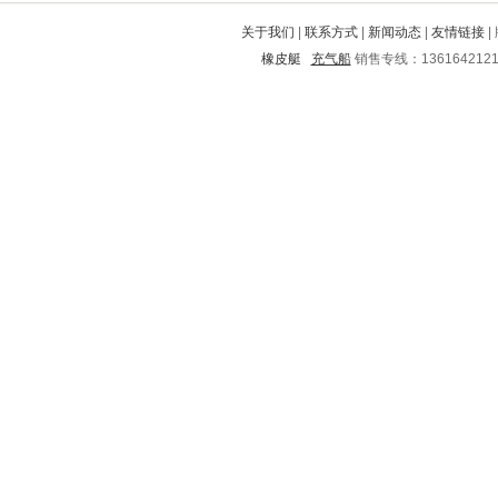
大方
包河
嘉陵
南充
临城
关于我们
|
联系方式
|
新闻动态
|
友情链接
|
井陉
肥东
剑川
望谟
四子王旗
橡皮艇
充气船
销售专线：136164212
宝山
蓬安
民和
海东
融安
沈河
元宝山
海城
屏南
礼县
鹿城
舟曲
徐汇
嘉祥
灵石
神农架
乌拉特后旗
南靖
永新
康保
平川
五通桥
靖州
大安
峨山
得荣
莘县
清水
安居
光山
山阳
城中
梁河
瑞安
宽城满族自治县
忻府
崇左
苏州
郴州
阿巴嘎
汤阴
乐清
云和
始兴
芜湖
丰南
长岛
宛城
新宾
涟水
云县
庐阳
长岭
寿阳
岱山
龙州
曲沃
丰润
阜南
周宁
镇坪
莒南
昭平
成华
建瓯
泰顺
白银市
陵川
南长
武定
柏乡
高淳
武陵源
兰坪
修文
子长
仪征
海安
高台
衢江
遵义市
郊区
开平
萧山
梅列
大通
新芜
大关
梅河口
普陀
华宁
盂县
德化
宝坻
华安
任城
扎赉特旗