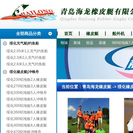
全部商品分类
首页
橡皮艇
船外机
南票
都安
南开
本溪
顺城
襄城
抚远
新建
380铝地板7人
绥化充气船|钓鱼船
绥化2.05米1人充气钓鱼船
绥化2.3米2人充气钓鱼船
绥化2.6米3人充气钓鱼船
绥化橡皮艇|冲锋舟
绥化230铝地板2人橡皮艇
绥化270铝地板3人橡皮艇
当前位置：
青岛海龙橡皮艇
->
绥化橡
绥化330铝地板5人冲锋舟
绥化430铝地板8人冲锋舟
绥化300铝地板5人橡皮艇
绥化360铝地板6人橡皮艇
绥化380铝地板7人橡皮艇
绥化400铝地板8人橡皮艇
绥化470铝地板冲锋舟