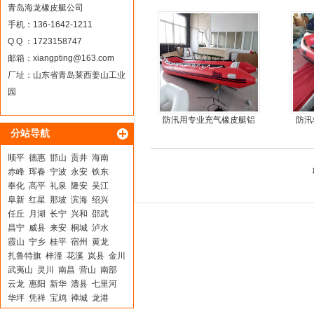
青岛海龙橡皮艇公司
手机：136-1642-1211
Q Q ：1723158747
邮箱：
xiangpting@163.com
厂址：山东省青岛莱西姜山工业
园
防汛用专业充气橡皮艇铝
防汛
分站导航
合金地板冲锋舟
顺平
德惠
邯山
贡井
海南
赤峰
珲春
宁波
永安
铁东
奉化
高平
礼泉
隆安
吴江
阜新
红星
那坡
滨海
绍兴
任丘
月湖
长宁
兴和
邵武
昌宁
威县
来安
桐城
泸水
霞山
宁乡
桂平
宿州
黄龙
扎鲁特旗
梓潼
花溪
岚县
金川
武夷山
灵川
南昌
营山
南部
云龙
惠阳
新华
澧县
七里河
华坪
凭祥
宝鸡
禅城
龙港
洪洞
连城
嵩明
施秉
双桥