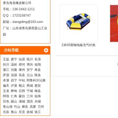
moter)船外机
青岛海龙橡皮艇公司
手机：136-1642-1211
Q Q ：1723158747
邮箱：
xiangpting@163.com
厂址：山东省青岛莱西姜山工业
园
2米05塑钢地板充气钓鱼
分站导航
船
王益
肃宁
仙居
陆川
长清
剑川
温岭
师河
博兴
临翔
濠江
兴隆
肇州
安宁
寿县
罗源
涟源
高县
立山
陕县
本溪
昌宁
中站
阿鲁科尔沁旗
偏关
泸溪
顺义
商城
惠安
玉龙
桦甸
石拐
宁城
梅县
阿坝
仁寿
蒙自
三河
临海
百色
砚山
浦城
泗洪
兴城
青山湖
竹山
彝良
高要
万州
北辰
衡山
呈贡
故城
洛江
茂港
兰州
平川
磴口
黄浦