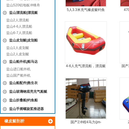
盐山520铝地板冲锋舟
5人3.3米充气橡皮艇钓鱼
4
盐山漂流船|漂流艇
船
盐山2人漂流船
盐山4-6人漂流船
盐山6-7人漂流船
盐山皮划艇|皮划船
盐山1人皮划艇
盐山2人皮划艇
盐山船外机|船马达
4-6人充气漂流船，漂流艇
国产
盐山进口船外机
盐山国产船外机
盐山船配件|救生衣
盐山玻璃钢底壳充气船艇
盐山折叠船|钓鱼船
盐山手摇螺旋桨推进器
橡皮艇剖析
国产2冲程4马力(jm-