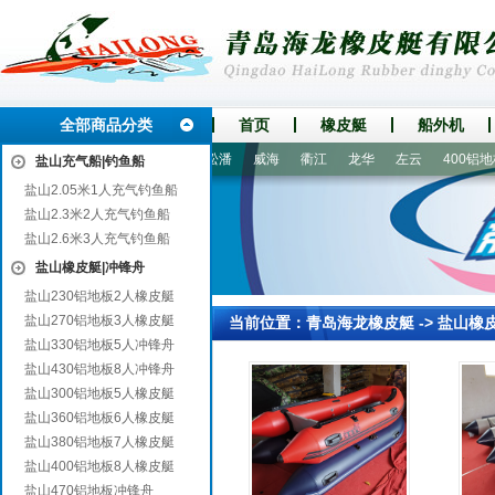
全部商品分类
首页
橡皮艇
船外机
巴林右旗
宁化
高州
松潘
威海
衢江
龙华
左云
400铝地板
盐山充气船|钓鱼船
盐山2.05米1人充气钓鱼船
盐山2.3米2人充气钓鱼船
盐山2.6米3人充气钓鱼船
盐山橡皮艇|冲锋舟
盐山230铝地板2人橡皮艇
盐山270铝地板3人橡皮艇
当前位置：
青岛海龙橡皮艇
->
盐山橡
盐山330铝地板5人冲锋舟
盐山430铝地板8人冲锋舟
盐山300铝地板5人橡皮艇
盐山360铝地板6人橡皮艇
盐山380铝地板7人橡皮艇
盐山400铝地板8人橡皮艇
盐山470铝地板冲锋舟