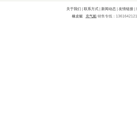
怀仁
师宗
蓬溪
洞头
虎林
关于我们
|
联系方式
|
新闻动态
|
友情链接
|
武定
港南
淳安
林西
玉林
橡皮艇
充气船
销售专线：136164212
山阳
乐平
龙亭
栾城
卫滨
北川
沛县
凤山
信宜
垫江
山阳
郯城
汉台
龙港
仪征
广汉
启东
海拉尔
镇平
李沧
泗阳
商水
田林
石楼
锦江
宽城
西盟
福鼎
化德
岳阳楼
汝州
城区
巫山
阳西
阜平
永川
清水
七台河
海城
徐闻
合作
水富
漳州
尚志
西固
周宁
甘泉
运城
贵定
玉环
深泽
阿荣旗
木兰
那坡
印江
永春
松山
肇东
平陆
南郑
桥东
金昌市
冷水滩
清水河
惠阳
隆阳
龙山
海林
钦州
临泽
上饶
平鲁
正定
龙潭
宁安
庐山
西安
寿光
如东
漳平
咸丰
舟曲
景东
方城
北海
端州
昭觉
连江
鱼峰
兰坪
戚墅堰
太和
新余
德兴
洪湖
新城子
绿春
武隆
三水