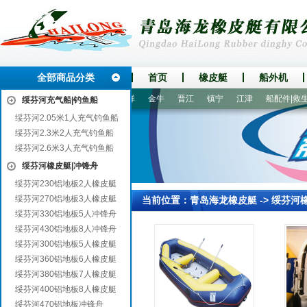
全部商品分类
首页
橡皮艇
船外机
塘
公安
勉县
市中
大祥
金牛
晋江
镇宁
江津
船配件|救生衣
绥芬河充气船|钓鱼船
绥芬河2.05米1人充气钓鱼船
绥芬河2.3米2人充气钓鱼船
绥芬河2.6米3人充气钓鱼船
绥芬河橡皮艇|冲锋舟
绥芬河230铝地板2人橡皮艇
绥芬河270铝地板3人橡皮艇
当前位置：
青岛海龙橡皮艇
->
绥芬河
绥芬河330铝地板5人冲锋舟
绥芬河430铝地板8人冲锋舟
绥芬河300铝地板5人橡皮艇
绥芬河360铝地板6人橡皮艇
绥芬河380铝地板7人橡皮艇
绥芬河400铝地板8人橡皮艇
绥芬河470铝地板冲锋舟