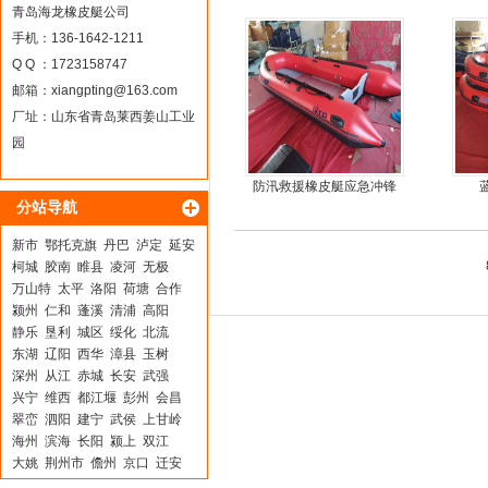
皮艇
青岛海龙橡皮艇公司
手机：136-1642-1211
Q Q ：1723158747
邮箱：
xiangpting@163.com
厂址：山东省青岛莱西姜山工业
园
防汛救援橡皮艇应急冲锋
分站导航
舟厂家定做
新市
鄂托克旗
丹巴
泸定
延安
柯城
胶南
睢县
凌河
无极
万山特
太平
洛阳
荷塘
合作
颍州
仁和
蓬溪
清浦
高阳
静乐
垦利
城区
绥化
北流
东湖
辽阳
西华
漳县
玉树
深州
从江
赤城
长安
武强
兴宁
维西
都江堰
彭州
会昌
翠峦
泗阳
建宁
武侯
上甘岭
海州
滨海
长阳
颍上
双江
大姚
荆州市
儋州
京口
迁安
袁州
湟中
海阳
安仁
博白