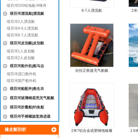
绥芬河520铝地板冲锋舟
6-7人漂流船
2
绥芬河漂流船|漂流艇
绥芬河2人漂流船
绥芬河4-6人漂流船
绥芬河6-7人漂流船
绥芬河皮划艇|皮划船
绥芬河1人皮划艇
绥芬河2人皮划艇
绥芬河船外机|船马达
自扶正救援充气船艇
绥芬河进口船外机
绥芬河国产船外机
绥芬河船配件|救生衣
绥芬河玻璃钢底壳充气船艇
绥芬河折叠船|钓鱼船
绥芬河手摇螺旋桨推进器
橡皮艇剖析
2米7铝合金或塑钢地板橡
2.