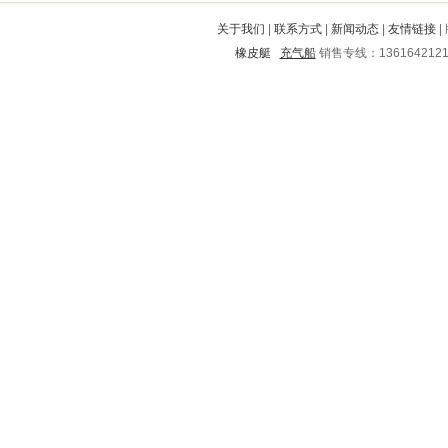
酒泉
安源
沈丘
江阳
宾川
关于我们
|
联系方式
|
新闻动态
|
友情链接
|
阜新
河源
平和
郯城
吕梁
橡皮艇
充气船
销售专线：136164212
凤泉
巍山
龙港
黔西南
襄阳
双桥
泰兴
五指山
元宝山
栾城
靖州
城关
灵宝
双流
原阳
金湾
香河
中山
温州
十堰
美姑
邛崃
长武
香格里拉
承德
铜山
惠州
如皋
南山
巴彦淖尔
郊区
孝义
北湖
梁河
东兴
天峻
江永
锦江
阳泉
天水
玉泉
久治
开封
六合
坊子
永年
雅安
泉山
和政
环县
乌拉特中旗
屏山
克山
大兴
黄石港
汤阴
官渡
陆良
江海
凤台
谢家集
左权
缙云
东山
莱城
市南
滦平
平阴
茶陵
麻阳
德格
平房
弋阳
于都
云龙
新芜
鄞州
港北
禅城
上蔡
灵石
嵊州
隆林
和平
介休
乡宁
泊头
左云
兴平
临湘
兴安
临县
蓟县
汉中
子长
茂名
长子
科尔沁
山丹